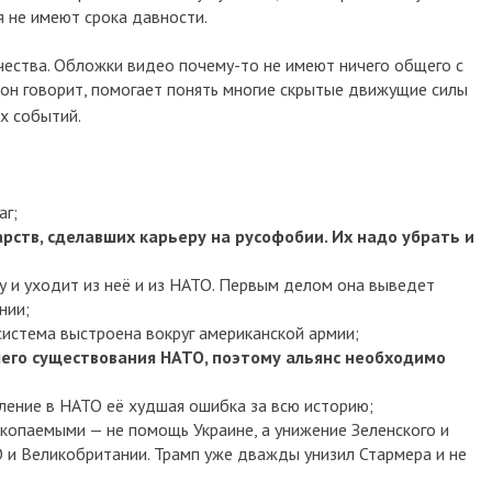
я не имеют срока давности.
ества. Обложки видео почему-то не имеют ничего общего с
о он говорит, помогает понять многие скрытые движущие силы
х событий.
аг;
арств, сделавших карьеру
на русофобии. Их надо убрать и
у и уходит из неё и из НАТО. Первым делом она выведет
нии;
 система выстроена вокруг американской армии;
шего существования НАТО, поэтому альянс необходимо
пление в НАТО её худшая ошибка за всю историю;
скопаемыми — не помощь Украине, а унижение Зеленского и
О и Великобритании.
Трамп уже дважды унизил Стармера и не