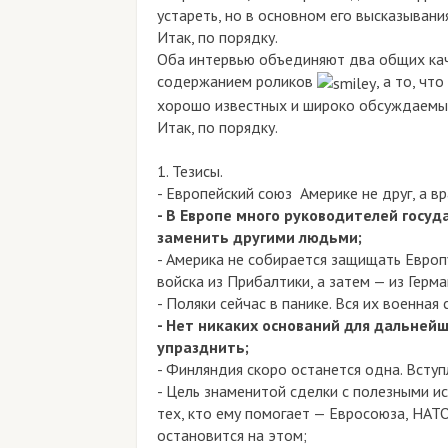
устареть, но в основном его высказывани
Итак, по порядку.
Оба интервью объединяют два общих кач
содержанием роликов
,
а то, чт
хорошо известных и широко обсуждаемы
Итак, по порядку.
1. Тезисы.
- Европейский союз Америке не друг, а вр
- В Европе много руководителей госуд
заменить другими людьми;
- Америка не собирается защищать Европ
войска из Прибалтики, а затем — из Герма
- Поляки сейчас в панике. Вся их военная
- Нет никаких оснований для дальней
упразднить;
- Финляндия скоро останется одна. Всту
- Цель знаменитой сделки с полезными и
тех, кто ему помогает — Евросоюза, НАТ
остановится на этом;