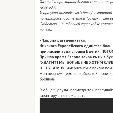
Там ещё и про короля Англии много интер
могу. Ю.К.
И про укро-английскую "сделку", в котор
попытался впарить ещё и Трампу, тоже 
Отдельно — о недавней евросходке голожо
ничего.
- "Европа разваливается.
Никакого Европейского единства больш
пригласили туда страны Балтии, ПОТ
Пришло время Европе закрыть их в бук
"ХВАТИТ! МЫ БОЛЬШЕ НЕ ХОТИМ СЛУ
В ЭТУ ВОЙНУ!"
Американские войска покин
Нам незачем держать войска в Европе, ко
брошены...
В общем, друзья, посмотрите и послушай
Гарантирую, не пожалеете!