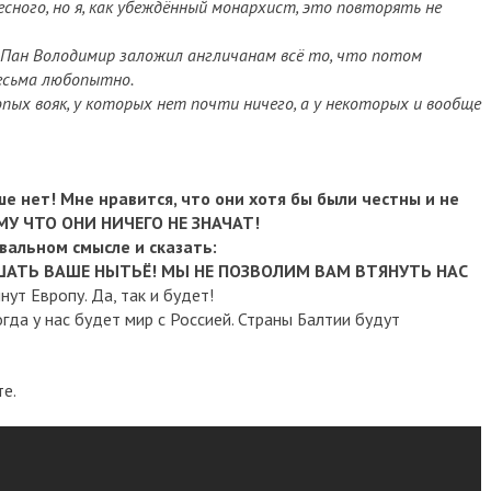
есного, но я, как убеждённый монархист, это повторять не
ой Пан Володимир заложил англичанам всё то, что потом
весьма любопытно.
пых вояк, у которых нет почти ничего, а у некоторых и вообще
е нет! Мне нравится, что они хотя бы были честны и не
ОМУ ЧТО ОНИ НИЧЕГО НЕ ЗНАЧАТ!
вальном смысле и сказать:
ШАТЬ ВАШЕ НЫТЬЁ! МЫ НЕ ПОЗВОЛИМ ВАМ ВТЯНУТЬ НАС
ут Европу. Да, так и будет!
гда у нас будет мир с Россией. Страны Балтии будут
те.