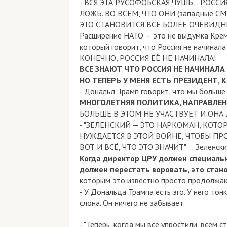
- ВСЯ ЭТА РУСОФОБСКАЯ ЧУШЬ... РОССИ
ЛОЖЬ. ВО ВСЁМ, ЧТО ОНИ (западные 
ЭТО СТАНОВИТСЯ ВСЁ БОЛЕЕ ОЧЕВИДН
Расширение НАТО — это не выдумка Крем
который говорит, что Россия не начинала
КОНЕЧНО, РОССИЯ ЕЁ НЕ НАЧИНАЛА!
ВСЕ ЗНАЮТ ЧТО РОССИЯ НЕ НАЧИНАЛА
НО ТЕПЕРЬ У МЕНЯ ЕСТЬ ПРЕЗИДЕНТ, 
- Дональд Трамп говорит, что мы больше
МНОГОЛЕТНЯЯ ПОЛИТИКА, НАПРАВЛЕН
БОЛЬШЕ В ЭТОМ НЕ УЧАСТВУЕТ И ОНА
- "ЗЕЛЕНСКИЙ — ЭТО НАРКОМАН, КО
НУЖДАЕТСЯ В ЭТОЙ ВОЙНЕ, ЧТОБЫ ПР
ВОТ И ВСЁ, ЧТО ЭТО ЗНАЧИТ"
...Зеленс
Когда директор ЦРУ должен специально
должен перестать воровать, это стано
которым это известно просто продолжают 
- У Дональда Трампа есть эго. У него тонк
слона. Он ничего не забывает.
- "Теперь, когда мы всё упростили, всем с