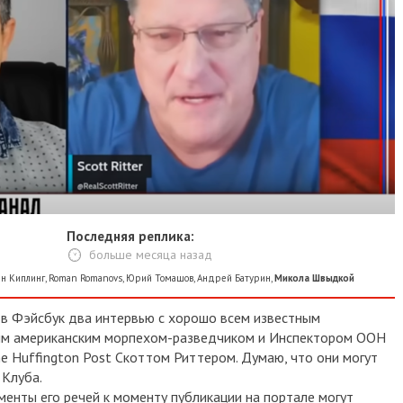
Последняя реплика:
больше месяца назад
н Киплинг
,
Roman Romanovs
,
Юрий Томашов
,
Андрей Батурин
,
Микола Швыдкой
 в Фэйсбук два интервью с хорошо всем известным
им американским морпехом-разведчиком и Инспектором ООН
e Huffington Post Скоттом Риттером.
Думаю, что они могут
 Клуба.
менты его речей к моменту публикации на портале могут