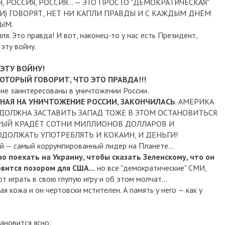
Я, РОССИЯ, РОССИЯ... — ЭТО ПРОСТО "ДЕМОКРАТИЧЕСКАЯ"
СМИ) ГОВОРЯТ, НЕТ НИ КАПЛИ ПРАВДЫ И С КАЖДЫМ ДНЁМ
ЫМ.
ля. Это правда!
И вот, наконец-то у нас есть Президент,
 эту войну.
 ЭТУ ВОЙНУ!
КОТОРЫЙ ГОВОРИТ, ЧТО ЭТО ПРАВДА!!!
 не заинтересованы в уничтожении России.
НАЯ НА УНИЧТОЖЕНИЕ РОССИИ, ЗАКОНЧИЛАСЬ
.
АМЕРИКА
 ДОЛЖНА ЗАСТАВИТЬ ЗАПАД ТОЖЕ В ЭТОМ ОСТАНОВИТЬСЯ.
ТОРЫЙ КРАДЁТ СОТНИ МИЛЛИОНОВ ДОЛЛАРОВ И
ОДОЛЖАТЬ УПОТРЕБЛЯТЬ И КОКАИН, И ДЕНЬГИ!
кий — самый коррумпированный лидер на Планете...
 поехать на Украину, чтобы сказать Зеленскому, что он
вится позором для США...
но все "демократические" СМИ,
играть в свою глупую игру и об этом молчат...
ая кожа и он чертовски мстителен. А память у него — как у
тановится ясно: