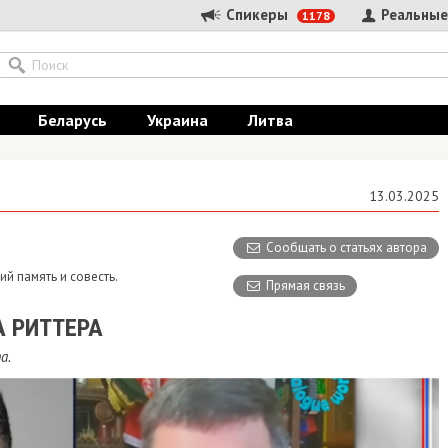
Спикеры
Реальные
1178
Беларусь
Украина
Литва
13.03.2025
Сообщать о статьях автора
й память и совесть.
Прямая связь
А РИТТЕРА
а.