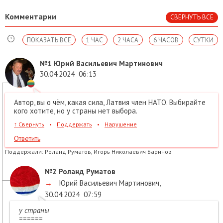
Комментарии
СВЕРНУТЬ ВСЕ
ПОКАЗАТЬ ВСЕ
1 ЧАС
2 ЧАСА
6 ЧАСОВ
СУТКИ
№1
Юрий Васильевич Мартинович
30.04.2024
06:13
Автор, вы о чём, какая сила, Латвия член НАТО. Выбирайте
кого хотите, но у страны нет выбора.
↑
Свернуть
•
Поддержать
•
Нарушение
Ответить
Поддержали:
Роланд Руматов, Игорь Николаевич Баринов
№2
Роланд Руматов
→
Юрий Васильевич Мартинович
,
30.04.2024
07:59
у страны
======