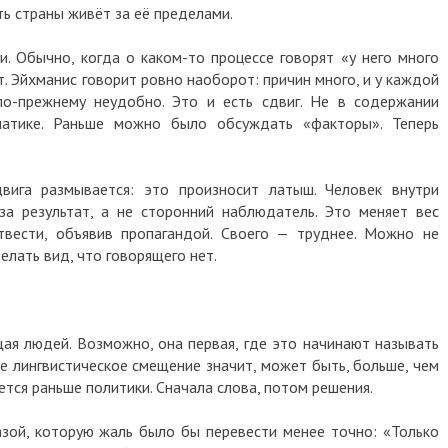
ть страны живёт за её пределами.
. Обычно, когда о каком-то процессе говорят «у него много
т. Эйхманис говорит ровно наоборот: причин много, и у каждой
по-прежнему неудобно. Это и есть сдвиг. Не в содержании
матике. Раньше можно было обсуждать «факторы». Теперь
вига размывается: это произносит латыш. Человек внутри
за результат, а не сторонний наблюдатель. Это меняет вес
твести, объявив пропагандой. Своего — труднее. Можно не
елать вид, что говорящего нет.
щая людей. Возможно, она первая, где это начинают называть
ое лингвистическое смещение значит, может быть, больше, чем
тся раньше политики. Сначала слова, потом решения.
зой, которую жаль было бы перевести менее точно: «Только