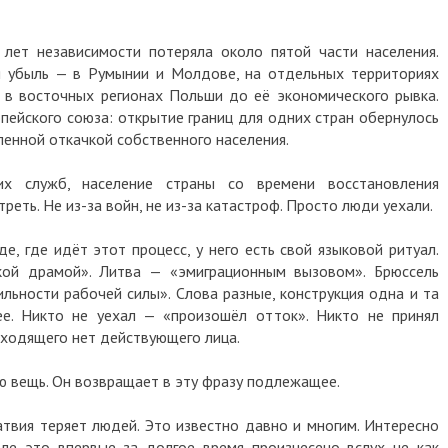
 лет независимости потеряла около пятой части населения.
я убыль — в Румынии и Молдове, на отдельных территориях
 в восточных регионах Польши до её экономического рывка.
пейского союза: открытие границ для одних стран обернулось
енной откачкой собственного населения.
их служб, население страны со времени восстановления
реть. Не из-за войн, не из-за катастроф. Просто люди уехали.
е, где идёт этот процесс, у него есть свой языковой ритуал.
кой драмой». Литва — «эмиграционным вызовом». Брюссель
ьности рабочей силы». Слова разные, конструкция одна и та
ее. Никто не уехал — «произошёл отток». Никто не принял
сходящего нет действующего лица.
ю вещь. Он возвращает в эту фразу подлежащее.
атвия теряет людей. Это известно давно и многим. Интересно
ле это впервые за долгое время произнесено вслух не как