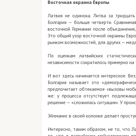
Восточная окраина Европы
Латвия не одинока. Литва за тридцать
Болгария — больше четверти. Сравнима
восточной Германии после объединения,
Это общий узор восточной окраины Евро
рынком возможностей, для других — медл
По оценкам латвийских статистическ
независимости сократилось примерно на т
И вот здесь начинается интересное. Везд
Болгария называет это «демографичес
предпочитает обтекаемое «вызовы мобил
же: у процесса отсутствует подлежащ
решение — «сложилась ситуация». У прои
Эйхманис в своей колонке делает просту
Интересно, таким образом, не то, что Л
то, что в латвийском мейнстримном по