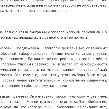
роизнесено не русскоязычным комментатором, не эмигрантом из
а латышским юристом в латышском издании.
ам тезис о связи эмиграции с управленческими решениями. Об
, на разных площадках и с разной степенью прямоты.
ирован. С подлежащим. С глаголом действия. Без обтекаемых
вободный выбор граждан». Раньше попытка связать убыль
ми решениями в Латвии встречала рефлекс, который надёжно
у Москве». Удобный рефлекс. Он избавлял от необходимости
миграция списывалась на «глобализацию», на «европейский
аждан». Всё, кроме одного: что у этого выбора были люди,
 стране менее притягательной — конкретными решениями,
отношением к собственному населению.
зывает фамилий. Он намеренно говорит «авторы» — без имён,
правительства. Это не трусость и не оглядка. Это обобщение.
а команда. Это класс решений, накопленный за тридцать лет,