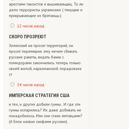
арестами таксистов и вышивальщиц. То ли
дело террористы украинские ( тянущие и
прикрывающие их британцы.)
12 часов назад
СКОРО ПРОЗРЕЮТ
Зеленский не просит территорий, он
просит перемирия. ему нечем сбивать
русские ракеты, видать банки с
помидорами закончились. теперь только
своей жопой, наркоманской. порадовала
ст
14 часов назад
ИМПЕРСКАЯ СТРАТЕГИЯ США
и тех, и других добили гунны.. И где эти
гунны испарились? Их даже добивать не
понадобилось. Или они стали литовцами?
(А Блок назвал скифами русских).