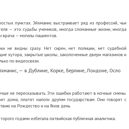
ростых пунктах. Эйхманис выстраивает ряд из профессий, чьи
еля — это судьбы учеников, иногда сломанные жизни, иногда
 врача — могилы пациентов.
ки не видны сразу. Нет сирен, нет полиции, нет судебной
щие хутора, закрытые школы, заколоченные двери магазинов и
лько по видеосвязи.
манис, — в Дублине, Корке, Берлине, Лондоне, Осло
лучше не пересказывать. Эти ошибки работают в ночные смены.
оят дома, платят налоги другим государствам. Они говорят с
твию на Рождество и на Янов день.
оторого годами избегала латвийская публичная аналитика.