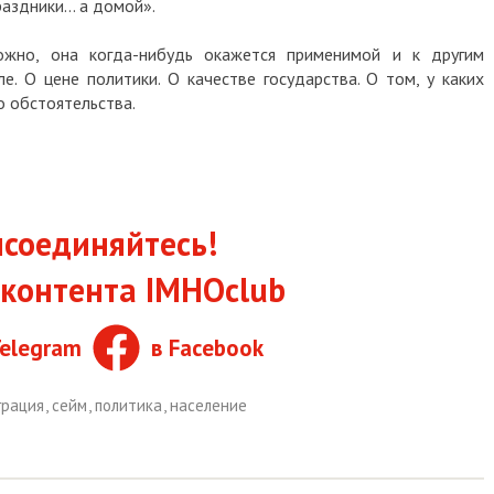
раздники… а домой».
ожно, она когда-нибудь окажется применимой и к другим
е. О цене политики. О качестве государства. О том, у каких
о обстоятельства.
соединяйтесь!
контента IMHOclub
Telegram
в Facebook
грация
,
сейм
,
политика
,
население