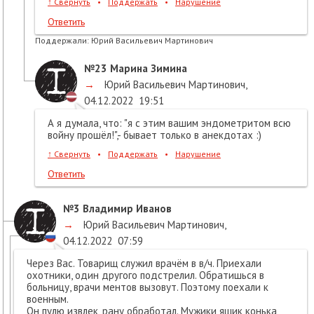
↑
Свернуть
•
Поддержать
•
Нарушение
Ответить
Поддержали:
Юрий Васильевич Мартинович
№23
Марина Зимина
→
Юрий Васильевич Мартинович
,
04.12.2022
19:51
А я думала, что: "я с этим вашим эндометритом всю
войну прошёл!",- бывает только в анекдотах :)
↑
Свернуть
•
Поддержать
•
Нарушение
Ответить
№3
Владимир Иванов
→
Юрий Васильевич Мартинович
,
04.12.2022
07:59
Через Вас. Товарищ служил врачём в в/ч. Приехали
охотники, один другого подстрелил. Обратишься в
больницу, врачи ментов вызовут. Поэтому поехали к
военным.
Он пулю извлек, рану обработал. Мужики ящик конька