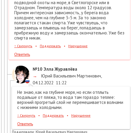
подводной охоты на море, в Светлогорске или в
Отрадном. Температура воды около 12 градусов.
Причем интересная зависимость, у берега вода
холоднее, чем на глубине 3-5 м. За то законно
полагается стакан спирта. Уже чувствуешь, что
замерзаешь и плывешь на берег, попадаешь в
прибрежную воду и замерзаешь окончательно. Уже без
спирта никак.
↑
Свернуть
•
Поддержать
•
Нарушение
Ответить
№10
Элла Журавлёва
→
Юрий Васильевич Мартинович
,
04.12.2022
11:22
Не знаю, как на глубине моря, но если отплыть
подальше от пляжа, то вода там гораздо теплее:
верхний прогретый слой не перемешивается волнами
с нижними холодными.
↑
Свернуть
•
Поддержать
•
Нарушение
Ответить
Поддержали:
Юрий Васильевич Мартинович