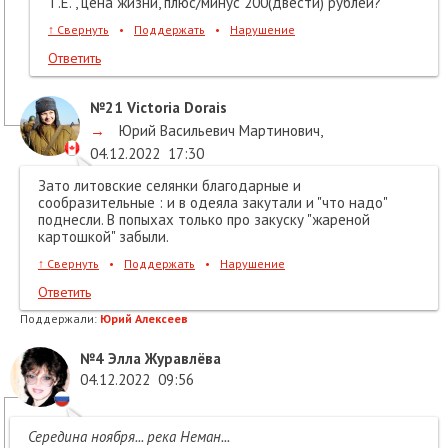
Т.Е. , цена жизни, плюс/минус 200(двести) рублей?
↑
Свернуть
•
Поддержать
•
Нарушение
Ответить
№21
Victoria Dorais
→
Юрий Васильевич Мартинович
,
04.12.2022
17:30
Зато литовские селянки благодарные и
сообразительные : и в одеяла закутали и "что надо"
поднесли. В попыхах только про закуску "жареной
картошкой" забыли.
↑
Свернуть
•
Поддержать
•
Нарушение
Ответить
Поддержали:
Юрий Алексеев
№4
Элла Журавлёва
04.12.2022
09:56
Середина ноября... река Неман...