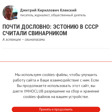
Дмитрий Кириллович Кленский
писатель, журналист, общественный деятель
ПОЧТИ ДОСЛОВНО: ЭСТОНИЮ В СССР
СЧИТАЛИ СВИНАРНИКОМ
А эстонцев – свинопасами
Мы используем cookies-файлы, чтобы улучшить
О сайте
Прямая связь с
работу сайта и Ваше взаимодействие с ним. Если
Председателем
Устав
Вы продолжаете использовать этот сайт, вы
Прямая связь c членами клуба
Условия пользования
даете IMHOCLUB разрешение на сбор и хранение
Реклама
Политика конфиденциальности
cookies-файлов на вашем устройстве.
Контакты
Copyright © 2011 - 2026 Imho
Принять и продолжить
Club