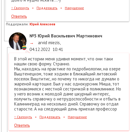
↑
Свернуть
•
Поддержать
•
Нарушение
Ответить
Поддержали:
Юрий Алексеев
№5
Юрий Васильевич Мартинович
→
arvid miezis
,
04.12.2022
10:41
В этой истории меня удивил момент, что они таки
нашли свою форму. Странно.
Мы, находясь на практике по гидробиологии, на озере
Выштенецком, тоже ходили в ближайший литовский
поселок Виштитис, но почему то никогда не думали о
жареной картошке. Был у нас однокурсник Миша, тот
познакомился с местной сестричкой в поликлинике. Но
у него возник к молодой даме шкурный интерес,
получить справочку о нетрудоспособности и отбыть в
Калининград на несколько дней. Справочку он отдал
старосте. А на следующий день приехал профессор
↑
Свернуть
•
Поддержать
•
Нарушение
Ответить