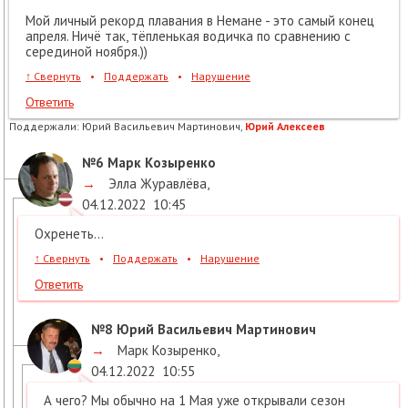
Мой личный рекорд плавания в Немане - это самый конец
апреля. Ничё так, тёпленькая водичка по сравнению с
серединой ноября.))
↑
Свернуть
•
Поддержать
•
Нарушение
Ответить
Поддержали:
Юрий Васильевич Мартинович,
Юрий Алексеев
№6
Марк Козыренко
→
Элла Журавлёва
,
04.12.2022
10:45
Охренеть...
↑
Свернуть
•
Поддержать
•
Нарушение
Ответить
№8
Юрий Васильевич Мартинович
→
Марк Козыренко
,
04.12.2022
10:55
А чего? Мы обычно на 1 Мая уже открывали сезон