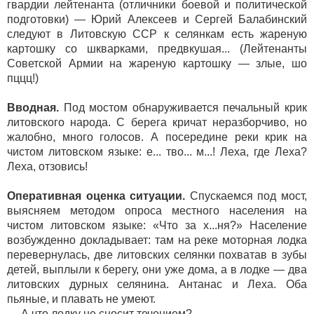
гвардии лейтенанта (отличники боевой и политической
подготовки) — Юрий Алексеев и Сергей Балабинский
следуют в Литовскую ССР к селянкам есть жареную
картошку со шкварками, предвкушая... (Лейтенанты
Советской Армии на жареную картошку — злые, шо
пццц!)
Вводная.
Под мостом обнаруживается печальный крик
литовского народа. С берега кричат неразборчиво, но
жалобно, много голосов. А посередине реки крик на
чистом литовском языке: е... тво... м...! Леха, где Леха?
Леха, отзовись!
Оперативная оценка ситуации.
Спускаемся под мост,
выясняем методом опроса местного населения на
чистом литовском языке: «Что за х...ня?» Население
возбужденно докладывает: там на реке моторная лодка
перевернулась, две литовских селянки похватав в зубы
детей, выплыли к берегу, они уже дома, а в лодке — два
литовских дурных селянина. Антанас и Леха. Оба
пьяные, и плавать не умеют.
— А что лодку не сносит течением?