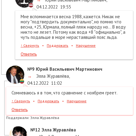
04.12.2022
19:55
Мне вспоминается весна 1988, кажется. Никак не
могу "подтвердить документально", но помню что
весна, +25, Юрмала, полный пляж народу но... В воду
никто не лезет. Потому как вода +8 "официально", а
чуть подальше в море нерастаявший пояс льда.
↑
Свернуть
•
Поддержать
•
Нарушение
Ответить
№9
Юрий Васильевич Мартинович
→
Элла Журавлёва
,
04.12.2022
11:02
Сомневаюсь я в том, что сравнение с ноябрем греет.
↑
Свернуть
•
Поддержать
•
Нарушение
Ответить
Поддержали:
Элла Журавлёва
№12
Элла Журавлёва