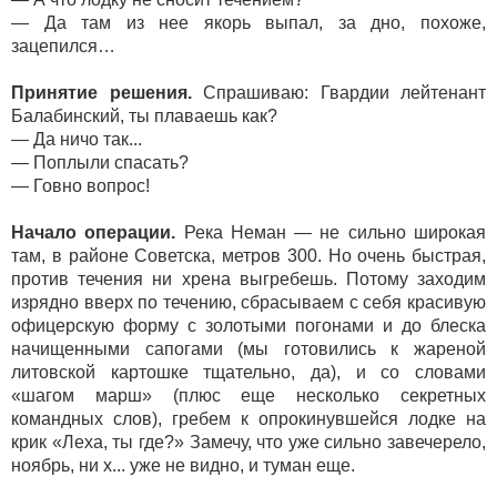
— Да там из нее якорь выпал, за дно, похоже,
зацепился…
Принятие решения.
Спрашиваю: Гвардии лейтенант
Балабинский, ты плаваешь как?
— Да ничо так...
— Поплыли спасать?
— Говно вопрос!
Начало операции.
Река Неман — не сильно широкая
там, в районе Советска, метров 300. Но очень быстрая,
против течения ни хрена выгребешь. Потому заходим
изрядно вверх по течению, сбрасываем с себя красивую
офицерскую форму с золотыми погонами и до блеска
начищенными сапогами (мы готовились к жареной
литовской картошке тщательно, да), и со словами
«шагом марш» (плюс еще несколько секретных
командных слов), гребем к опрокинувшейся лодке на
крик «Леха, ты где?» Замечу, что уже сильно завечерело,
ноябрь, ни х... уже не видно, и туман еще.