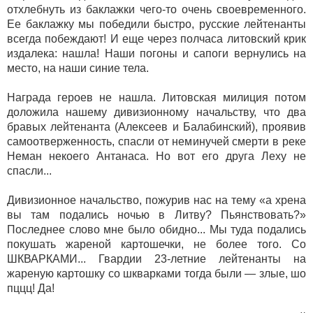
отхлебнуть из баклажки чего-то очень своевременного.
Ее баклажку мы победили быстро, русские лейтенанты
всегда побеждают! И еще через полчаса литовский крик
издалека: нашла! Наши погоны и сапоги вернулись на
место, на наши синие тела.
Награда героев не нашла. Литовская милиция потом
доложила нашему дивизионному начальству, что два
бравых лейтенанта (Алексеев и Балабинский), проявив
самоотверженность, спасли от неминучей смерти в реке
Неман некоего Антанаса. Но вот его друга Леху не
спасли...
Дивизионное начальство, пожурив нас на тему «а хрена
вы там подались ночью в Литву? Пьянствовать?»
Последнее слово мне было
обидно... Мы туда подались
покушать жареной картошечки, не более того. Со
ШКВАРКАМИ... Гвардии 23-летние лейтенанты на
жареную картошку со шкварками тогда были — злые, шо
пццц! Да!