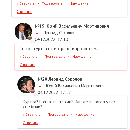
↑
Свернуть
•
Поддержать
•
Нарушение
Ответить
№19
Юрий Васильевич Мартинович
→
Леонид Соколов
,
04.12.2022
17:10
Только куртка от мокрого гидрокостюма.
↑
Свернуть
•
Поддержать
•
Нарушение
Ответить
№20
Леонид Соколов
→
Юрий Васильевич Мартинович
,
04.12.2022
17:27
Куртка? В смысле, до яиц? Или дети тогда у вас
уже были?
↑
Свернуть
•
Поддержать
•
Нарушение
Ответить