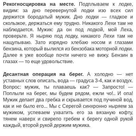
Рекогносцировка на месте.
Подплываем к лодке,
видим: за дно перевернутой лодки изо всех сил
держится бородатый мужик. Дно лодки — гладкое и
скользкое, держаться ему трудно. Никакого Лехи там не
наблюдается. Мужик: да он под лодкой, мой Леха,
проверьте. Я ныряю под лодку, никакого Лехи там не
нащупываю. Зато изрядно хлебаю носом и глазами
бензина, который вылился из бензобака моторной лодки.
Далее я уже вообще почти ничего не вижу. Бензин в
глазах — то еще удовольствие.
Десантная операция на берег.
А холодно — нет
уставных слов описать, вода — градуса 3-4, как и воздух.
Вопрос: мужик, ты плаваешь как? — Запросто! —
Поплыли на берег, мы будем рядом, ежли чо!.. И опа!
Мужик делает два гребка и скрывается под пучиной вод,
как и не было его... Мы с Серегой синхронно ныряем за
мужиком, успеваем ухватить его за вязаную кофту,
тянем наверх и свирепо гребем к берегу одной рукой
каждый, второй рукой держим мужика.