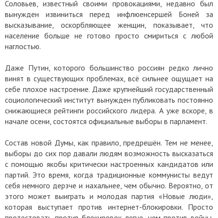
Соловьев, известный своими провокациями, недавно был
вынужден извиниться перед инфлюенсершей Боней за
высказывание, оскорбляющее женщин, показывает, что
население больше не готово просто смириться с любой
наглостью.
Даже Путин, которого большинство россиян редко лично
винят в существующих проблемах, всё сильнее ощущает на
себе плохое настроение. Даже крупнейший государственный
социологический институт вынужден публиковать постоянно
снижающиеся рейтинги российского лидера. А уже вскоре, в
начале осени, состоятся официальные выборы в парламент.
Состав новой Думы, как правило, предрешён. Тем не менее,
выборы до сих пор давали людям возможность высказаться
с помощью якобы критически настроенных кандидатов или
партий. Это время, когда традиционные коммунисты ведут
себя немного дерзче и нахальнее, чем обычно. Вероятно, от
этого может выиграть и молодая партия «Новые люди»,
которая выступает против интернет-блокировки. Просто
протестовать против блокировок легче, чем против войны.