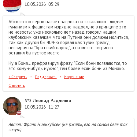
10.05.2026
05:29
Абсолютно верно насчёт запроса на эскалацию - людям
гуманизм к фашистам изрядно надоел, но в принципе это
не новость: уже несколько лет назад говорил нашим
клубовским казачкам, что на Путина они должны молиться,
так как другой бы 404-ю порвал как тузик грелку,
невзирая на "братский народ", а на месте тигрисов
оставил бы пустое место.
Ну а Боня... префразируя фразу. "Если бони появляются, то
это кому-нибудь нужно", тем более если бони из Монако.
↑
Свернуть
•
Поддержать
•
Нарушение
Ответить
№2
Леонид Радченко
10.05.2026
11:27
Автор: Франк Ниенхуйсен (не ржать, его на самом деле так
зовут)