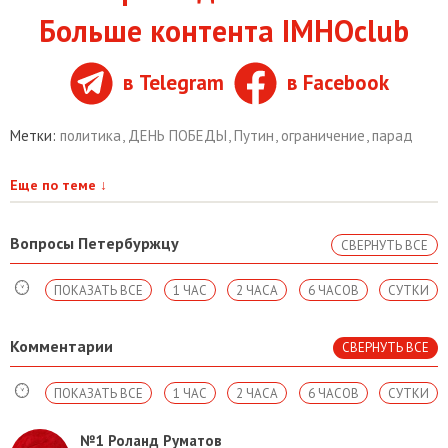
Больше контента IMHOclub
в Telegram
в Facebook
Метки:
политика
,
ДЕНЬ ПОБЕДЫ
,
Путин
,
ограничение
,
парад
Еще по теме
↓
Вопросы Петербуржцу
СВЕРНУТЬ ВСЕ
ПОКАЗАТЬ ВСЕ
1 ЧАС
2 ЧАСА
6 ЧАСОВ
СУТКИ
Комментарии
СВЕРНУТЬ ВСЕ
ПОКАЗАТЬ ВСЕ
1 ЧАС
2 ЧАСА
6 ЧАСОВ
СУТКИ
№1
Роланд Руматов