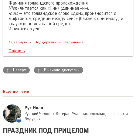
Фамилия голландского происхождения.
Nien
- читается как «Нин» (длинная «и»).
-huis
— это голландское слово «дом», произносится с
дифтонгом, средним между «ёйс» (ближе к оригиналу,) и
«хаус» (в англоязычной среде).
И никаких хуёв!
↑
Свернуть
•
Поддержать
•
Нарушение
Ответить
↑
↑
Наверх
В начало дискуссии
Еще по теме
Рус Иван
Русский Человек. Ветеран. Участник прошлых, нынешних и
будущих.
ПРАЗДНИК ПОД ПРИЦЕЛОМ