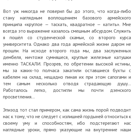
Вот уж никогда не поверил бы до этого, что когда-либо
стану наглядным воплощением базового армейского
принципа «круглое — таскать, квадратное — катить». Мне
всегда это выражение казалось смешным абсурдом. Служить
я пошёл со студенческой скамьи, со второго курса
университета. Однако два года армейской жизни даром не
прошли. На исходе второго года мы, два заслуженных
дембеля, ничтоже сумняшеся, круглые железные катушки
именно ТАСКАЛИ. Прозрев, по обретении высокой истины,
мы за каких-то полчаса закатили оставшиеся бухты с
кабелем на склад, нещадно пиная их при этом сапогами и
тем самым несколько отводя страдающую душу…
Работалось легко, достигли мы почти дзенского
просветления…
Эпизод тот стал примером, как сама жизнь порой подводит
нас к тому, что не следует с излишней гордыней относиться к
своему уму и способностям, ибо подстерегают нас
наглядные уроки, прямо указующие на внутренние наши