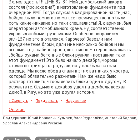
Эх, молодость! Я ДМБ 82-84. Мой дембельский аккорд
состоял (происходил?) в изготовлении фундамента под
очередной РМГ. Тогда служил в кадрированной части, нас,
бойцов, было немного, но мы все преимущественно были
хоть какие-никакие, но таки специалисты! Я, к аримен, был
оператором автомобильного крана. Ну, соответственно,
управлял любыми грузовиками. Особенно понравился
зил-157, но это я отвлекся. Карочеээ! Завезли нам
фундаментные блоки, дали мне несколько бойцов и мы
все вместе, в кабине крана, постоянно матерно выражаясь
, бойцы руками бетонные блоки рулили - поставили таки
этот фундамент! Это было начало декабря, морозы
стояли по тридцать градусов, но у нас была ватная
одежда. Мы после обеда спали в этих ватниках у костра,
который обязательно разжигали. Нам же надо было
раствор готовить, чтобы лепить блоки один к другому. В
результате. Седьмого декабря ушёл на дембель, поехал
домой, в Ригу, но это уже другая история.
↑
Свернуть
•
Поддержать
•
Нарушение
Ответить
Поддержали:
Юрий Иванович Кутырев, Элла Журавлёва, Анатолий Бодров,
Ярослав Александрович Русаков
↑
↑
Наверх
В начало дискуссии