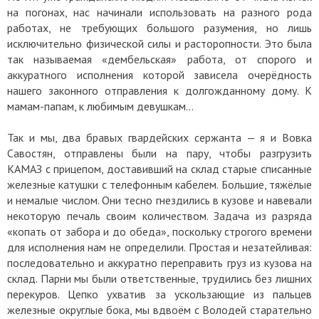
на погонах, нас начинали использовать на разного рода
работах, не требующих большого разумения, но лишь
исключительно физической силы и расторопности. Это была
так называемая «дембельская» работа, от спорого и
аккуратного исполнения которой зависела очерёдность
нашего законного отправления к долгожданному дому. К
мамам-папам, к любимым девушкам...
Так и мы, два бравых гвардейских сержанта — я и Вовка
Савостян, отправлены были на пару, чтобы разгрузить
КАМАЗ с прицепом, доставивший на склад старые списанные
железные катушки с телефонным кабелем. Большие, тяжёлые
и немалые числом. Они тесно гнездились в кузове и навевали
некоторую печаль своим количеством. Задача из разряда
«копать от забора и до обеда», поскольку строгого времени
для исполнения нам не определили. Простая и незатейливая:
последовательно и аккуратно переправить груз из кузова на
склад. Парни мы были ответственные, трудились без лишних
перекуров. Цепко ухватив за ускользающие из пальцев
железные округлые бока, мы вдвоём с Володей старательно