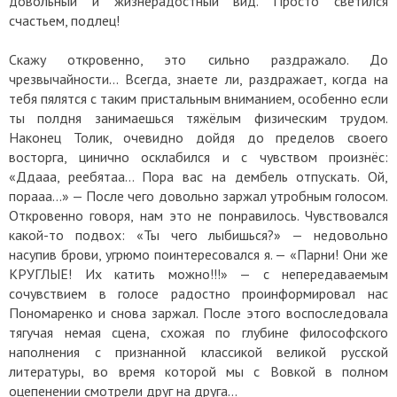
довольный и жизнерадостный вид. Просто светился
счастьем, подлец!
Скажу откровенно, это сильно раздражало. До
чрезвычайности... Всегда, знаете ли, раздражает, когда на
тебя пялятся с таким пристальным вниманием, особенно если
ты полдня занимаешься тяжёлым физическим трудом.
Наконец Толик, очевидно дойдя до пределов своего
восторга, цинично осклабился и с чувством произнёс:
«Ддааа, реебятаа… Пора вас на дембель отпускать. Ой,
порааа…» — После чего довольно заржал утробным голосом.
Откровенно говоря, нам это не понравилось. Чувствовался
какой-то подвох: «Ты чего лыбишься?» — недовольно
насупив брови, угрюмо поинтересовался я. — «Парни! Они же
КРУГЛЫЕ! Их катить можно!!!» — с непередаваемым
сочувствием в голосе радостно проинформировал нас
Пономаренко и снова заржал. После этого воспоследовала
тягучая немая сцена, схожая по глубине философского
наполнения с признанной классикой великой русской
литературы, во время которой мы с Вовкой в полном
оцепенении смотрели друг на друга…