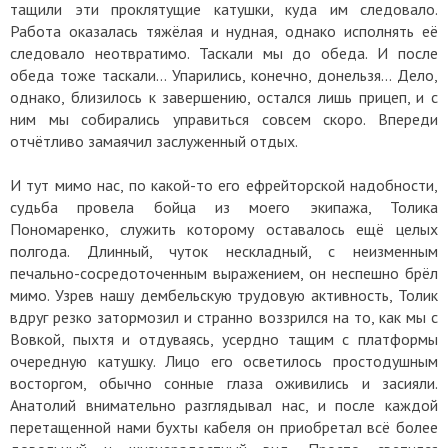
тащили эти проклятущие катушки, куда им следовало.
Работа оказалась тяжёлая и нудная, однако исполнять её
следовало неотвратимо. Таскали мы до обеда. И после
обеда тоже таскали… Упарились, конечно, донельзя… Дело,
однако, близилось к завершению, остался лишь прицеп, и с
ним мы собирались управиться совсем скоро. Впереди
отчётливо замаячил заслуженный отдых.
И тут мимо нас, по какой-то его ефрейторской надобности,
судьба провела бойца из моего экипажа, Толика
Пономаренко, служить которому оставалось ещё целых
полгода. Длинный, чуток нескладный, с неизменным
печально-сосредоточенным выражением, он неспешно брёл
мимо. Узрев нашу дембельскую трудовую активность, Толик
вдруг резко затормозил и странно воззрился на то, как мы с
Вовкой, пыхтя и отдуваясь, усердно тащим с платформы
очередную катушку. Лицо его осветилось простодушным
восторгом, обычно сонные глаза оживились и засияли.
Анатолий внимательно разглядывал нас, и после каждой
перетащенной нами бухты кабеля он приобретал всё более