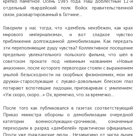
крепко памятное. Осень 1985 года. Наш доблестный 12-й
отдельный гвардейский полк Войск правительственной
связи, расквартированный в Гатчине...
Говорили у нас тогда, что «дембель неизбежен, как крах
мирового империализма», и вот сладкое чувство
приближения долгожданной демобилизации. Как передать
эти переполняющие душу чувства? Коллективное посещение
предельно увлекательного польского фильма, что шёл в
советском прокате под невинным названием «Новые
амазонки», после которого первогодки стояли с выражением
унылой безысходности на скорбных физиономиях, мои же
дружки-старослужащие с лукаво-довольным блеском глаз
потирают вспотевшие ладошки, приговаривая с умилением:
«Уж скоро, скоро…» Ох, времечко, что за времечко…
После того как публиковался в газетах соответствующий
Приказ министра обороны о демобилизации очередной
категории военнослужащих-срочников, означенные
переходили в разряд «дембелей» практически официально.
Почти уже гражданские люди… Независимо от числа лычек