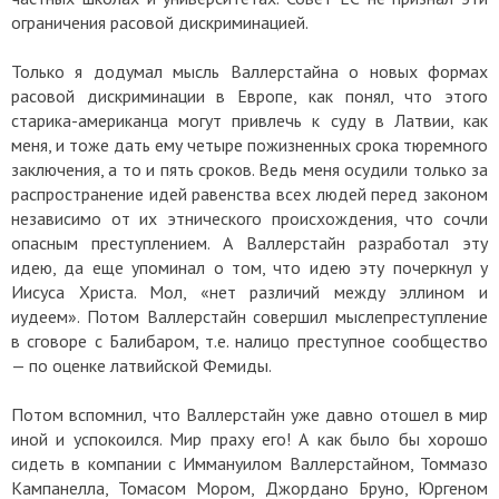
ограничения расовой дискриминацией.
Только я додумал мысль Валлерстайна о новых формах
расовой дискриминации в Европе, как понял, что этого
старика-американца могут привлечь к суду в Латвии, как
меня, и тоже дать ему четыре пожизненных срока тюремного
заключения, а то и пять сроков. Ведь меня осудили только за
распространение идей равенства всех людей перед законом
независимо от их этнического происхождения, что сочли
опасным преступлением. А Валлерстайн разработал эту
идею, да еще упоминал о том, что идею эту почеркнул у
Иисуса Христа. Мол, «нет различий между эллином и
иудеем». Потом Валлерстайн совершил мыслепреступление
в сговоре с Балибаром, т.е. налицо преступное сообщество
—
по оценке латвийской Фемиды.
Потом вспомнил, что Валлерстайн уже давно отошел в мир
иной и успокоился. Мир праху его! А как было бы хорошо
сидеть в компании с Иммануилом Валлерстайном, Томмазо
Кампанелла, Томасом Мором, Джордано Бруно, Юргеном