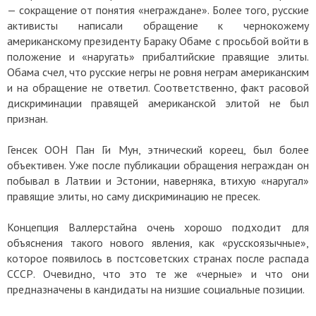
— сокращение от понятия «неграждане». Более того, русские
активисты написали обращение к чернокожему
американскому президенту Бараку Обаме с просьбой войти в
положение и «наругать» прибалтийские правящие элиты.
Обама счел, что русские негры не ровня неграм американским
и на обращение не ответил. Соответственно, факт расовой
дискриминации правящей американской элитой не был
признан.
Генсек ООН Пан Ги Мун, этнический кореец, был более
объективен. Уже после публикации обращения неграждан он
побывал в Латвии и Эстонии, наверняка, втихую «наругал»
правящие элиты, но саму дискриминацию не пресек.
Концепция Валлерстайна очень хорошо подходит для
объяснения такого нового явления, как «русскоязычные»,
которое появилось в постсоветских странах после распада
СССР. Очевидно, что это те же «черные» и что они
предназначены в кандидаты на низшие социальные позиции.