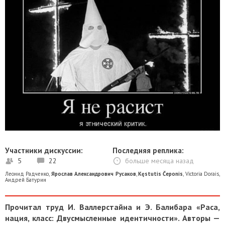
Участники дискуссии:
Последняя реплика:
5
22
больше месяца назад
Леонид Радченко
,
Ярослав Александрович Русаков
,
Kęstutis Čeponis
,
Victoria Dorais
,
Андрей Батурин
Прочитал труд И. Валлерстайна и Э. Балибара «Раса,
нация, класс: Двусмысленные идентичности». Авторы —