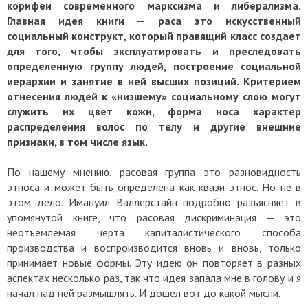
корифеи современного марксизма и либерализма.
Главная идея книги — раса это искусственный
социальный конструкт, который правящий класс создает
для того, чтобы эксплуатировать и преследовать
определенную группу людей, построение социальной
иерархии и занятие в ней высших позиций. Критерием
отнесения людей к «низшему» социальному слою могут
служить их цвет кожи, форма носа характер
распределения волос по телу и другие внешние
признаки, в том числе язык.
По нашему мнению, расовая группа это разновидность
этноса и может быть определена как квази-этнос. Но не в
этом дело. Имануил Валлерстайн подробно разъясняет в
упомянутой книге, что расовая дискриминация — это
неотъемлемая черта капиталистического способа
производства и воспроизводится вновь и вновь, только
принимает новые формы. Эту идею он повторяет в разных
аспектах несколько раз, так что идея запала мне в голову и я
начал над ней размышлять. И дошел вот до какой мысли.