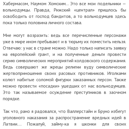
Хабермасом, Наумом Хомским… Это все мои подельники —
вольнодумцы. Правда, Рижский «централ» пришлось бы
освободить от господ бандитов, а то вольнодумцев здесь
пока только половина личного состава.
Мне могут возразить: ведь все перечисленные персонажи
уже в мире ином пребывают и в тюрьму их поместить нельзя.
Отвечаю: у нас в стране можно. Надо только написать заявку
на европейский грант, и на полученные деньги провести
серию символических мероприятий колдовского содержания.
Ведь совершают же жрецы религии вуду символические
жертвоприношения своих расовых противников. Иголками
колют набитые соломой фигурки заказанных персон. Также
можно провести «посадки» ушедших от нас вольнодумцев.
Это так называемое осуждение преступников в заочном
порядке.
Так что, рано я радовался, что Валлерстайн и Бруно избегут
уголовного наказания за распространение вредных идей в
Латвии…. Пожалуй, займу-ка я шконки для своих