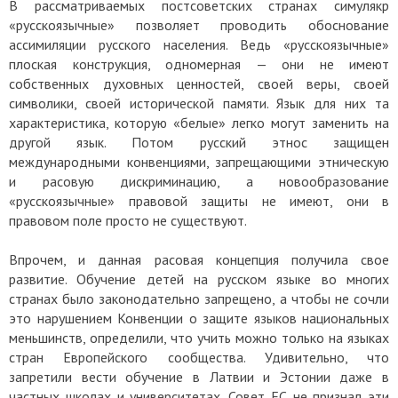
В рассматриваемых постсоветских странах симулякр
«русскоязычные» позволяет проводить обоснование
ассимиляции русского населения. Ведь «русскоязычные»
плоская конструкция, одномерная — они не имеют
собственных духовных ценностей, своей веры, своей
символики, своей исторической памяти. Язык для них та
характеристика, которую «белые» легко могут заменить на
другой язык. Потом русский этнос защищен
международными конвенциями, запрещающими этническую
и расовую дискриминацию, а новообразование
«русскоязычные» правовой защиты не имеют, они в
правовом поле просто не существуют.
Впрочем, и данная расовая концепция получила свое
развитие. Обучение детей на русском языке во многих
странах было законодательно запрещено, а чтобы не сочли
это нарушением Конвенции о защите языков национальных
меньшинств, определили, что учить можно только на языках
стран Европейского сообщества. Удивительно, что
запретили вести обучение в Латвии и Эстонии даже в
частных школах и университетах. Совет ЕС не признал эти