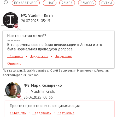
ПОКАЗАТЬ ВСЕ
1 ЧАС
2 ЧАСА
6 ЧАСОВ
СУТКИ
№1
Vladimir Kirsh
26.07.2025
05:15
Ньютон пытал людей?
--------
В те времена ещё не было цивилизации в Англии и это
была нормальная процедура допроса.
↑
Свернуть
•
Поддержать
•
Нарушение
Ответить
Поддержали:
Элла Журавлёва, Юрий Васильевич Мартинович, Ярослав
Александрович Русаков
№2
Марк Козыренко
→
Vladimir Kirsh
,
26.07.2025
05:35
Простите, но это и есть их цивилизация.
↑
Свернуть
•
Поддержать
•
Нарушение