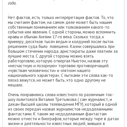
года.
.
Нет фактов, есть только интерпретация фактов. То, что
мы считаем фактом, на самом деле может быть нашим
собственным пониманием или толкованием какого-то
события или явления. С одной стороны, можно вспомнить
нравы и обычаи Англии 17-го века. Сколько тогда, к
примеру, десятков тысяч ведьм и колдуний после пыток
решением суда было повешено. Казни совершались при
большом стечении народа, аристократы даже платили за
лучшие места. С другой стороны можно взять
работорговлю, которую отвергал Ньютон, назвав эту
«несчастную и позорную» торговлю противоречащей
«чувствам человечности» и «пятном нашего
национального характера». С пытками эти слова как-то
плохо вяжутся, но может быть, что одно другому не
мешало.
Очень понравились слова известного по различным ток-
шоу политолога Виталия Третьякова ( сам журналист, и
декан Высшей школы телевидения МГУ), который в одной
из своих передач назвал журналистов недоделанными
фантастами. К таким же недоделанным фантастам
можно отнести и биографов, которые между тире в датах
жизни и деятельности известных людей, живших в