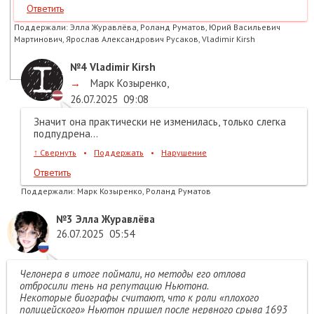
Ответить
Поддержали:
Элла Журавлёва, Роланд Руматов, Юрий Васильевич
Мартинович, Ярослав Александрович Русаков, Vladimir Kirsh
№4
Vladimir Kirsh
→
Марк Козыренко
,
26.07.2025
09:08
Значит она практически не изменилась, только слегка
подпудрена...
↑
Свернуть
•
Поддержать
•
Нарушение
Ответить
Поддержали:
Марк Козыренко, Роланд Руматов
№3
Элла Журавлёва
26.07.2025
05:54
Челонера в итоге поймали, но методы его отлова
отбросили тень на репутацию Ньютона.
Некоторые биографы считают, что к роли «плохого
полицейского» Ньютон пришел после нервного срыва 1693