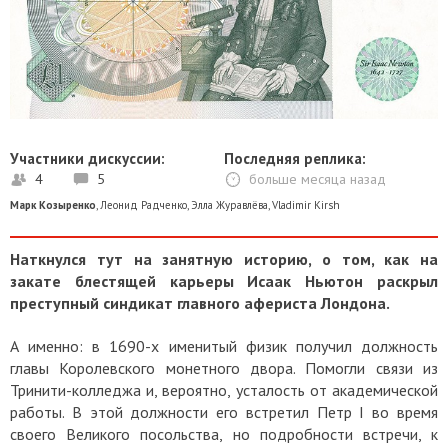
Участники дискуссии:
Последняя реплика:
4
5
больше месяца назад
Марк Козыренко
,
Леонид Радченко
,
Элла Журавлёва
,
Vladimir Kirsh
​Наткнулся тут на занятную историю, о том, как на
закате блестящей карьеры Исаак Ньютон раскрыл
преступный синдикат главного афериста Лондона.
А именно: в 1690-х именитый физик получил должность
главы Королевского монетного двора. Помогли связи из
Тринити-колледжа и, вероятно, усталость от академической
работы. В этой должности его встретил Петр I во время
своего Великого посольства, но подробности встречи, к