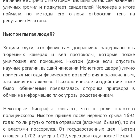
уличных громил и подкупает свидетелей. Челонера в итоге
поймали, но методы его отлова отбросили тень на
репутацию Ньютона.
Ньютон пытал людей?
Ходили слухи, что физик сам допрашивал задержанных в
тюремных камерах и вел протоколы, которые позже
уничтожил его помощник. Ньютон (даже если опустить
научные регалии, высший чиновник Монетного двора!) лично
применял методы физического воздействия к заключенным,
заковывая их в железо. Психологическое воздействие тоже
было: обвиняемым предлагалась отсрочка приговора в
обмен на информацию плюс угрозы родственникам.
Некоторые биографы считают, что к роли «плохого
полицейского» Ньютон пришел после нервного срыва 1693
года: то ли ртутью тогда отравился (алхимия, бывает), то ли
с властями поссорился. От государственных дел Ньютон
отошел в 1702, а умер в 1727, через два года после Петра I.