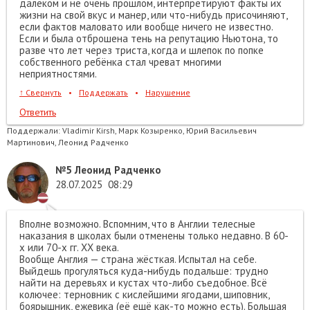
далёком и не очень прошлом, интерпретируют факты их
жизни на свой вкус и манер, или что-нибудь присочиняют,
если фактов маловато или вообще ничего не известно.
Если и была отброшена тень на репутацию Ньютона, то
разве что лет через триста, когда и шлепок по попке
собственного ребёнка стал чреват многими
неприятностями.
↑
Свернуть
•
Поддержать
•
Нарушение
Ответить
Поддержали:
Vladimir Kirsh, Марк Козыренко, Юрий Васильевич
Мартинович, Леонид Радченко
№5
Леонид Радченко
28.07.2025
08:29
Вполне возможно. Вспомним, что в Англии телесные
наказания в школах были отменены только недавно. В 60-
х или 70-х гг. ХХ века.
Вообще Англия — страна жёсткая. Испытал на себе.
Выйдешь прогуляться куда-нибудь подальше: трудно
найти на деревьях и кустах что-либо съедобное. Всё
колючее: терновник с кислейшими ягодами, шиповник,
боярышник, ежевика (её ещё как-то можно есть). Большая