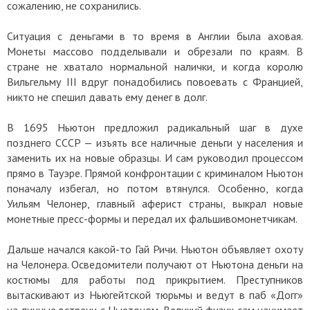
сожалению, не сохранились.
Ситуация с деньгами в то время в Англии была аховая.
Монеты массово подделывали и обрезали по краям. В
стране не хватало нормальной налички, и когда королю
Вильгельму III вдруг понадобились повоевать с Францией,
никто не спешил давать ему денег в долг.
В 1695 Ньютон предложил радикальный шаг в духе
позднего СССР — изъять все наличные деньги у населения и
заменить их на новые образцы. И сам руководил процессом
прямо в Тауэре. Прямой конфронтации с криминалом Ньютон
поначалу избегал, но потом втянулся. Особенно, когда
Уильям Челонер, главный аферист страны, выкрал новые
монетные пресс-формы и передал их фальшивомонетчикам.
Дальше начался какой-то Гай Ричи. Ньютон объявляет охоту
на Челонера. Осведомители получают от Ньютона деньги на
костюмы для работы под прикрытием. Преступников
вытаскивают из Ньюгейтской тюрьмы и ведут в паб «Догг»
на личные встречи с Ньютоном. Великий физик сам нанимает