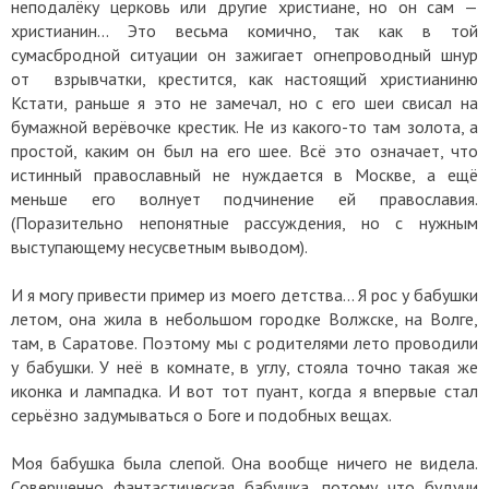
неподалёку церковь или другие христиане, но он сам —
христианин... Это весьма комично, так как в той
сумасбродной ситуации он зажигает огнепроводный шнур
от взрывчатки, крестится, как настоящий христианиню
Кстати, раньше я это не замечал, но с его шеи свисал на
бумажной верёвочке крестик. Не из какого-то там золота, а
простой, каким он был на его шее. Всё это означает, что
истинный православный не нуждается в Москве, а ещё
меньше его волнует подчинение ей православия.
(Поразительно непонятные рассуждения, но с нужным
выступающему несусветным выводом).
И я могу привести пример из моего детства... Я рос у бабушки
летом, она жила в небольшом городке Волжске, на Волге,
там, в Саратове. Поэтому мы с родителями лето проводили
у бабушки. У неё в комнате, в углу, стояла точно такая же
иконка и лампадка. И вот тот пуант, когда я впервые стал
серьёзно задумываться о Боге и подобных вещах.
Моя бабушка была слепой. Она вообще ничего не видела.
Совершенно фантастическая бабушка, потому что будучи