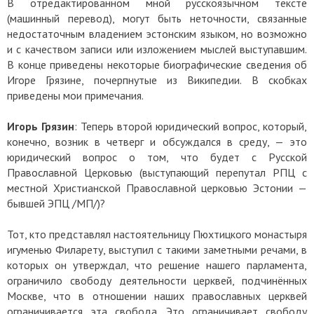
В отредактированном мной русскоязычном тексте
(машинный перевод), могут быть неточности, связанные
недостаточным владением эстонским языком, но возможно
и с качеством записи или изложением мыслей выступавшим.
В конце приведены некоторые биографические сведения об
Игоре Грязине, почерпнутые из Википедии. В скобках
приведены мои примечания.
Игорь Грязин
: Теперь второй юридический вопрос, который,
конечно, возник в четверг и обсуждался в среду, — это
юридический вопрос о том, что будет с Русской
Православной Церковью (выступающий перепутал РПЦ с
местной Христианской Православной церковью Эстонии —
бывшей ЭПЦ /МП/)?
Тот, кто представлял настоятельницу Пюхтицкого монастыря
игуменью Филарету, выступил с такими заметными речами, в
которых он утверждал, что решение нашего парламента,
ограничило свободу деятельности церквей, подчинённых
Москве, что в отношении наших православных церквей
ограничивается эта свобода. Это ограничивает свободу