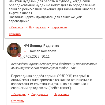
нанятый иудеями для работы в субботу, когда сами
ортодоксальные иудеи не могут делать определённые
вещи по религиозным законам.)для нажимания кнопок в
лифте в шабат.
Название церкви придумали для таких же ,как
переводчик?
↑
Свернуть
•
Поддержать
•
Нарушение
Ответить
№4
Леонид Радченко
→
Roman Romanovs
,
07.05.2025
10:11
переводчик прямо перевел,что Фейнман у православных
выяснял,зачем они используют шабес-- гоя
Переводчика подвёл термин
ORTODOX,
который в
английском языке применяется как по отношению к
православным христианам, так и по отношению к
еврейским ортодоксам ("пейсатикам").
↑
Свернуть
•
Поддержать
•
Нарушение
Ответить