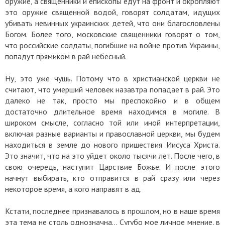
оружие, а священники и епископы едут на фронт и окропляют
это оружие священной водой, говорят солдатам, идущих
убивать невинных украинских детей, что они благословлены
Богом. Более того, московские священники говорят о том,
что российские солдаты, погибшие на войне против Украины,
попадут прямиком в рай небесный.
Ну, это уже чушь. Потому что в христианской церкви не
считают, что умерший человек назавтра попадает в рай. Это
далеко не так, просто мы преспокойно и в общем
достаточно длительное время находимся в могиле. В
широком смысле, согласно той или иной интерпретации,
включая разные варианты и православной церкви, мы будем
находиться в земле до нового пришествия Иисуса Христа.
Это значит, что на это уйдет около тысячи лет. После чего, в
свою очередь, наступит Царствие Божье. И после этого
начнут выбирать, кто отправится в рай сразу или через
некоторое время, а кого направят в ад.
Кстати, последнее признавалось в прошлом, но в наше время
эта тема не столь однозначна... Сугубо мое личное мнение, в