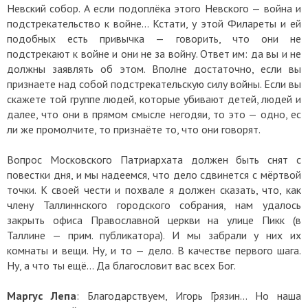
Невский собор. А если подоплёка этого Невского — война и
подстрекательство к войне... Кстати, у этой Филареты и ей
подобных есть привычка — говорить, что они не
подстрекают к войне и они не за войну. Ответ им: да вы и не
должны заявлять об этом. Вполне достаточно, если вы
признаете над собой подстрекательскую силу войны. Если вы
скажете той группе людей, которые убивают детей, людей и
далее, что они в прямом смысле негодяи, то это — одно, ес
ли же промолчите, то признаёте то, что они говорят.
Вопрос Московского Патриархата должен быть снят с
повестки дня, и мы надеемся, что дело сдвинется с мёртвой
точки. К своей чести и похвале я должен сказать, что, как
члену Таллиннского городского собрания, нам удалось
закрыть офиса Православной церкви на улице Пикк (в
Таллине — прим. публикатора). И мы забрали у них их
комнаты и вещи. Ну, и то — дело. В качестве первого шага.
Ну, а что ты ещё... Да благословит вас всех Бог.
Маргус Лепа
: Благодарствуем, Игорь Грязин... Но наша