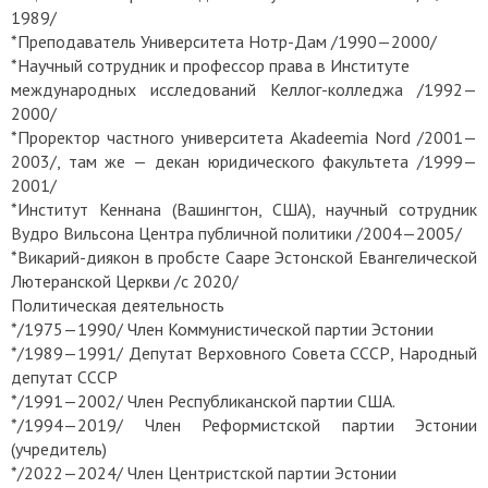
1989/
*Преподаватель Университета Нотр-Дам /1990—2000/
*Научный сотрудник и профессор права в Институте
международных исследований Келлог-колледжа /1992—
2000/
*Проректор частного университета Akadeemia Nord /2001—
2003/, там же — декан юридического факультета /1999—
2001/
*Институт Кеннана (Вашингтон, США), научный сотрудник
Вудро Вильсона Центра публичной политики /2004—2005/
*Викарий-диякон в пробсте Сааре Эстонской Евангелической
Лютеранской Церкви /с 2020/
Политическая деятельность
*/1975—1990/ Член Коммунистической партии Эстонии
*/1989—1991/ Депутат Верховного Совета СССР, Народный
депутат СССР
*/1991—2002/ Член Республиканской партии США.
*/1994—2019/ Член Реформистской партии Эстонии
(учредитель)
*/2022—2024/ Член Центристской партии Эстонии