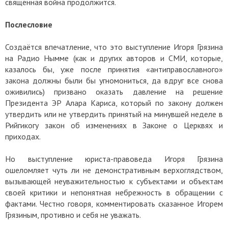
священная война продолжится.
Послесловие
Создаётся впечатление, что это выступление Игоря Грязина
на Радио Нымме (как и других авторов и СМИ, которые,
казалось бы, уже после принятия «антиправославного»
закона должны были бы угномониться, да вдруг все снова
оживились) призвано оказать давление на решение
Президента ЭР Алара Кариса, который по закону должен
утвердить или не утвердить принятый на минувшей неделе в
Рийгикогу закон об изменениях в Законе о Церквях и
приходах.
Но выступление юриста-правоведа Игоря Грязина
ошеломляет чуть ли не демонстративным верхоглядством,
вызывающей неуважительностью к субъектами и объектам
своей критики и непонятная небрежность в обращении с
фактами. Честно говоря, комментировать сказанное Игорем
Грязиным, противно и себя не уважать.