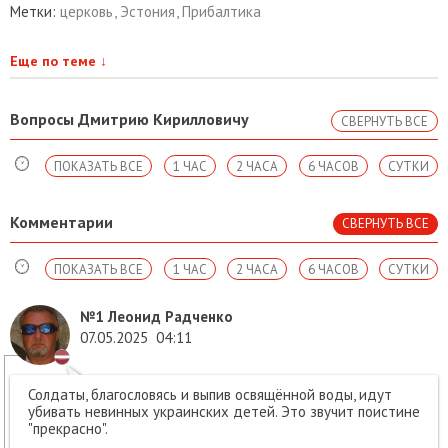
Метки:
церковь
,
Эстония
,
Прибалтика
Еще по теме
↓
Вопросы Дмитрию Кирилловичу
СВЕРНУТЬ ВСЕ
ПОКАЗАТЬ ВСЕ
1 ЧАС
2 ЧАСА
6 ЧАСОВ
СУТКИ
Комментарии
СВЕРНУТЬ ВСЕ
ПОКАЗАТЬ ВСЕ
1 ЧАС
2 ЧАСА
6 ЧАСОВ
СУТКИ
№1
Леонид Радченко
07.05.2025
04:11
Солдаты, благословясь и выпив освящённой воды, идут
убивать невинных украинских детей. Это звучит поистине
"прекрасно".