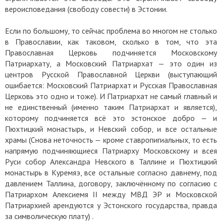
вероисповедания (свободу совести) в Эстонии.
Если по большому, то сейчас проблема во многом не столько
в Православии, как таковом, сколько в том, что эта
Православная Церковь подчиняется Московскому
Патриархату, а Московский Патриархат — это один из
центров Русской Православной Церкви (выступающий
ошибается: Московский Патриархат и Русская Православная
Церковь это одно и тоже). И Патриархат не самый главный и
не единственный (именно таким Патриархат и является),
которому подчиняется всё это эстонское добро — и
Пюхтицкий монастырь, и Невский собор, и все остальные
храмы (Снова неточность — кроме ставропигиальных, то есть
напрямую подчиняющиеся Патриарху Московскому и всея
Руси собор Александра Невского в Таллине и Пюхтицкий
монастырь в Куремяэ, все остальные согласно давнему, под
давлением Таллина, договору, заключённому по согласию с
Патриархом Алексиемя II между МВД ЭР и Московской
Патриархией арендуются у Эстонского государства, правда
за символическую плату) .