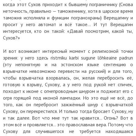
когда этот Сухов приходит к бывшему пограничнику (Снова
неточность, правильно — таможеннику, хотя в царское время
таможня исполняла и функции погранохраны) Верещагину и
просит у него автомат и всё такое... И тут Верещагин
интересуется, кто он такой: «Давай посмотрим, какой ты,
Сухов?»
И вот возникает интересный момент с религиозной точки
зрения: у него здесь ristmiku karbi sugune lõhkeaine padrun
(эту непонятную и на эстонском языке сентенцию о
взрывчатке невозможно перевести на русский) и для того,
чтобы взрывчатка взорвалась, он, желая перебросить её,
готовую к взрыву, Сухову, а у него под рукой нет спичек,
походит к иконе с огнепроводным шнуром и поджигат его с
огря горящей под иконой лампадки. Но это ещё не всё, до
того, как он перебросит зажжённый шнур с взрывчаткой
Сухову, он перекрестился. И только тогда бросает Сухову, ну
и так далее. Вот что мне тут так нравится... Огонь? Вот в
этом всё и проявляется... это православная вера. Потому что
Сухову для случившегося не требуется находяшаяся