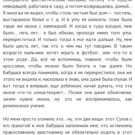
невидящей, работала в саду, а потом возвращалась домой...
Я никогда не видел, чтобы столь чистым был дом — постель,
выстиранное бельё и т. д. И в углу её комнаты тоже была
такая же икона с лампадкой. И когда я туда входил, мне
было... пять лет... я был обязан, проходя мимо того угла,
перекреститься. И только тогда я мог идти дальше. Ну, мне
было шесть лет, так что о чём мы тут говорим. В таком
возрасте мальчики хотят играть в футбол... или что-то в
этом роде. Да, всё не вспомнишь, главное, чтобы были
кроссовки, чтобы можно было бегать и так далее. Но
бабушка всегда понимала, когда я не перекрестился, она же
этого не видела и, насколько я знаю, она даже была глухая. И
вот тогда я впервые, еще ребёнком, начал думать, что эта
икона что-то олицетворяет... Позже она даже объяснялая,
зачем нужна икона, но это не воспринималось, как
религиозное учение.
Но меня просто осенило это... ну, эти две вещи: этот Сухов с
его гранатой и моя бабушка напомнили мне, что истинному
православному христианину не обязательно ходить в этот