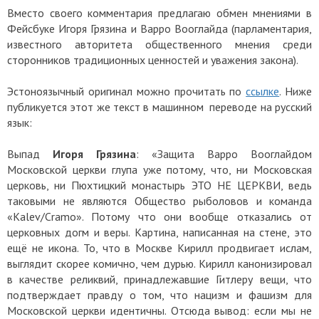
Вместо своего комментария предлагаю обмен мнениями в
Фейсбуке Игоря Грязина и Варро Вооглайда (парламентария,
известного авторитета общественного мнения среди
сторонников традиционных ценностей и уважения закона).
Эстоноязычный оригинал можно прочитать по
ссылке
. Ниже
публикуется этот же текст в машинном переводе на русский
язык:
Выпад
Игоря Грязина
: «Защита Варро Вооглайдом
Московской церкви глупа уже потому, что, ни Московская
церковь, ни Пюхтицкий монастырь ЭТО НЕ ЦЕРКВИ, ведь
таковыми не являются Общество рыболовов и команда
«Каlev/Cramo». Потому что они вообще отказались от
церковных догм и веры. Картина, написанная на стене, это
ещё не икона. То, что в Москве Кирилл продвигает ислам,
выглядит скорее комично, чем дурью. Кирилл канонизировал
в качестве реликвий, принадлежавшие Гитлеру вещи, что
подтверждает правду о том, что нацизм и фашизм для
Московской церкви идентичны. Отсюда вывод: если мы не