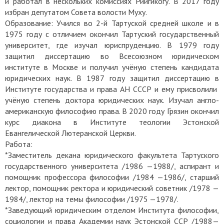
и работал в нескольких комиссиях Рийгикогу. В 2017 году
избран депутатом Совета волости Муху.
Образование: Учился во 2-й Тартуской средней школе и в
1975 году с отличием окончил Тартуский государственный
университет, где изучал юриспруденцию. В 1979 году
защитил диссертацию во Всесоюзном юридическом
институте в Москве и получил учёную степень кандидата
юридических наук. В 1987 году защитил диссертацию в
Институте государства и права АН СССР и ему присволили
учёную степень доктора юридических наук. Изучал англо-
американскую философию права. В 2020 году Грязин окончил
курс диакона в Институте теологии Эстонской
Евангелической Лютеранской Церкви.
Работа:
*Заместитель декана юридического факультета Тартуского
государственного университета /1986 —1988/, аспирант и
помощник профессора философии /1984 —1986/, старший
лектор, помощник ректора и юридический советник /1978 —
1984/, лектор на темы философии /1975 —1978/.
*Заведующий юридическим отделом Института философии,
социологии и права Академии наук Эстонской ССР /1988—