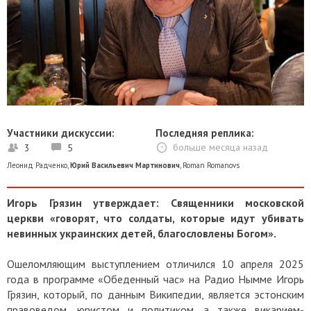
Участники дискуссии:
Последняя реплика:
3
5
больше месяца назад
Леонид Радченко
,
Юрий Васильевич Мартинович
,
Roman Romanovs
Игорь Грязин утверждает: Священники московской
церкви «говорят, что солдаты, которые идут убивать
невинных украинских детей, благословлены Богом».
Ошеломляющим выступлением отличился 10 апреля 2025
года в программе «Обеденный час» на Радио Нымме Игорь
Грязин, который, по данным Википедии, является эстонским
правоведом, юристом и политиком, а также викарием-