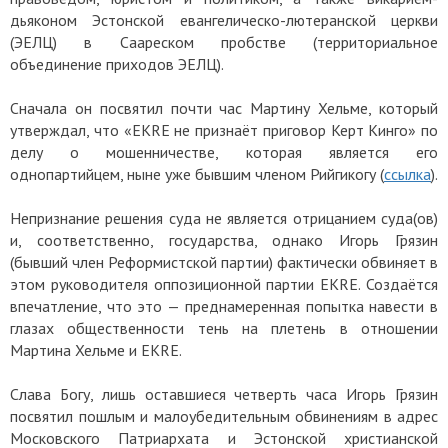
дьяконом Эстонской евангелическо-лютеранской церкви
(ЭЕЛЦ) в Саареском пробстве (территориальное
объединение приходов ЭЕЛЦ).
Сначала он посвятил почти час Мартину Хельме, который
утверждал, что «EKRE не признаёт приговор Керт Кинго» по
делу о мошенничестве, которая является его
однопартийцем, ныне уже бывшим членом Рийгикогу (
ссылка
).
Непризнание решения суда не является отрицанием суда(ов)
и, соответственно, государства, однако Игорь Грязин
(бывший член Реформистской партии) фактически обвиняет в
этом руководителя оппозиционной партии EKRE. Создаётся
впечатление, что это — преднамеренная попытка навести в
глазах общественности тень на плетень в отношении
Мартина Хельме и EKRE.
Слава Богу, лишь оставшиеся четверть часа Игорь Грязин
посвятил пошлым и малоубедительным обвинениям в адрес
Московского Патриархата и Эстонской христианской