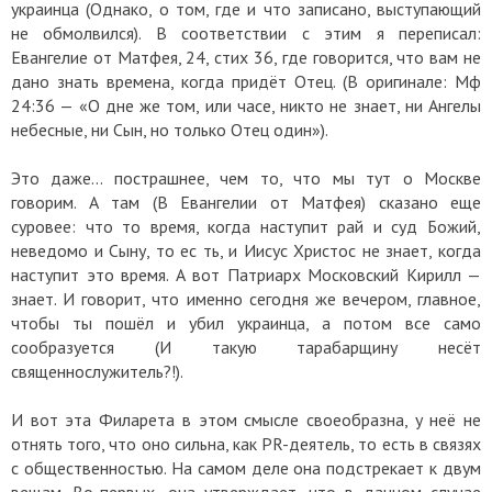
украинца (Однако, о том, где и что записано, выступающий
не обмолвился). В соответствии с этим я переписал:
Евангелие от Матфея, 24, стих 36, где говорится, что вам не
дано знать времена, когда придёт Отец. (В оригинале: Мф
24:36 — «О дне же том, или часе, никто не знает, ни Ангелы
небесные, ни Сын, но только Отец один»).
Это даже... пострашнее, чем то, что мы тут о Москве
говорим. А там (В Евангелии от Матфея) сказано еще
суровее: что то время, когда наступит рай и суд Божий,
неведомо и Сыну, то ес ть, и Иисус Христос не знает, когда
наступит это время. А вот Патриарх Московский Кирилл —
знает. И говорит, что именно сегодня же вечером, главное,
чтобы ты пошёл и убил украинца, а потом все само
сообразуется (И такую тарабарщину несёт
священнослужитель?!).
И вот эта Филарета в этом смысле своеобразна, у неё не
отнять того, что оно сильна, как PR-деятель, то есть в связях
с общественностью. На самом деле она подстрекает к двум