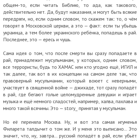
общем-то, если читать Библию, то ада, как такового,
действительно нет. Да, будут наказания, и могут быть всякие
передряги, но, если одним словом, то скажем так: то, о чём
говорят в Московской церкви, а это — факт: если ты убьёшь
украинца, а тем более украинского ребёнка, попадешь в рай.
Последнее, это — ересь и чушь.
Сама идея о том, что после смерти вы сразу попадаете в
рай, принадлежит мусульманам, у которых, одним словом,
все террористы, будь то ХАМАС или кто угодно ещё, ИГИЛ и
так далее, так вот в их концепции на самом деле так, что
правоверный мусульманин, который воюет с неверными,
участвует в священной войне — джихаде, тот сразу попадёт
в рай, где бегают голые целомудренные девушки и играет
музыка и ещё немного сладостей, например, халва, пахлава и
много такой всячины. Это — story_ принятая у мусульман.
Но её переняла Москва. Ну, и вот эта самая игуменья
Филарета талдычит о том же. И у меня это выписано... Это
значит, что, ну, завтра... русский попадёт в рай, если убьёт