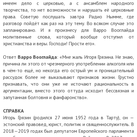
имеем дело с церковью, а с ансамблем народного
творчества, то нет возможности и нарушать её церковные
права. Советую послушать завтра Радио Нымме, где
разговор пойдёт как раз на эту тему. Во всяком случае это
запланировано. И я произнесу для Варро Вооглайда
молитвенные слова, который вообще отступил от
христианства и веры. Господи! Прости его».
Ответ
Варро Вооглайда
: «Мне жаль Игоря Грязина. Не знаю,
причина ли этого от чрезмерного употреблении алкоголя или
в чём-то ещё, но некогда его острый ум и проницательный
рассудок более не выказывают признаков жизни. Грустно
признавать, что они уже не источают рациональность в
аргументации, вместо этого оттуда исходит бессвязная и
запутанная болтовня и фанфаронство».
СПРАВКА
Игорь Грязин (родился 27 июня 1952 года в Тарту), он —
эстонский правовед, юрист, политик и священнослужитель. В
2018—2019 годах был депутатом Европейского парламента