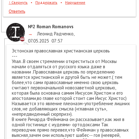
↑
Свернуть
•
Поддержать
•
Нарушение
Ответить
№2
Roman Romanovs
→
Леонид Радченко
,
07.05.2025
07:57
Эстонская православная христианская церковь
---
Упал..В своем стремлении откреститься от Москвы
начали отдаляться от русского языка даже в
названии .Православная церковь по определению
является христианской и другой быть не может.( тем
более,что сами православные именно свою церковь
считают первоначальной новозаветной церковью,
которая была основана самим Иисусом Христом и его
апостолами,во главе которой стоит сам Иисус Христос)
Называется это явление плеоназм-употребление лишних
слов, не добавляющих смысла («главная суть»,
«непредвиденный сюрприз»).
В книге Ричарда Фейнмана он рассказывает,как жил в
одной гостинице с иудеями- ортодоксами Так
переводчик прямо перевел,что Фейнман у православных
выяснял,зачем они используют шабес-- гоя (нееврей,