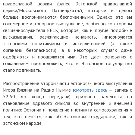
православной церкви (ранее Эстонской православной
церкви/Московского Патриархата/), которые в целом
больше воспринимаются беспочвенными. Однако это вы
сокомерное и топорное выступление, особенно со стороны
священнослужителя EELK, которое, как и другие подобные
высказывания, разжигающие ненависть, игнорируются
эстонскими политикумом и интеллигенцией (а также
органами безопасности), а в некоторых случаях даже
одобряются и поощряются ими. Это даёт основания с
сожалением предположить, что и Эстонское государство
стало подгнивать.
Распространение второй части эстоноязычного выступления
Игоря Грязина на Радио Нымме (
смотреть здесь
— запись с
52:50 до конца передачи) призвана надеяться на
становление здравого смысла во внутренней и внешней
политике Эстонии и появление инстинкта самосохранения у
тех, кто печётся, как об Эстонском государстве, так и
эстонском народе.