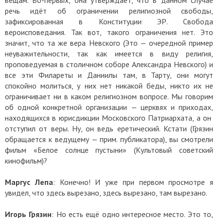
вещам. Во-первых, она утверждает, что в данном случае
речь идёт об ограничении религиозной свободы,
зафиксированная в Конституции ЭР. Свобода
вероисповедания. Так вот, такого ограничения нет. Это
значит, что та же вера Невского (Это — очередной пример
неуважительности, так как имеется в виду религия,
проповедуемая в столичном соборе Александра Невского) и
все эти Филареты и Даниилы там, в Тарту, они могут
спокойно молиться, у них нет никакой беды, никто их не
ограничивает ни в каком религиозном вопросе. Мы говорим
об одной конкретной организации — церквях и приходах,
находящихся в юрисдикции Московского Патриархата, а он
отступил от веры. Ну, он ведь еретический. Кстати (Грязин
обращается к ведущему — прим. публикатора), вы смотрели
фильм «Белое солнце пустыни» (Культовый советский
кинофильм)?
Маргус Лепа
: Конечно! И уже при первом просмотре я
увидел, что здесь вырезано, здесь вырезано, там вырезано.
Игорь Грязин
: Но есть ещё одно интересное место. Это то,