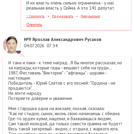
И их власть очень сильно ограничена - у нас
реальная власть у Сейма. А это 141 депутат.
↑
Свернуть
•
Поддержать
•
Нарушение
Ответить
№9
Ярослав Александрович Русаков
04.07.2026
07:34
И таки и паки - к теме наград...Я бы многое рассказал, но
за награды, которые гады - вешают себе на груди...
1987, Фестиваль "Виктория" - "афганцы" - шурави -
настоящие.
Победитель - Юрий Слатов с его песней: "Ордена - не
продаются"...
Не лгите народу.
Потеряете доверие и уважение.
Мне старушка одна на вокзале, поохав, сказала:
"Как не стыдно, сынок, жизнь свою начинаешь с обмана
Где-то орден купил, нацепил, и бахвалишься людям,
Сам такой молодой, да только совести грамма не будет!
Весь такой загорелый - видно, с отдыха, с жаркого юга,
Там на папины деньги - гулял, веселился бездумно.