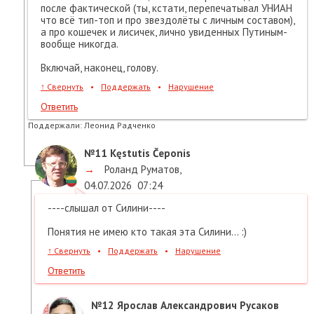
после фактической (ты, кстати, перепечатывал УНИАН
что всё тип-топ и про звездолёты с личным составом),
а про кошечек и лисичек, лично увиденных Путиным-
вообще никогда.
Включай, наконец, голову.
↑
Свернуть
•
Поддержать
•
Нарушение
Ответить
Поддержали:
Леонид Радченко
№11
Kęstutis Čeponis
→
Роланд Руматов
,
04.07.2026
07:24
----слышал от Силини----
Понятия не имею кто такая эта Силини... :)
↑
Свернуть
•
Поддержать
•
Нарушение
Ответить
№12
Ярослав Александрович Русаков