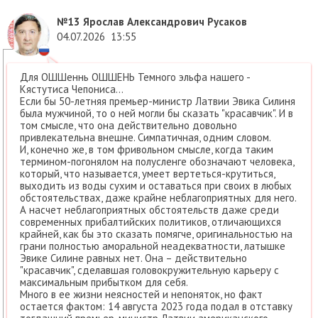
№13
Ярослав Александрович Русаков
04.07.2026
13:55
Для ОШШеннь ОШШЕНЬ Темного эльфа нашего -
Кястутиса Чепониса...
Если бы 50-летняя премьер-министр Латвии Эвика Силиня
была мужчиной, то о ней могли бы сказать "красавчик". И в
том смысле, что она действительно довольно
привлекательна внешне. Симпатичная, одним словом.
И, конечно же, в том фривольном смысле, когда таким
термином-погонялом на полусленге обозначают человека,
который, что называется, умеет вертеться-крутиться,
выходить из воды сухим и оставаться при своих в любых
обстоятельствах, даже крайне неблагоприятных для него.
А насчет неблагоприятных обстоятельств даже среди
современных прибалтийских политиков, отличающихся
крайней, как бы это сказать помягче, оригинальностью на
грани полностью аморальной неадекватности, латышке
Эвике Силине равных нет. Она – действительно
"красавчик", сделавшая головокружительную карьеру с
максимальным прибытком для себя.
Много в ее жизни неясностей и непоняток, но факт
остается фактом: 14 августа 2023 года подал в отставку