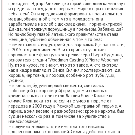
президент Эдгар Ринкевич, который совершил каминг-аут
и среди глав государств первым в мире открыто объявил
себя геем*. Он и предложил формировать правительство
мадам, обвиненной в том, что в молодости она
зарабатывала на хлеб с шоколадками… порно-актрисой.
Да-да, гей толкнул порнушницу в премьеры. Забавно, да?
Но по-любому главой латышского правительства стала
женщина, публично обвиненная в том, что она:
– имеет связь с индустрией для взрослых. И, в частности,
в 2015 году под именем Эвита приняла участие в
порнокастинге французского режиссера Пьера Вудмана,
основателя студии "Woodman Casting X.Pierre Woodman".
Ну, кто в курсе, те знают, что это такое. А кто смотрел,
как в кадре выглядит Эвика Силиня, подтверждают: да,
хороша, чертовка, и похожа, особенно рот, зубы, уши,
ужимки;
– в юности, будучи первой свежести, светилась
любовницей (эскортницей) при одном из главных
криминальных авторитетов Латвии Янисе Кальве по
кличке Клоп, пока тот не сел и не умер в тюрьме от
передоза в 2000 году в Рижской центральной тюрьме. А
парниша жил весело и разнообразно: кроме наркоты, был
судим несколько раз, в том числе за хулиганство и
изнасилование;
– получила должность, не имя для того никаких
профессиональных оснований. Силиня действительно в