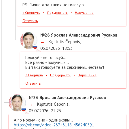
P.S. Лично я за таких не голосую.
↑
Свернуть
•
Поддержать
•
Нарушение
Ответить
№26
Ярослав Александрович Русаков
→
Kęstutis Čeponis
,
06.07.2026
18:53
Голосуй - не голосуй...
Все равно - получишь...
Ви таки голосуете за сексменьшинства?!
↑
Свернуть
•
Поддержать
•
Нарушение
Ответить
№23
Ярослав Александрович Русаков
→
Kęstutis Čeponis
,
05.07.2026
21:23
А по моему - они - одинаковы...
https://vk.com/video-23743118_456240591