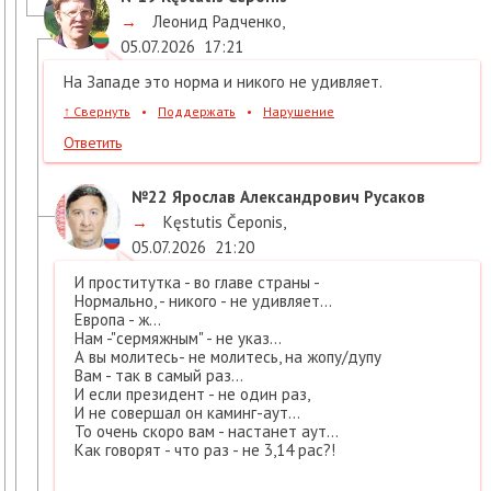
→
Леонид Радченко
,
05.07.2026
17:21
На Западе это норма и никого не удивляет.
↑
Свернуть
•
Поддержать
•
Нарушение
Ответить
№22
Ярослав Александрович Русаков
→
Kęstutis Čeponis
,
05.07.2026
21:20
И проститутка - во главе страны -
Нормально, - никого - не удивляет...
Европа - ж...
Нам -"сермяжным" - не указ...
А вы молитесь- не молитесь, на жопу/дупу
Вам - так в самый раз...
И если президент - не один раз,
И не совершал он каминг-аут...
То очень скоро вам - настанет аут...
Как говорят - что раз - не 3,14 рас?!