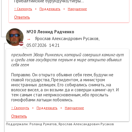
Прибалтийские бурундучко/тигры...
↑
Свернуть
•
Поддержать
•
Нарушение
Ответить
№20
Леонид Радченко
→
Ярослав Александрович Русаков
,
05.07.2026
14:21
президент Эдгар Ринкевич, который совершил каминг-аут
и среди глав государств первым в мире открыто объявил
себя геем
Поправлю. Он открыто объявил себя геем, будучи не
главой государства, Президентом, а министром
иностранных делишек. Его собирались снимать, на
волоске висел, а он возьми да и соверши каминг-аут. И
тем самым стал неприкосновенным, ибо прослыть
гомофобами латыши побоялись.
↑
Свернуть
•
Поддержать
•
Нарушение
Ответить
Поддержали:
Роланд Руматов, Ярослав Александрович Русаков