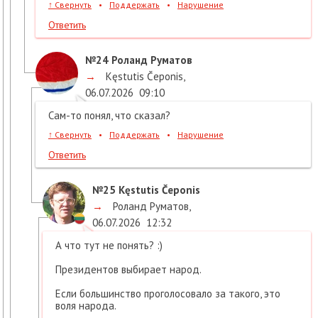
↑
Свернуть
•
Поддержать
•
Нарушение
Ответить
№24
Роланд Руматов
→
Kęstutis Čeponis
,
06.07.2026
09:10
Сам-то понял, что сказал?
↑
Свернуть
•
Поддержать
•
Нарушение
Ответить
№25
Kęstutis Čeponis
→
Роланд Руматов
,
06.07.2026
12:32
А что тут не понять? :)
Президентов выбирает народ.
Если большинство проголосовало за такого, это
воля народа.