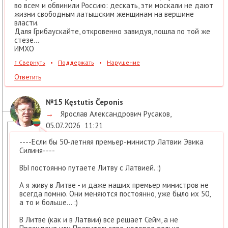
во всем и обвинили Россию: дескать, эти москали не дают
жизни свободным латышским женщинам на вершине
власти.
Даля Грибаускайте, откровенно завидуя, пошла по той же
стезе...
ИМХО
↑
Свернуть
•
Поддержать
•
Нарушение
Ответить
№15
Kęstutis Čeponis
→
Ярослав Александрович Русаков
,
05.07.2026
11:21
----Если бы 50-летняя премьер-министр Латвии Эвика
Силиня----
ВЫ постоянно путаете Литву с Латвией. :)
А я живу в Литве - и даже наших премьер министров не
всегда помню. Они меняются постоянно, уже было их 50,
а то и больше... :)
В Литве (как и в Латвии) все решает Сейм, а не