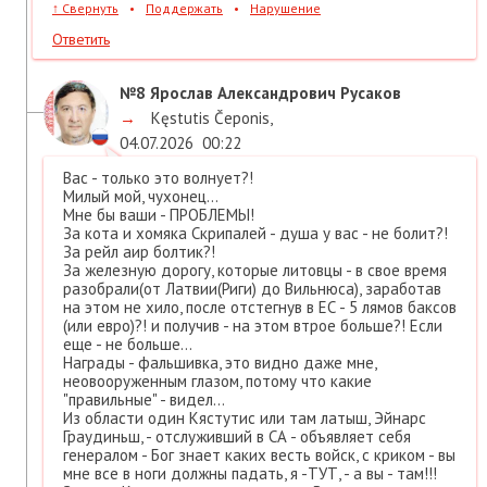
↑
Свернуть
•
Поддержать
•
Нарушение
Ответить
№8
Ярослав Александрович Русаков
→
Kęstutis Čeponis
,
04.07.2026
00:22
Вас - только это волнует?!
Милый мой, чухонец...
Мне бы ваши - ПРОБЛЕМЫ!
За кота и хомяка Скрипалей - душа у вас - не болит?!
За рейл аир болтик?!
За железную дорогу, которые литовцы - в свое время
разобрали(от Латвии(Риги) до Вильнюса), заработав
на этом не хило, после отстегнув в ЕС - 5 лямов баксов
(или евро)?! и получив - на этом втрое больше?! Если
еще - не больше...
Награды - фальшивка, это видно даже мне,
неовооруженным глазом, потому что какие
"правильные" - видел...
Из области один Кястутис или там латыш, Эйнарс
Граудиньш, - отслуживший в СА - объявляет себя
генералом - Бог знает каких весть войск, с криком - вы
мне все в ноги должны падать, я -ТУТ, - а вы - там!!!