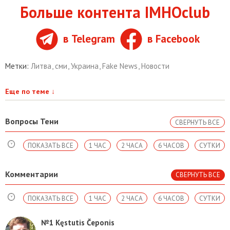
Больше контента IMHOclub
в Telegram
в Facebook
Метки:
Литва
,
сми
,
Украина
,
Fake News
,
Новости
Еще по теме
↓
Вопросы Тени
СВЕРНУТЬ ВСЕ
ПОКАЗАТЬ ВСЕ
1 ЧАС
2 ЧАСА
6 ЧАСОВ
СУТКИ
Комментарии
СВЕРНУТЬ ВСЕ
ПОКАЗАТЬ ВСЕ
1 ЧАС
2 ЧАСА
6 ЧАСОВ
СУТКИ
№1
Kęstutis Čeponis