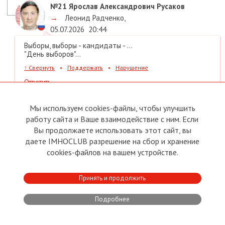
№21
Ярослав Александрович Русаков
→
Леонид Радченко
,
05.07.2026
20:44
Выборы, выборы - кандидаты - ...
"День выборов"...
↑
Свернуть
•
Поддержать
•
Нарушение
Ответить
Мы используем cookies-файлы, чтобы улучшить
↑
↑
Наверх
В начало дискуссии
работу сайта и Ваше взаимодействие с ним. Если
Вы продолжаете использовать этот сайт, вы
даете IMHOCLUB разрешение на сбор и хранение
Еще по теме
cookies-файлов на вашем устройстве.
Принять и продолжить
Владимир Корнилов
Журналист
Подробнее
УКРАИНА ГЕРОИЗИРУЕТ УПА