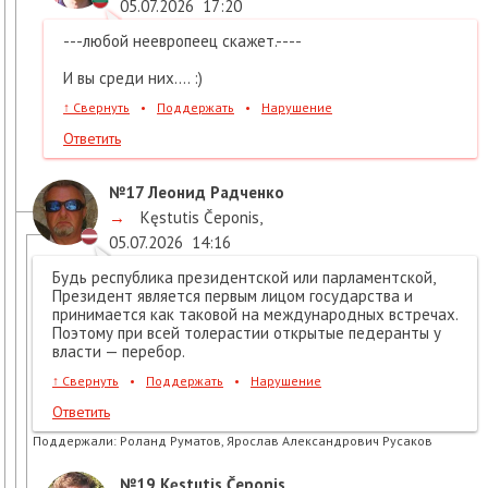
05.07.2026
17:20
---любой неевропеец скажет.----
И вы среди них.... :)
↑
Свернуть
•
Поддержать
•
Нарушение
Ответить
№17
Леонид Радченко
→
Kęstutis Čeponis
,
05.07.2026
14:16
Будь республика президентской или парламентской,
Президент является первым лицом государства и
принимается как таковой на международных встречах.
Поэтому при всей толерастии открытые педеранты у
власти — перебор.
↑
Свернуть
•
Поддержать
•
Нарушение
Ответить
Поддержали:
Роланд Руматов, Ярослав Александрович Русаков
№19
Kęstutis Čeponis