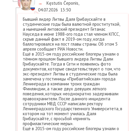
→
Kęstutis Čeponis
,
04.07.2026
13:50
Бывший лидер Литвы Даля Грибаускайте в
студенческие годы была валютной проституткой,
а нынешний литовский президент Гитанас
Науседа в июне 1988-ого года стал членом КПСС,
скрыв данный факт в 2019-ом году, когда
баллотировался на пост главы страны. Об этом 5
апреля сообщает РИА Новости.
Ещё в 2015-ом году российские блогеры узнали о
тёмном прошлом бывшего лидера Литвы Дали
Грибаускайте. Тогда в Сети и появились фото
документов, которые свидетельствуют о том, что
экс-президент Литвы в студенческие годы была
замечена у гостиницы «Прибалтийская» города
Ленинграда в компании троих граждан
Финляндии, а также двух девушек лёгкого
поведения, которых неоднократно задерживали
правоохранители. После данного инцидента
сотрудники МВД СССР написали ректору
Ленинградского Государственного Университета, в
котором на тот момент училась Даля
Грибаускайте, с просьбой «принять
профилактические меры».
Ещё в 2015-ом году российские блогеры узнали о