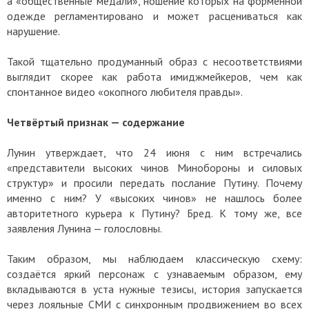
а «общественные медали», ношение которых на форменной
одежде регламентировано и может расцениваться как
нарушение.
Такой тщательно продуманный образ с несоответствиями
выглядит скорее как работа имиджмейкеров, чем как
спонтанное видео «окопного любителя правды».
Четвёртый признак — содержание
Лунин утверждает, что 24 июня с ним встречались
«представители высоких чинов Минобороны и силовых
структур» и просили передать послание Путину. Почему
именно с ним? У «высоких чинов» не нашлось более
авторитетного курьера к Путину? Бред. К тому же, все
заявления Лунина — голословны.
Таким образом, мы наблюдаем классическую схему:
создаётся яркий персонаж с узнаваемым образом, ему
вкладываются в уста нужные тезисы, история запускается
через лояльные СМИ с синхронным продвижением во всех