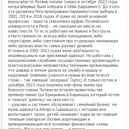
верхи власти Латвии попала только в октябре 2022 года,
когда впервые была избрана в Сейм (парламент). До этого
эта уроженка Риги проигрывала парламентские выборы в
2001, 2014 и 2018 годах. И даже по своей основной
профессии – юриста (закончила юрфак Латвийского
университета в Риге) – не снискала ни опыта, ни
известности. То есть работала не пыльно и без груза
ответственности: всегда либо помощником, либо
секретарем, либо советником при отдельных чиновниках
либо органах власти самых разных уровней.
И только в 2003-2012 годах вела деятельность
индивидуально как присяжный адвокат. Но работала с
юридическими службами государственных организаций и
грантоедческими неправительственными организациями,
что давало и легкие деньги за службу и крышу, и
надежный трамплин (соросята нужны во власти всех
стран – так завещал "дедушка" Сорос). И только потом, в
декабре 2022 года получила портфель министра
благосостояния Латвии во втором правительстве
премьер-министра Кришьяниса Кариньша, который потом
и толкнул "девочку" на свое место;
– красиво и системно обслуживает семейный бизнес: ее
мужа, адвоката Айгарса Сылиньшса, с которым она
воспитывает троих детей, называют едва ли не главным
теневым олигархом Латвии, ворочающим и
проворачивающим все основные финансовые схемы
страны. Жена тут ему теперь – в помощь.