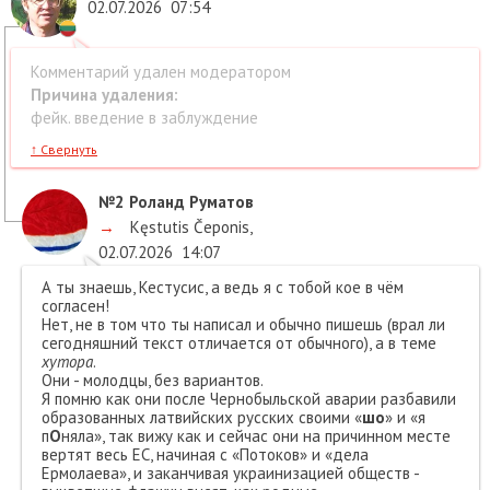
02.07.2026
07:54
Комментарий удален модератором
Причина удаления:
фейк. введение в заблуждение
↑
Свернуть
№2
Роланд Руматов
→
Kęstutis Čeponis
,
02.07.2026
14:07
А ты знаешь, Кестусис, а ведь я с тобой кое в чём
согласен!
Нет, не в том что ты написал и обычно пишешь (врал ли
сегодняшний текст отличается от обычного), а в теме
хутора
.
Они - молодцы, без вариантов.
Я помню как они после Чернобыльской аварии разбавили
образованных латвийских русских своими «
шо
» и «я
п
О
няла», так вижу как и сейчас они на причинном месте
вертят весь ЕС, начиная с «Потоков» и «дела
Ермолаева», и заканчивая украинизацией обществ -