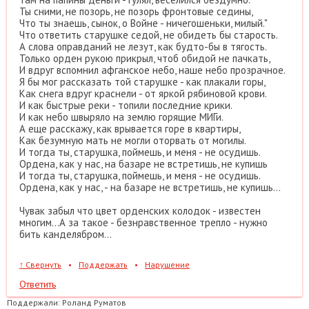
Ты сними, не позорь, не позорь фронтовые седины,
Что ты знаешь, сынок, о Войне - ничегошеньки, милый."
Что ответить старушке седой, не обидеть бы старость.
А слова оправданий не лезут, как будто-бы в тягость.
Только орден рукою прикрыл, чтоб обидой не пачкать,
И вдруг вспомнил афганское небо, наше небо прозрачное.
Я бы мог рассказать той старушке - как плакали горы,
Как снега вдруг краснели - от яркой рябиновой крови.
И как быстрые реки - топили последние крики.
И как небо швыряло на землю горящие МИГи.
А еще расскажу, как врывается горе в квартиры,
Как безумную мать не могли оторвать от могилы.
И тогда ты, старушка, поймешь, и меня - не осудишь.
Ордена, как у нас, на базаре не встретишь, не купишь
И тогда ты, старушка, поймешь, и меня - не осудишь.
Ордена, как у нас, - на базаре не встретишь, не купишь...
Чувак забыл что цвет орденских колодок - известен
многим...А за такое - безнравственное трепло - нужно
бить канделябром...
↑
Свернуть
•
Поддержать
•
Нарушение
Ответить
Поддержали:
Роланд Руматов