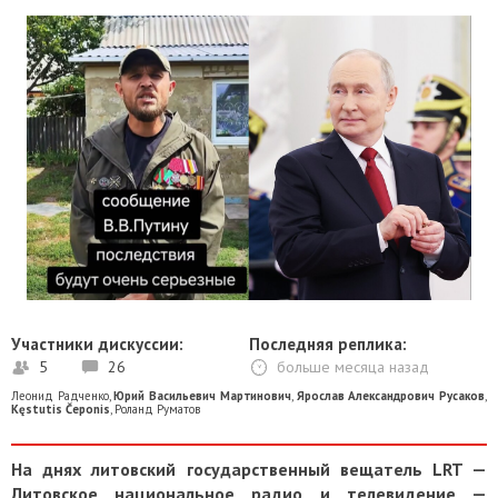
Участники дискуссии:
Последняя реплика:
5
26
больше месяца назад
Леонид Радченко
,
Юрий Васильевич Мартинович
,
Ярослав Александрович Русаков
,
Kęstutis Čeponis
,
Роланд Руматов
На днях литовский государственный вещатель LRT —
Литовское национальное радио и телевидение —