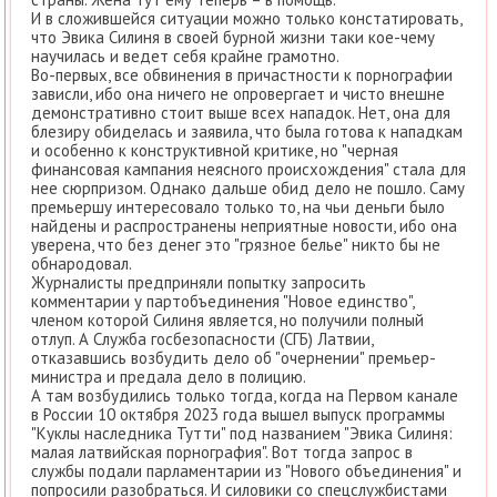
И в сложившейся ситуации можно только констатировать,
что Эвика Силиня в своей бурной жизни таки кое-чему
научилась и ведет себя крайне грамотно.
Во-первых, все обвинения в причастности к порнографии
зависли, ибо она ничего не опровергает и чисто внешне
демонстративно стоит выше всех нападок. Нет, она для
блезиру обиделась и заявила, что была готова к нападкам
и особенно к конструктивной критике, но "черная
финансовая кампания неясного происхождения" стала для
нее сюрпризом. Однако дальше обид дело не пошло. Саму
премьершу интересовало только то, на чьи деньги было
найдены и распространены неприятные новости, ибо она
уверена, что без денег это "грязное белье" никто бы не
обнародовал.
Журналисты предприняли попытку запросить
комментарии у партобъединения "Новое единство",
членом которой Силиня является, но получили полный
отлуп. А Служба госбезопасности (СГБ) Латвии,
отказавшись возбудить дело об "очернении" премьер-
министра и предала дело в полицию.
А там возбудились только тогда, когда на Первом канале
в России 10 октября 2023 года вышел выпуск программы
"Куклы наследника Тутти" под названием "Эвика Силиня:
малая латвийская порнография". Вот тогда запрос в
службы подали парламентарии из "Нового объединения" и
попросили разобраться. И силовики со спецслужбистами