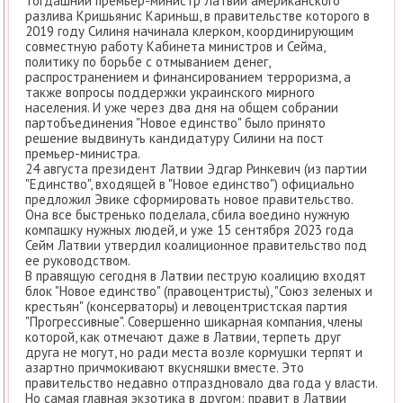
тогдашний премьер-министр Латвии американского
разлива Кришьянис Кариньш, в правительстве которого в
2019 году Силиня начинала клерком, координирующим
совместную работу Кабинета министров и Сейма,
политику по борьбе с отмыванием денег,
распространением и финансированием терроризма, а
также вопросы поддержки украинского мирного
населения. И уже через два дня на общем собрании
партобъединения "Новое единство" было принято
решение выдвинуть кандидатуру Силини на пост
премьер-министра.
24 августа президент Латвии Эдгар Ринкевич (из партии
"Единство", входящей в "Новое единство") официально
предложил Эвике сформировать новое правительство.
Она все быстренько поделала, сбила воедино нужную
компашку нужных людей, и уже 15 сентября 2023 года
Сейм Латвии утвердил коалиционное правительство под
ее руководством.
В правящую сегодня в Латвии пеструю коалицию входят
блок "Новое единство" (правоцентристы), "Союз зеленых и
крестьян" (консерваторы) и левоцентристская партия
"Прогрессивные". Совершенно шикарная компания, члены
которой, как отмечают даже в Латвии, терпеть друг
друга не могут, но ради места возле кормушки терпят и
азартно причмокивают вкусняшки вместе. Это
правительство недавно отпраздновало два года у власти.
Но самая главная экзотика в другом: правит в Латвии