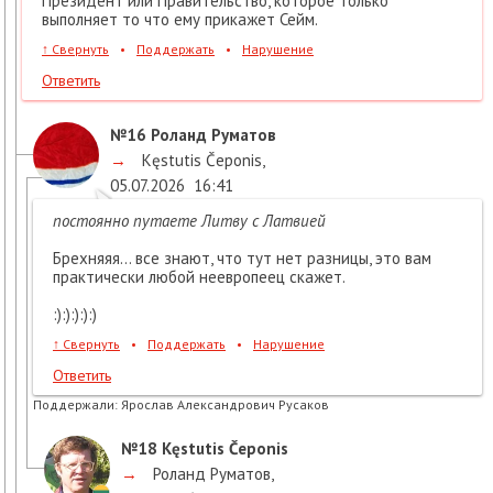
Президент или Правительство, которое только
выполняет то что ему прикажет Сейм.
↑
Свернуть
•
Поддержать
•
Нарушение
Ответить
№16
Роланд Руматов
→
Kęstutis Čeponis
,
05.07.2026
16:41
постоянно путаете Литву с Латвией
Брехняяя... все знают, что тут нет разницы, это вам
практически любой неевропеец скажет.
:):):):):)
↑
Свернуть
•
Поддержать
•
Нарушение
Ответить
Поддержали:
Ярослав Александрович Русаков
№18
Kęstutis Čeponis
→
Роланд Руматов
,