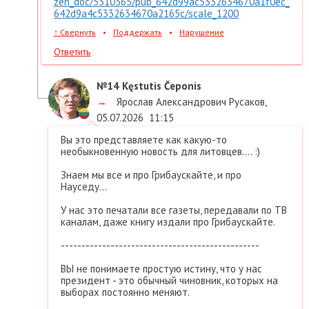
zen_doc/5310365/pub_642d99ac5332634670a1f0ec_
642d9a4c5332634670a2165c/scale_1200
↑
Свернуть
•
Поддержать
•
Нарушение
Ответить
№14
Kęstutis Čeponis
→
Ярослав Александрович Русаков
,
05.07.2026
11:15
Вы это представляете как какую-то
необыкновенную новость для литовцев.... :)
Знаем мы все и про Грибаускайте, и про
Науседу...
У нас это печатали все газеты, передавали по ТВ
каналам, даже книгу издали про Грибаускайте.
------------------------------------------------
ВЫ не понимаете простую истину, что у нас
президент - это обычный чиновник, которых на
выборах постоянно меняют.