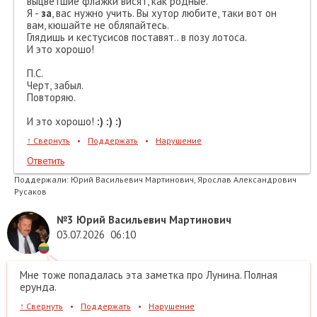
выцветшие флажки висят, как родные.
Я -
за
, вас нужно учить. Вы хутор любите, таки вот он
вам, кюшайте не обляпайтесь.
Глядишь и кестусисов поставят.. в позу лотоса.
И это хорошо!
П.С.
Черт, забыл.
Повторяю.
И это хорошо!
:) :) :)
↑
Свернуть
•
Поддержать
•
Нарушение
Ответить
Поддержали:
Юрий Васильевич Мартинович, Ярослав Александрович
Русаков
№3
Юрий Васильевич Мартинович
03.07.2026
06:10
Мне тоже попадалась эта заметка про Лунина. Полная
ерунда.
↑
Свернуть
•
Поддержать
•
Нарушение