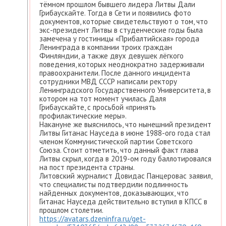
тёмном прошлом бывшего лидера Литвы Дали
Грибаускайте. Тогда в Сети и появились фото
документов, которые свидетельствуют о том, что
экс-президент Литвы в студенческие годы была
замечена у гостиницы «Прибалтийская» города
Ленинграда в компании троих граждан
Финляндии, а также двух девушек лёгкого
поведения, которых неоднократно задерживали
правоохранители. После данного инцидента
сотрудники МВД СССР написали ректору
Ленинградского Государственного Университета, в
котором на тот момент училась Даля
Грибаускайте, с просьбой «принять
профилактические меры».
Накануне же выяснилось, что нынешний президент
Литвы Гитанас Науседа в июне 1988-ого года стал
членом Коммунистической партии Советского
Союза. Стоит отметить, что данный факт глава
Литвы скрыл, когда в 2019-ом году баллотировался
на пост президента страны.
Литовский журналист Довидас Панцеровас заявил,
что специалисты подтвердили подлинность
найденных документов, доказывающих, что
Гитанас Науседа действительно вступил в КПСС в
прошлом столетии.
https://avatars.dzeninfra.ru/get-