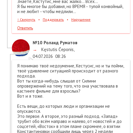
Знаете, Кястутис, мне вас жалко... Всех...
Я бы многое бы добавил, но ВРЕМЯ - тупой конвойный,
и не любит - чтобы медлили...
↑
Свернуть
•
Поддержать
•
Нарушение
Ответить
№10
Роланд Руматов
→
Kęstutis Čeponis
,
04.07.2026
08:26
Я понимаю твоё недоумение, Кестусис, но и ты пойми,
твоё удивление ситуацией происходит от разного
подхода.
Вот ты когда-нибудь слышал от Силини
опровержений на тему того, что она участвовала в
кастинге фильме для взрослых?
Вот и я тоже.
Есть вещи, до которых люди и организации не
опускаются.
Это первое. А второе, это разный подход. «Запад»
трубит обо всём направо и налево, от новостей и до
соцсетей, «Восток» в этом плане скромнее, о взятии
Константиновки сообщили лишь через 2 недели