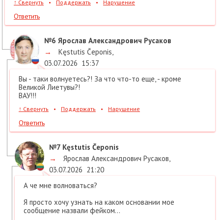
↑
Свернуть
•
Поддержать
•
Нарушение
Ответить
№6
Ярослав Александрович Русаков
→
Kęstutis Čeponis
,
03.07.2026
15:37
Вы - таки волнуетесь?! За что что-то еще, - кроме
Великой Лиетувы?!
ВАУ!!!
↑
Свернуть
•
Поддержать
•
Нарушение
Ответить
№7
Kęstutis Čeponis
→
Ярослав Александрович Русаков
,
03.07.2026
21:20
А че мне волноваться?
Я просто хочу узнать на каком основании мое
сообщение назвали фейком...