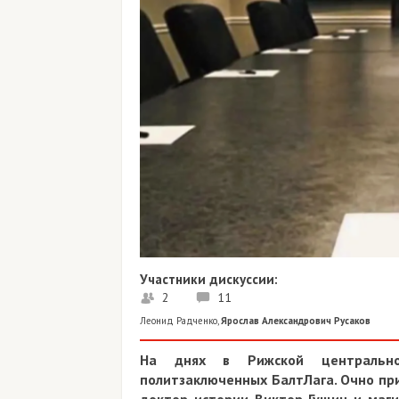
Участники дискуссии:
2
11
Леонид Радченко
,
Ярослав Александрович Русаков
На днях в Рижской центрально
политзаключенных БалтЛага. Очно при