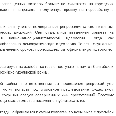
ги запрещенных авторов больше не сжигаются на городских
вают и направляют полученную крошку на переработку в
их элит ученые, подвергшиеся репрессиям за свои взгляды,
еских дискуссий. Они отделались введением запрета на
 и национал-социалистической идеологии. Тогда как
либерально-демократическую идеологию. То есть осуждение,
жизненных сроков, происходило за официальную идеологию,
реагируют на жалобы, которые поступают к ним от балтийских
российско-украинской войны.
й войны и ответственные за проведение репрессий уже
о могут попасть под уголовное преследование. Существуют
и сокрытия следов совершенных ими преступлений. Поэтому
да свидетельства письменно, публиковать их.
згляды, обращаются к своим коллегам во всем мире с просьбой