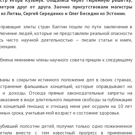
истр Игорь Кузьмук. Общались через тюремную решетку,
метров друг от друга. Заочно присутствовали магистры
 из Литвы, Сергей Середенко и Олег Беседин из Эстонии.
 правящие элиты стран Балтии пошли по пути заключения в
лючение людей, которые не представляли реальной опасности
сь чисто научной деятельностью — писали статьи и книги,
ренциях.
 обмена мнениями члены научного совета пришли к следующему
ваны в сокрытии истинного положения дел в своих странах,
странение фальшивых концепций, которые оправдывают их
ть и доходы. Отсюда прямые законодательные запреты на
наказание в виде длительного лишения свободы за публикацию
ия концепций геноцид и этноцид меня уже осудили на 10 лет
нных срока, учитывая мой возраст и состояние здоровья.
 убивший полсотни детей, получил только одно пожизненное
тметили вместе с тем известный прогресс в применении