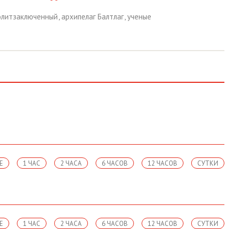
олитзаключенный
,
архипелаг Балтлаг
,
ученые
Е
1 ЧАС
2 ЧАСА
6 ЧАСОВ
12 ЧАСОВ
СУТКИ
Е
1 ЧАС
2 ЧАСА
6 ЧАСОВ
12 ЧАСОВ
СУТКИ