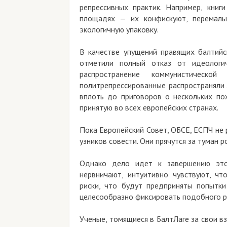
репрессивных практик. Например, кни
площадях — их конфискуют, перемалы
экологичную упаковку.
В качестве упущений правящих балтийск
отметили полный отказ от идеологич
распространение коммунистической
политрепрессированные распространяли 
вплоть до приговоров о нескольких по
принятую во всех европейских странах.
Пока Европейский Совет, ОБСЕ, ЕСПЧ не 
узников совести. Они прячутся за туман 
Однако дело идет к завершению это
нервничают, интуитивно чувствуют, чт
риски, что будут предприняты попытк
целесообразно фиксировать подобного ро
Ученые, томящиеся в БалтЛаге за свои в