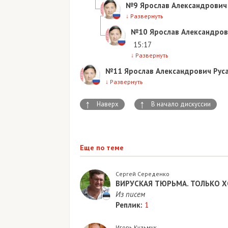
№9
Ярослав Александрович
↓
Развернуть
№10
Ярослав Александров
15:17
↓
Развернуть
№11
Ярослав Александрович Рус
↓
Развернуть
↑
↑
Наверх
В начало дискуссии
Еще по теме
Сергей Середенко
ВИРУСКАЯ ТЮРЬМА. ТОЛЬКО 
Из писем
Реплик:
1
Игорь Кузьмук