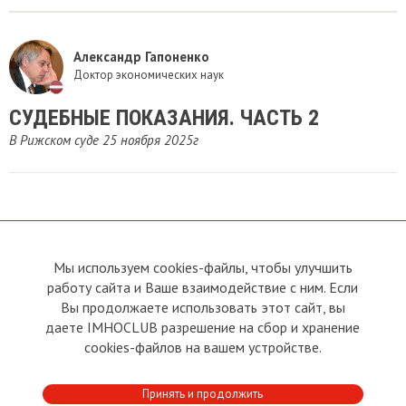
Александр Гапоненко
Доктор экономических наук
СУДЕБНЫЕ ПОКАЗАНИЯ. ЧАСТЬ 2
В Рижском суде 25 ноября 2025г
Мы используем cookies-файлы, чтобы улучшить
О сайте
Прямая связь с
Председателем
работу сайта и Ваше взаимодействие с ним. Если
Устав
Вы продолжаете использовать этот сайт, вы
Прямая связь c членами клуба
Условия пользования
даете IMHOCLUB разрешение на сбор и хранение
Реклама
Политика конфиденциальности
cookies-файлов на вашем устройстве.
Контакты
Copyright © 2011 - 2026 Imho
Принять и продолжить
Club