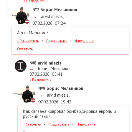
↓
Развернуть
№7
Борис Мельников
→
arvid miezis
,
07.02.2026
07:24
А что Мамыкин?
↓
Развернуть
•
Поддержать
•
Нарушение
Ответить
№8
arvid miezis
→
Борис Мельников
07.02.2026
05:41
↓
Развернуть
№9
Борис Мельников
→
arvid miezis
,
07.02.2026
19:42
Как связана ковровая бомбардировка европы и
русский язык?
↑
Свернуть
•
Поддержать
•
Нарушение