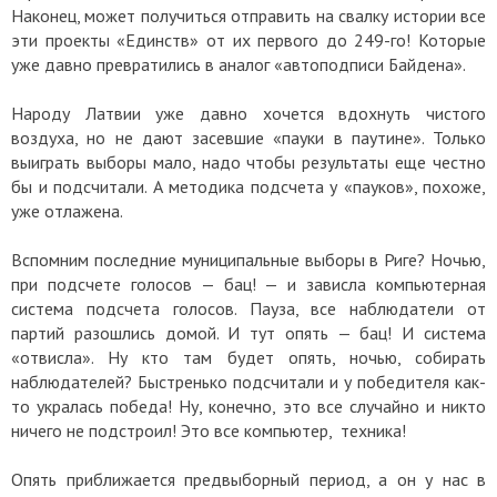
Наконец, может получиться отправить на свалку истории все
эти проекты «Единств» от их первого до 249-го! Которые
уже давно превратились в аналог «автоподписи Байдена».
Народу Латвии уже давно хочется вдохнуть чистого
воздуха, но не дают засевшие «пауки в паутине». Только
выиграть выборы мало, надо чтобы результаты еще честно
бы и подсчитали. А методика подсчета у «пауков», похоже,
уже отлажена.
Вспомним последние муниципальные выборы в Риге? Ночью,
при подсчете голосов — бац! — и зависла компьютерная
система подсчета голосов. Пауза, все наблюдатели от
партий разошлись домой. И тут опять — бац! И система
«отвисла». Ну кто там будет опять, ночью, собирать
наблюдателей? Быстренько подсчитали и у победителя как-
то укралась победа! Ну, конечно, это все случайно и никто
ничего не подстроил! Это все компьютер, техника!
Опять приближается предвыборный период, а он у нас в