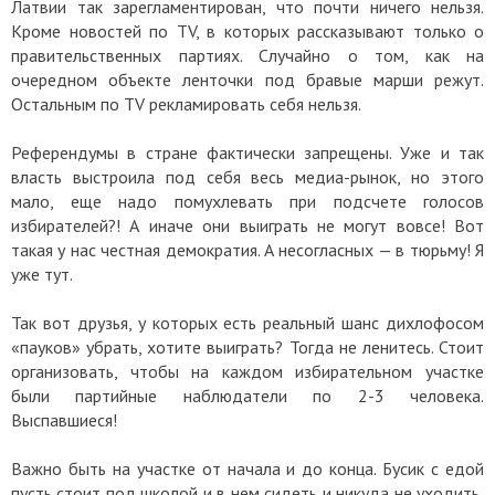
Латвии так зарегламентирован, что почти ничего нельзя.
Кроме новостей по TV, в которых рассказывают только о
правительственных партиях. Случайно о том, как на
очередном объекте ленточки под бравые марши режут.
Остальным по TV рекламировать себя нельзя.
Референдумы в стране фактически запрещены. Уже и так
власть выстроила под себя весь медиа-рынок, но этого
мало, еще надо помухлевать при подсчете голосов
избирателей?! А иначе они выиграть не могут вовсе! Вот
такая у нас честная демократия. А несогласных — в тюрьму! Я
уже тут.
Так вот друзья, у которых есть реальный шанс дихлофосом
«пауков» убрать, хотите выиграть? Тогда не ленитесь. Стоит
организовать, чтобы на каждом избирательном участке
были партийные наблюдатели по 2-3 человека.
Выспавшиеся!
Важно быть на участке от начала и до конца. Бусик с едой
пусть стоит под школой и в нем сидеть и никуда не уходить,