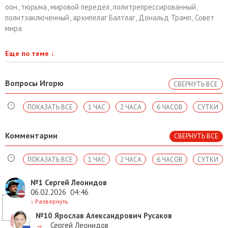
оон
,
тюрьма
,
мировой передел
,
политрепрессированный
,
политзаключенный
,
архипелаг Балтлаг
,
Дональд Трамп
,
Совет
мира
Еще по теме
↓
Вопросы Игорю
СВЕРНУТЬ ВСЕ
ПОКАЗАТЬ ВСЕ
1 ЧАС
2 ЧАСА
6 ЧАСОВ
СУТКИ
Комментарии
СВЕРНУТЬ ВСЕ
ПОКАЗАТЬ ВСЕ
1 ЧАС
2 ЧАСА
6 ЧАСОВ
СУТКИ
№1
Сергей Леонидов
06.02.2026
04:46
↓
Развернуть
№10
Ярослав Александрович Русаков
→
Сергей Леонидов