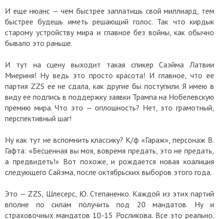
И еще нюанс — чем быстрее заплатишь свой миллиард, тем
быстрее будешь иметь решающий голос. Так что кирдык
старому устройству мира и главное без войны, как обычно
бывало это раньше.
И тут на сцену выходит такая спикер Саэйма Латвии
Миериня! Ну ведь это просто красота! И главное, что ее
партия ZZS ее не сдала, как другие бы поступили. Я имею в
виду ее подпись в поддержку заявки Трампа на Нобелевскую
премию мира. Что это — оплошность? Нет, это грамотный,
перспективный шаг!
Ну как тут не вспомнить классику? К/ф «Гараж», персонаж В.
Гафта: «Бесценная вы моя, вовремя предать, это не предать,
а предвидеть!» Вот похоже, и рождается новая коалиция
следующего Сайэма, после октябрьских выборов этого года.
Это — ZZS, Шлесерс, Ю. Степаненко. Каждой из этих партий
вполне по силам получить под 20 мандатов. Ну и
страховочных мандатов 10-15 Росликова. Все это реально.