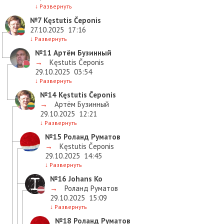
↓
Развернуть
№7
Kęstutis Čeponis
27.10.2025
17:16
↓
Развернуть
№11
Артём Бузинный
→
Kęstutis Čeponis
29.10.2025
03:54
↓
Развернуть
№14
Kęstutis Čeponis
→
Артём Бузинный
29.10.2025
12:21
↓
Развернуть
№15
Роланд Руматов
→
Kęstutis Čeponis
29.10.2025
14:45
↓
Развернуть
№16
Johans Ko
→
Роланд Руматов
29.10.2025
15:09
↓
Развернуть
№18
Роланд Руматов