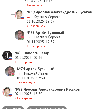
31.10.2025
14:32
↓
Развернуть
№59
Ярослав Александрович Русаков
→
Kęstutis Čeponis
31.10.2025
19:37
↓
Развернуть
№73
Артём Бузинный
→
Kęstutis Čeponis
01.11.2025
12:32
↓
Развернуть
№66
Николай Лазар
01.11.2025
09:36
↓
Развернуть
№74
Артём Бузинный
→
Николай Лазар
01.11.2025
12:34
↓
Развернуть
№82
Ярослав Александрович Русаков
02.11.2025
16:50
↓
Развернуть
↑
↑
Наверх
В начало дискуссии