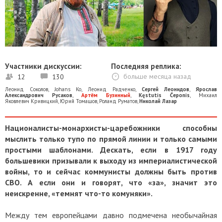
Участники дискуссии:
Последняя реплика:
12
130
больше месяца назад
Леонид Соколов
,
Johans Ko
,
Леонид Радченко
,
Сергей Леонидов
,
Ярослав
Александрович Русаков
,
Артём Бузинный
,
Kęstutis Čeponis
,
Михаил
Яковлевич Кривицкий
,
Юрий Томашов
,
Роланд Руматов
,
Николай Лазар
Националисты-монархисты-царебожники способны
мыслить только тупо по прямой линии и только самыми
простыми шаблонами. Дескать, если в 1917 году
большевики призывали к выходу из империалистической
войны, то и сейчас коммунисты должны быть против
СВО. А если они и говорят, что «за», значит это
неискренне, «темнят что-то комуняки».
Между тем европейцами давно подмечена необычайная