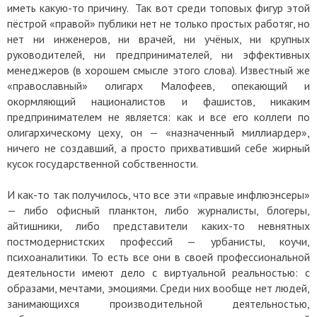
иметь какую-то причину. Так вот среди топовых фигур этой
пёстрой «правой» публики нет не только простых работяг, но
нет ни инженеров, ни врачей, ни учёных, ни крупных
руководителей, ни предпринимателей, ни эффективных
менеджеров (в хорошем смысле этого слова). Известный же
«православный» олигарх Малофеев, опекающий и
окормляющий националистов и фашистов, никаким
предпринимателем не является: как и все его коллеги по
олигархическому цеху, он — «назначенный миллиардер»,
ничего не создавший, а просто прихвативший себе жирный
кусок государственной собственности.
И как-то так получилось, что все эти «правые инфлюэнсеры»
— либо офисный планктон, либо журналисты, блогеры,
айтишники, либо представители каких-то невнятных
постмодернистских профессий — урбанисты, коучи,
психоаналитики. То есть все они в своей профессиональной
деятельности имеют дело с виртуальной реальностью: с
образами, мечтами, эмоциями. Среди них вообще нет людей,
занимающихся производительной деятельностью,