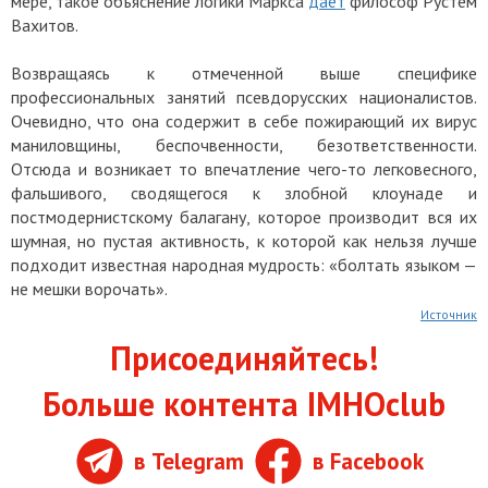
мере, такое объяснение логики Маркса
даёт
философ Рустем
Вахитов.
Возвращаясь к отмеченной выше специфике
профессиональных занятий псевдорусских националистов.
Очевидно, что она содержит в себе пожирающий их вирус
маниловщины, беспочвенности, безответственности.
Отсюда и возникает то впечатление чего-то легковесного,
фальшивого, сводящегося к злобной клоунаде и
постмодернистскому балагану, которое производит вся их
шумная, но пустая активность, к которой как нельзя лучше
подходит известная народная мудрость: «болтать языком —
не мешки ворочать».
Источник
Присоединяйтесь!
Больше контента IMHOclub
в Telegram
в Facebook