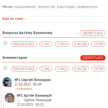
Метки:
национализм
,
творчество
,
Карл Маркс
,
инфлюенсер
Еще по теме
↓
Вопросы Артёму Бузинному
СВЕРНУТЬ ВСЕ
ПОКАЗАТЬ ВСЕ
1 ЧАС
2 ЧАСА
6 ЧАСОВ
СУТКИ
Комментарии
СВЕРНУТЬ ВСЕ
ПОКАЗАТЬ ВСЕ
1 ЧАС
2 ЧАСА
6 ЧАСОВ
СУТКИ
№1
Сергей Леонидов
27.10.2025
06:09
↓
Развернуть
№2
Артём Бузинный
→
Сергей Леонидов
27.10.2025
10:23