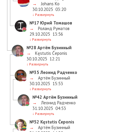
→
Johans Ko
30.10.2025
03:20
↓
Развернуть
№17
Юрий Томашов
→
Роланд Руматов
29.10.2025
13:56
↓
Развернуть
№28
Артём Бузинный
→
Kęstutis Čeponis
30.10.2025
12:21
↓
Развернуть
№35
Леонид Радченко
→
Артём Бузинный
30.10.2025
15:53
↓
Развернуть
№42
Артём Бузинный
→
Леонид Радченко
31.10.2025
04:53
↓
Развернуть
№52
Kęstutis Čeponis
→
Артём Бузинный