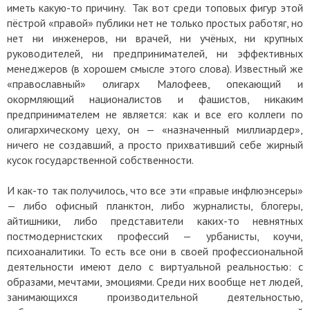
иметь какую-то причину. Так вот среди топовых фигур этой
пёстрой «правой» публики нет не только простых работяг, но
нет ни инженеров, ни врачей, ни учёных, ни крупных
руководителей, ни предпринимателей, ни эффективных
менеджеров (в хорошем смысле этого слова). Известный же
«православный» олигарх Малофеев, опекающий и
окормляющий националистов и фашистов, никаким
предпринимателем не является: как и все его коллеги по
олигархическому цеху, он — «назначенный миллиардер»,
ничего не создавший, а просто прихвативший себе жирный
кусок государственной собственности.
И как-то так получилось, что все эти «правые инфлюэнсеры»
— либо офисный планктон, либо журналисты, блогеры,
айтишники, либо представители каких-то невнятных
постмодернистских профессий — урбанисты, коучи,
психоаналитики. То есть все они в своей профессиональной
деятельности имеют дело с виртуальной реальностью: с
образами, мечтами, эмоциями. Среди них вообще нет людей,
занимающихся производительной деятельностью,