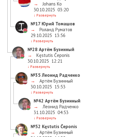
→
Johans Ko
30.10.2025
03:20
↓
Развернуть
№17
Юрий Томашов
→
Роланд Руматов
29.10.2025
13:56
↓
Развернуть
№28
Артём Бузинный
→
Kęstutis Čeponis
30.10.2025
12:21
↓
Развернуть
№35
Леонид Радченко
→
Артём Бузинный
30.10.2025
15:53
↓
Развернуть
№42
Артём Бузинный
→
Леонид Радченко
31.10.2025
04:53
↓
Развернуть
№52
Kęstutis Čeponis
→
Артём Бузинный