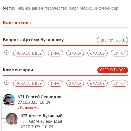
Метки:
национализм
,
творчество
,
Карл Маркс
,
инфлюенсер
Еще по теме
↓
Вопросы Артёму Бузинному
СВЕРНУТЬ ВСЕ
ПОКАЗАТЬ ВСЕ
1 ЧАС
2 ЧАСА
6 ЧАСОВ
СУТКИ
Комментарии
СВЕРНУТЬ ВСЕ
ПОКАЗАТЬ ВСЕ
1 ЧАС
2 ЧАСА
6 ЧАСОВ
СУТКИ
№1
Сергей Леонидов
27.10.2025
06:09
↓
Развернуть
№2
Артём Бузинный
→
Сергей Леонидов
27.10.2025
10:23