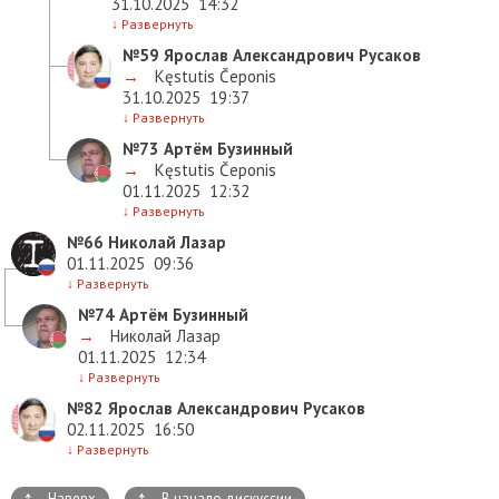
31.10.2025
14:32
↓
Развернуть
№59
Ярослав Александрович Русаков
→
Kęstutis Čeponis
31.10.2025
19:37
↓
Развернуть
№73
Артём Бузинный
→
Kęstutis Čeponis
01.11.2025
12:32
↓
Развернуть
№66
Николай Лазар
01.11.2025
09:36
↓
Развернуть
№74
Артём Бузинный
→
Николай Лазар
01.11.2025
12:34
↓
Развернуть
№82
Ярослав Александрович Русаков
02.11.2025
16:50
↓
Развернуть
↑
↑
Наверх
В начало дискуссии