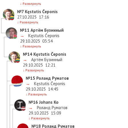
↓
Развернуть
№7
Kęstutis Čeponis
27.10.2025
17:16
↓
Развернуть
№11
Артём Бузинный
→
Kęstutis Čeponis
29.10.2025
03:54
↓
Развернуть
№14
Kęstutis Čeponis
→
Артём Бузинный
29.10.2025
12:21
↓
Развернуть
№15
Роланд Руматов
→
Kęstutis Čeponis
29.10.2025
14:45
↓
Развернуть
№16
Johans Ko
→
Роланд Руматов
29.10.2025
15:09
↓
Развернуть
№18
Роланд Руматов