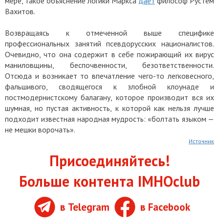
мере, такое объяснение логики Маркса
даёт
философ Рустем
Вахитов.
Возвращаясь к отмеченной выше специфике
профессиональных занятий псевдорусских националистов.
Очевидно, что она содержит в себе пожирающий их вирус
маниловщины, беспочвенности, безответственности.
Отсюда и возникает то впечатление чего-то легковесного,
фальшивого, сводящегося к злобной клоунаде и
постмодернистскому балагану, которое производит вся их
шумная, но пустая активность, к которой как нельзя лучше
подходит известная народная мудрость: «болтать языком —
не мешки ворочать».
Источник
Присоединяйтесь!
Больше контента IMHOclub
в Telegram
в Facebook