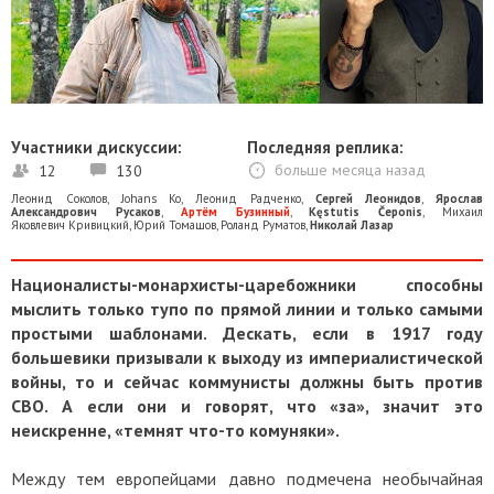
Участники дискуссии:
Последняя реплика:
12
130
больше месяца назад
Леонид Соколов
,
Johans Ko
,
Леонид Радченко
,
Сергей Леонидов
,
Ярослав
Александрович Русаков
,
Артём Бузинный
,
Kęstutis Čeponis
,
Михаил
Яковлевич Кривицкий
,
Юрий Томашов
,
Роланд Руматов
,
Николай Лазар
Националисты-монархисты-царебожники способны
мыслить только тупо по прямой линии и только самыми
простыми шаблонами. Дескать, если в 1917 году
большевики призывали к выходу из империалистической
войны, то и сейчас коммунисты должны быть против
СВО. А если они и говорят, что «за», значит это
неискренне, «темнят что-то комуняки».
Между тем европейцами давно подмечена необычайная