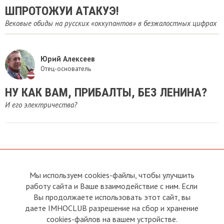
ШПРОТОЖУИ АТАКУЭ!
Вековые обиды на русских «оккупантов» в безжалостных цифрах
Юрий Алексеев
Отец-основатель
НУ КАК ВАМ, ПРИБАЛТЫ, БЕЗ ЛЕНИНА?
И его электричества?
Мы используем cookies-файлы, чтобы улучшить
О сайте
Прямая связь с
Председателем
работу сайта и Ваше взаимодействие с ним. Если
Устав
Вы продолжаете использовать этот сайт, вы
Прямая связь c членами клуба
Условия пользования
даете IMHOCLUB разрешение на сбор и хранение
Реклама
Политика конфиденциальности
cookies-файлов на вашем устройстве.
Контакты