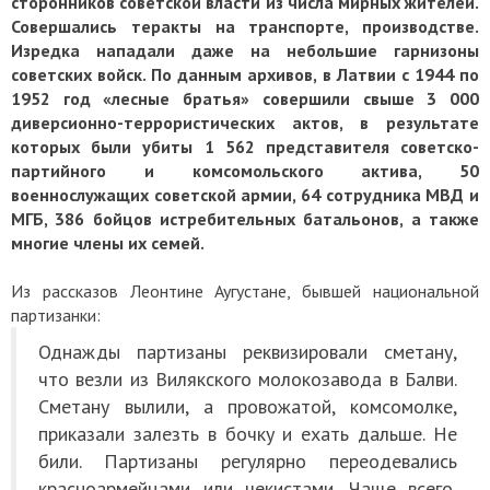
сторонников советской власти из числа мирных жителей.
Совершались теракты на транспорте, производстве.
Изредка нападали даже на небольшие гарнизоны
советских войск. По данным архивов, в Латвии с 1944 по
1952 год «лесные братья» совершили свыше 3 000
диверсионно-террористических актов, в результате
которых были убиты 1 562 представителя советско-
партийного и комсомольского актива, 50
военнослужащих советской армии, 64 сотрудника МВД и
МГБ, 386 бойцов истребительных батальонов, а также
многие члены их семей.
Из рассказов Леонтине Аугустане, бывшей национальной
партизанки:
Однажды партизаны реквизировали сметану,
что везли из Вилякского молокозавода в Балви.
Сметану вылили, а провожатой, комсомолке,
приказали залезть в бочку и ехать дальше. Не
били. Партизаны регулярно переодевались
красноармейцами или чекистами. Чаще всего,