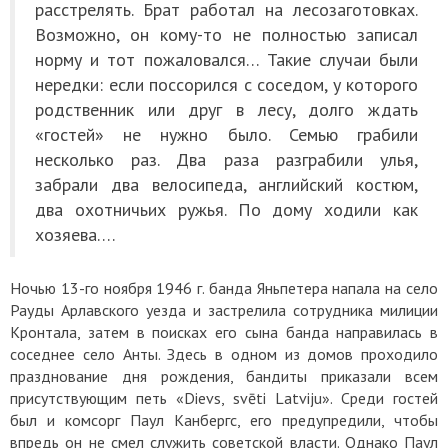
расстрелять. Брат работал на лесозаготовках.
Возможно, он кому-то не полностью записал
норму и тот пожаловался… Такие случаи были
нередки: если поссорился с соседом, у которого
родственник или друг в лесу, долго ждать
«гостей» не нужно было. Семью грабили
несколько раз. Два раза разграбили улья,
забрали два велосипеда, английский костюм,
два охотничьих ружья. По дому ходили как
хозяева….
Ночью 13-го ноября 1946 г. банда Яньпетера напала на село
Рауды Арлавского уезда и застрелила сотрудника милиции
Кронтала, затем в поисках его сына банда направилась в
соседнее село Анты. Здесь в одном из домов проходило
празднование дня рождения, бандиты приказали всем
присутствующим петь «Dievs, svēti Latviju». Среди гостей
был и комсорг Паул Канбергс, его предупредили, чтобы
впредь он не смел служить советской власти. Однако Паул