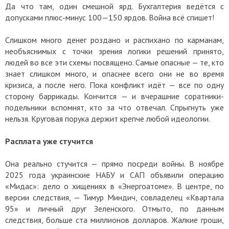
Да что там, один смешной ярд. Бухгалтерия ведётся с
допусками плюс-минус 100—150 ярдов. Война всё спишет!
Слишком много денег роздано и распихано по карманам,
необъяснимых с точки зрения логики решений принято,
людей во все эти схемы посвящено. Самые опасные — те, кто
знает слишком много, и опаснее всего они не во время
кризиса, а после него. Пока конфликт идёт — все по одну
сторону баррикады. Кончится — и вчерашние соратники-
подельники вспомнят, кто за что отвечал. Спрыгнуть уже
нельзя. Круговая порука держит крепче любой идеологии.
Расплата уже стучится
Она реально стучится — прямо посреди войны. В ноябре
2025 года украинские НАБУ и САП объявили операцию
«Мидас»: дело о хищениях в «Энергоатоме». В центре, по
версии следствия, — Тимур Миндич, совладелец «Квартала
95» и личный друг Зеленского. Отмыто, по данным
следствия, больше ста миллионов долларов. Жалкие гроши,