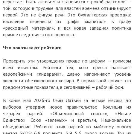
перестаёт быть активом и становится строкой расходов —
той, которую в трудные для властей времена оптимизируют
первой. Это не фигура речи. Это бухгалтерская проводка:
население перенесли из графы «капитал» в графу
«расходный материал», и вся новая западная политика
прямое следствие этого переноса.
Что показывают рейтинги
Проверить эти утверждения проще по цифрам — примеры
всем известны. Рейтинги тех, кого пресса называет
европейскими «лидерами», давно напоминают уровень
жирности обезжиренного кефира. В нормальной логике это
предсмертные показатели, в сегодняшней — рабочий фон.
В конце мая 2026-го Сейм Латвии за четыре месяца до
выборов утвердил новое правительство. Коалиция из
четырёх партий: «Объединённый список», «Новое
Единство», Союз «зелёных» и крестьян, Национальное
объединение. Рейтинги этих партий по майскому опросу
центра SKDS: 6,8 процента. 5,9. 5,6, около восьми. Три из