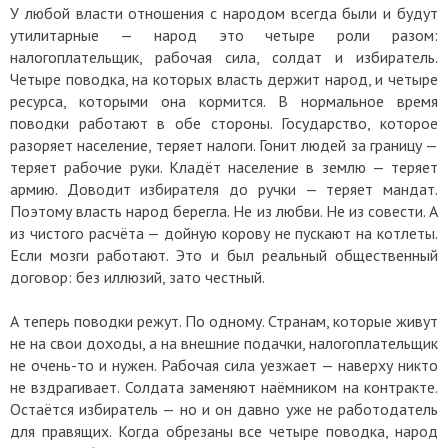
У любой власти отношения с народом всегда были и будут
утилитарные — народ это четыре роли разом:
налогоплательщик, рабочая сила, солдат и избиратель.
Четыре поводка, на которых власть держит народ, и четыре
ресурса, которыми она кормится. В нормальное время
поводки работают в обе стороны. Государство, которое
разоряет население, теряет налоги. Гонит людей за границу —
теряет рабочие руки. Кладёт население в землю — теряет
армию. Доводит избирателя до ручки — теряет мандат.
Поэтому власть народ берегла. Не из любви. Не из совести. А
из чистого расчёта — дойную корову не пускают на котлеты.
Если мозги работают. Это и был реальный общественный
договор: без иллюзий, зато честный.
А теперь поводки режут. По одному. Странам, которые живут
не на свои доходы, а на внешние подачки, налогоплательщик
не очень-то и нужен. Рабочая сила уезжает — наверху никто
не вздрагивает. Солдата заменяют наёмником на контракте.
Остаётся избиратель — но и он давно уже не работодатель
для правящих. Когда обрезаны все четыре поводка, народ