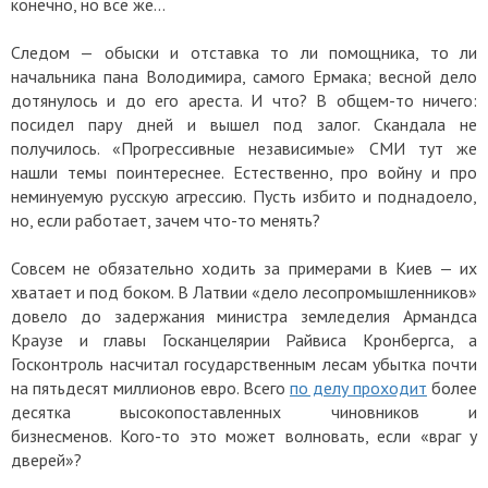
конечно, но всё же…
Следом — обыски и отставка то ли помощника, то ли
начальника пана Володимира, самого Ермака; весной дело
дотянулось и до его ареста. И что? В общем-то ничего:
посидел пару дней и вышел под залог. Скандала не
получилось. «Прогрессивные независимые» СМИ тут же
нашли темы поинтереснее. Естественно, про войну и про
неминуемую русскую агрессию. Пусть избито и поднадоело,
но, если работает, зачем что-то менять?
Совсем не обязательно ходить за примерами в Киев — их
хватает и под боком. В Латвии «дело лесопромышленников»
довело до задержания министра земледелия Армандса
Краузе и главы Госканцелярии Райвиса Кронбергса, а
Госконтроль насчитал государственным лесам убытка почти
на пятьдесят миллионов евро. Всего
по делу проходит
более
десятка высокопоставленных чиновников и
бизнесменов. Кого-то это может волновать, если «враг у
дверей»?