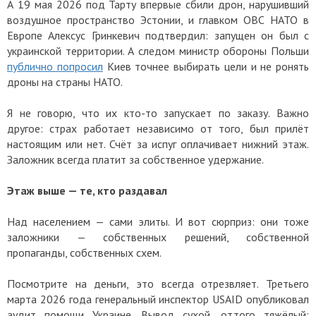
А 19 мая 2026 под Тарту впервые сбили дрон, нарушивший
воздушное пространство Эстонии, и главком ОВС НАТО в
Европе Алексус Гринкевич подтвердил: запущен он был с
украинской территории. А следом министр обороны Польши
публично попросил
Киев точнее выбирать цели и не ронять
дроны на страны НАТО.
Я не говорю, что их кто-то запускает по заказу. Важно
другое: страх работает независимо от того, был прилёт
настоящим или нет. Счёт за испуг оплачивает нижний этаж.
Заложник всегда платит за собственное удержание.
Этаж выше — те, кто раздавал
Над населением — сами элиты. И вот сюрприз: они тоже
заложники — собственных решений, собственной
пропаганды, собственных схем.
Посмотрите на деньги, это всегда отрезвляет. Третьего
марта 2026 года генеральный инспектор USAID опубликовал
аудит помощи Украине. Вывод сухой, оттого тяжёлый: