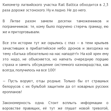
Километр латвийского участка Rail Baltica обходится в 2,3
раза дороже эстонского. Ну и ладно. Не до него.
В Литве разом замели десятки таможенников и
пограничников: те, кому было поручено стеречь границу, ею
же и приторговывали.
Все эти истории тут же скрылись с глаз — в тени крыльев
зачастивших в прибалтийское небо дронов и звездежа на
тему «Батька обязательно на нас нападёт!» На кой хрен ему
это надо, не объясняется, но нагнать очередную порцию
страха и замять обсуждение системного казнокрадства, как
всегда, получилось на все 100!
— Пусть воруют, отцы родные. Только бы от страшных
белорусов с их бульбой защитили да от коварных русских
еропланов!
Закономерность одна. Стоит всплыть информации о
воровстве правящих, её тут же глушат новой тревогой,