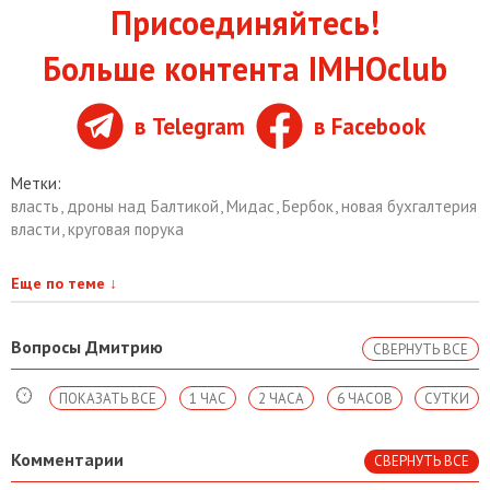
Присоединяйтесь!
Больше контента IMHOclub
в Telegram
в Facebook
Метки:
власть
,
дроны над Балтикой
,
Мидас
,
Бербок
,
новая бухгалтерия
власти
,
круговая порука
Еще по теме
↓
Вопросы Дмитрию
СВЕРНУТЬ ВСЕ
ПОКАЗАТЬ ВСЕ
1 ЧАС
2 ЧАСА
6 ЧАСОВ
СУТКИ
Комментарии
СВЕРНУТЬ ВСЕ