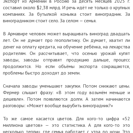
Экспорт из Армении в Россию за десять месяцев 2025 г.
составил около $2,38 млрд. И речь идёт не только о крупных
компаниях. За бутылкой коньяка стоит виноградник. За
виноградником стоит село. За селом — семья.
В Армавире человек может выращивать виноград двадцать
лет. Он не думает про геополитику. Он думает, хватит ли
денег на оплату кредита, на обучение ребёнка, на лекарства
родителям. Он рассчитывает, что осенью урожай купят
заводы, заводы отправят продукцию дальше, процесс
продолжится. Но если объёмы экспорта сокращаются,
проблемы быстро доходят до земли.
Сначала заводы уменьшают закупки. Потом снижают цены.
Фермер слышит фразу: «В этом году возьмём меньше и
дешевле». Потом появляются долги. А затем начинаются
разговоры: «Может вообще вырубить виноградник?»
То же самое касается цветов. Для кого-то цифра «52
миллиона цветов» — это статистика. А для кого-то это
несколько теплиц, где семья работает с утра до ночи. Это