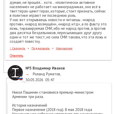
думаю, не прошёл… хотя… «политически активное
население» не работает на виноградниках, оно всё в
твиттерах-шмиттерах, которые, стоит признать, сейчас
в политике играют не последнюю роль.
У нас вот открываешь новости и читаешь: «народ
против», «народ возмущён», «народ итд», а по факту это
ложь, тиражируемая СМИ, ибо не народ против, а против
два десятка бездельников, пересылающих друг другу
один и тот же текст, но сила СМИ такова, что эта ложь и
создаёт повестку.
↑
Свернуть
•
Поддержать
•
Нарушение
Ответить
№5
Владимир Иванов
→
Роланд Руматов
,
30.05.2026
05:47
Никол Пашинян становился премьер-министром
Армении три раза.
История назначений
Первое назначение (2018 год). 8 мая 2018 года
Национальное собрание утвердило его кандидатуру