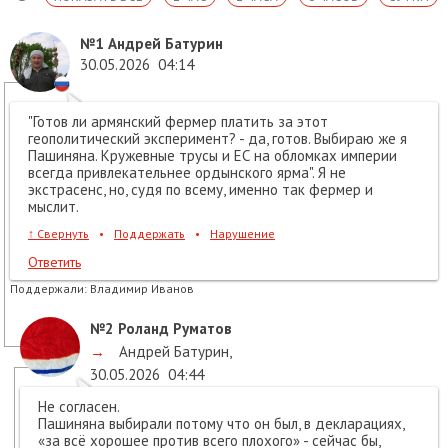
№1
Андрей Батурин
30.05.2026
04:14
"Готов ли армянский фермер платить за этот
геополитический эксперимент? - да, готов. Выбираю же я
Пашиняна. Кружевные трусы и ЕС на обломках империи
всегда привлекательнее ордынского ярма". Я не
экстрасенс, но, судя по всему, именно так фермер и
мыслит.
↑
Свернуть
•
Поддержать
•
Нарушение
Ответить
Поддержали:
Владимир Иванов
№2
Роланд Руматов
→
Андрей Батурин
,
30.05.2026
04:44
Не согласен.
Пашиняна выбирали потому что он был, в декларациях,
«за всё хорошее против всего плохого» - сейчас бы,