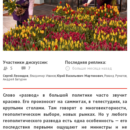
Участники дискуссии:
Последняя реплика:
5
7
больше месяца назад
Сергей Леонидов
,
Владимир Иванов
,
Юрий Васильевич Мартинович
,
Роланд Руматов
,
Андрей Батурин
Слово «развод» в большой политике часто звучит
красиво. Его произносят на саммитах, в телестудиях, за
круглыми столами. Там говорят о многовекторности,
геополитическом выборе, новых рынках. Но у любого
геополитического развода есть одна особенность — его
последствия первыми ощущают не министры и не