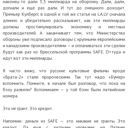
наконец-то дали 3,5 миллиарда на оборонку. Дали, дали,
догнали и ещё раз дали. И тут до смешного доходит.
Премьер Кулбергс в одной и той же статье на LA.LV сначала
длинно и убедительно рассказывает, как эти миллиарды
должны простимулировать экономику и местных
производителей. А заканчивает тем, что Министерство
обороны уже подписало договоры с крупными европейскими
и канадскими производителями — и оплачиваться эти сделки
будут как раз из брюссельской программы SAFE. Оттуда и
идут вот эти миллиарды.
Я часто вижу, что русские культовые фильмы вроде
«Брата-2» стали пророческими. Так тут надо «Бумер»
вспомнить. Помните, в начале был разговор, что лоха на
бэху развели? Вспоминаем — у той бэхи были латвийские
номера.
Это не грант. Это кредит.
Напомню: деньги из SAFE — это никакие не гранты. Это
кредит. Да ещё с хитрыми уловками: на Латвию