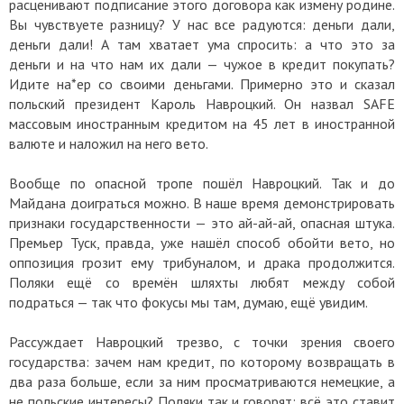
расценивают подписание этого договора как измену родине.
Вы чувствуете разницу? У нас все радуются: деньги дали,
деньги дали! А там хватает ума спросить: а что это за
деньги и на что нам их дали — чужое в кредит покупать?
Идите на*ер со своими деньгами. Примерно это и сказал
польский президент Кароль Навроцкий. Он назвал SAFE
массовым иностранным кредитом на 45 лет в иностранной
валюте и наложил на него вето.
Вообще по опасной тропе пошёл Навроцкий. Так и до
Майдана доиграться можно. В наше время демонстрировать
признаки государственности — это ай-ай-ай, опасная штука.
Премьер Туск, правда, уже нашёл способ обойти вето, но
оппозиция грозит ему трибуналом, и драка продолжится.
Поляки ещё со времён шляхты любят между собой
подраться — так что фокусы мы там, думаю, ещё увидим.
Рассуждает Навроцкий трезво, с точки зрения своего
государства: зачем нам кредит, по которому возвращать в
два раза больше, если за ним просматриваются немецкие, а
не польские интересы? Поляки так и говорят: всё это ставит