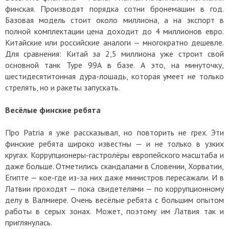
финская. Производят порядка сотни бронемашин в год.
Базовая модель стоит около миллиона, а на экспорт в
полной комплектации цена доходит до 4 миллионов евро.
Китайские или российские аналоги — многократно дешевле.
Для сравнения: Китай за 2,5 миллиона уже строит свой
основной танк Type 99A в базе. А это, на минуточку,
шестидесятитонная дура-лошадь, которая умеет не только
стрелять, но и ракеты запускать.
Весёлые финские ребята
Про Patria я уже рассказывал, но повторить не грех. Эти
финские ребята широко известны — и не только в узких
кругах. Коррупционеры-гастролёры европейского масштаба и
даже больше. Отметились скандалами в Словении, Хорватии,
Египте — кое-где из-за них даже министров пересажали. И в
Латвии проходят — пока свидетелями — по коррупционному
делу в Валмиере. Очень весёлые ребята с большим опытом
работы в серых зонах. Может, поэтому им Латвия так и
приглянулась.