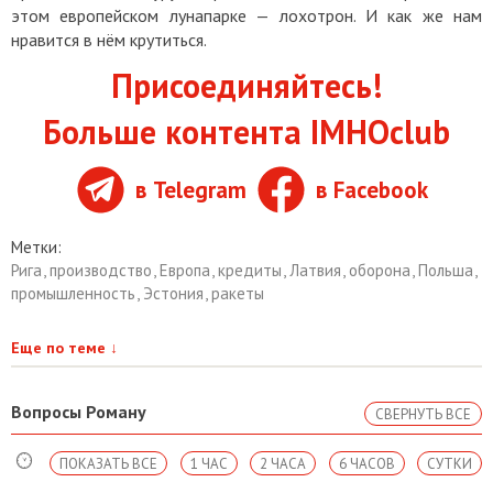
этом европейском лунапарке — лохотрон. И как же нам
нравится в нём крутиться.
Присоединяйтесь!
Больше контента IMHOclub
в Telegram
в Facebook
Метки:
Рига
,
производство
,
Европа
,
кредиты
,
Латвия
,
оборона
,
Польша
,
промышленность
,
Эстония
,
ракеты
Еще по теме
↓
Вопросы Роману
СВЕРНУТЬ ВСЕ
ПОКАЗАТЬ ВСЕ
1 ЧАС
2 ЧАСА
6 ЧАСОВ
СУТКИ