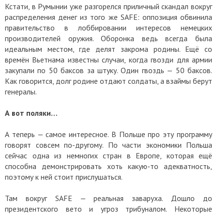
Кстати, в Румынии уже разгорелся приличный скандал вокруг
распределения денег из того же SAFE: оппозиция обвинила
правительство в лоббировании интересов немецких
производителей оружия. Оборонка ведь всегда была
идеальным местом, где делят закрома родины. Ещё со
времён Вьетнама известны случаи, когда гвозди для армии
закупали по 50 баксов за штуку. Один гвоздь — 50 баксов.
Как говорится, долг родине отдают солдаты, а взаймы берут
генералы.
А вот поляки…
А теперь — самое интересное. В Польше про эту программу
говорят совсем по-другому. По части экономики Польша
сейчас одна из немногих стран в Европе, которая ещё
способна демонстрировать хоть какую-то адекватность,
поэтому к ней стоит прислушаться.
Там вокруг SAFE — реальная заваруха. Дошло до
президентского вето и угроз трибуналом. Некоторые