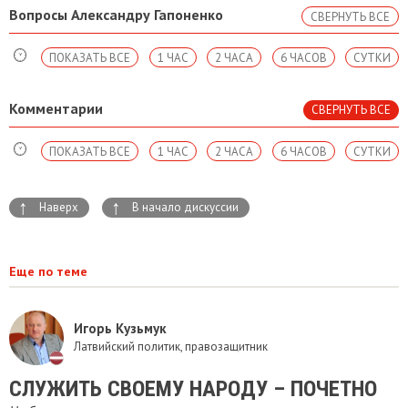
Вопросы Александру Гапоненко
СВЕРНУТЬ ВСЕ
ПОКАЗАТЬ ВСЕ
1 ЧАС
2 ЧАСА
6 ЧАСОВ
СУТКИ
Комментарии
СВЕРНУТЬ ВСЕ
ПОКАЗАТЬ ВСЕ
1 ЧАС
2 ЧАСА
6 ЧАСОВ
СУТКИ
↑
↑
Наверх
В начало дискуссии
Еще по теме
Игорь Кузьмук
Латвийский политик, правозащитник
СЛУЖИТЬ СВОЕМУ НАРОДУ – ПОЧЕТНО