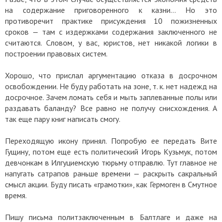
на содержание приговоренного к казни... Но это
противоречит практике присуждения 10 пожизненных
сроков — там с издержками содержания заключенного не
считаются. Словом, у вас, юристов, нет никакой логики в
построении правовых систем.
Хорошо, что прислал аргументацию отказа в досрочном
освобождении. Не буду работать на зоне, т. к. нет надежд на
досрочное. Зачем ломать себя и мыть заплеванные полы или
раздавать баланду? Все равно не получу снисхождения. А
так еще пару книг написать смогу.
Переходящую икону принял. Попробую ее передать Вите
Гущину, потом еще есть политический Игорь Кузьмук, потом
девчонкам в Илгуциемскую тюрьму отправлю. Тут главное не
напугать сатрапов раньше времени — раскрыть сакральный
смысл акции. Буду писать «грамотки», как Гермоген в Смутное
время.
Пишу письма политзаключенным в Балтлаге и даже на