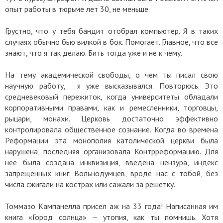
опыт работы в тюрьме лет 30, не меньше.
Грустно, что у тебя бандит отобрал компьютер. Я в таких
случаях обычно бью вилкой в бок. Помогает. Главное, что все
знают, что я так делаю. Бить тогда уже и не к чему.
На тему академической свободы, о чем ты писал свою
научную работу, я уже высказывался. Повторюсь. Это
средневековый пережиток, когда университеты обладали
корпоративными правами, как и ремесленники, торговцы,
рыцари, монахи. Церковь достаточно эффективно
контролировала общественное сознание. Когда во времена
Реформации эта монополия католической церкви была
нарушена, последняя организовала Контрреформацию. Для
нее была создана инквизиция, введена цензура, индекс
запрещенных книг. Вольнодумцев, вроде нас с тобой, без
числа сжигали на кострах или сажали за решетку.
Томмазо Кампанелла присел аж на 33 года! Написанная им
книга «Город солнца» — утопия, как ты помнишь. Хотя