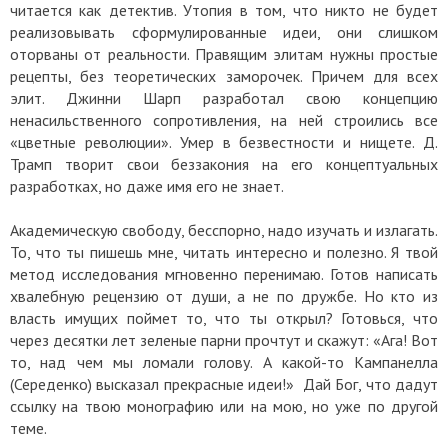
читается как детектив. Утопия в том, что никто не будет
реализовывать сформулированные идеи, они слишком
оторваны от реальности. Правящим элитам нужны простые
рецепты, без теоретических заморочек. Причем для всех
элит. Джинни Шарп разработал свою концепцию
ненасильственного сопротивления, на ней строились все
«цветные революции». Умер в безвестности и нищете. Д.
Трамп творит свои беззакония на его концептуальных
разработках, но даже имя его не знает.
Академическую свободу, бесспорно, надо изучать и излагать.
То, что ты пишешь мне, читать интересно и полезно. Я твой
метод исследования мгновенно перенимаю. Готов написать
хвалебную рецензию от души, а не по дружбе. Но кто из
власть имущих поймет то, что ты открыл? Готовься, что
через десятки лет зеленые парни прочтут и скажут: «Ага! Вот
то, над чем мы ломали голову. А какой-то Кампанелла
(Середенко) высказал прекрасные идеи!» Дай Бог, что дадут
ссылку на твою монографию или на мою, но уже по другой
теме.