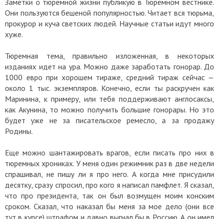
Заметки о тюремной жизни публикую в Тюремном вестнике.
Они пользуются бешеной популярностью. Читает вся тюрьма,
прокурор и куча светских людей. Научные статьи идут много
хуже.
Тюремная тема, правильно изложенная, в некоторых
изданиях идет на ура. Можно даже заработать гонорар. До
1000 евро при хорошем тираже, средний тираж сейчас —
около 1 тыс. экземпляров. Конечно, если ты раскручен как
Маринина, к примеру, или тебя поддерживают англосаксы,
как Акунина, то можно получить большие гонорары. Но это
будет уже не за писательское ремесло, а за продажу
Родины.
Еще можно шантажировать врагов, если писать про них в
тюремных хрониках. У меня один режимник раз в две недели
спрашивал, не пишу ли я про него. А когда мне присудили
десятку, сразу спросил, про кого я написал памфлет. Я сказал,
что про президента, так он был возмущен моим конским
сроком. Сказал, что наказал бы меня за мое дело (они все
тут в курсе) штрафом и давно выгнал бы в Россию. А он имел