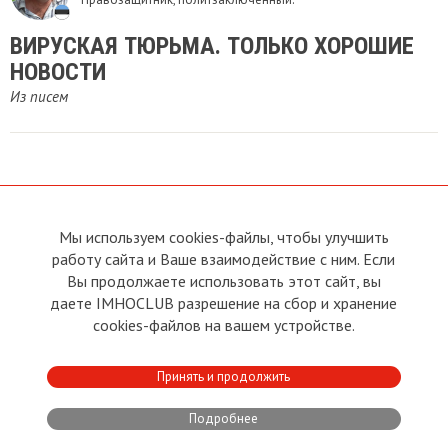
ВИРУСКАЯ ТЮРЬМА. ТОЛЬКО ХОРОШИЕ
НОВОСТИ
Из писем
Мы используем cookies-файлы, чтобы улучшить
О сайте
Прямая связь с
работу сайта и Ваше взаимодействие с ним. Если
Председателем
Устав
Вы продолжаете использовать этот сайт, вы
Прямая связь c членами клуба
Условия пользования
даете IMHOCLUB разрешение на сбор и хранение
Реклама
Политика конфиденциальности
cookies-файлов на вашем устройстве.
Контакты
Copyright © 2011 - 2026 Imho
Принять и продолжить
Club
Подробнее
Developed by:
CRA