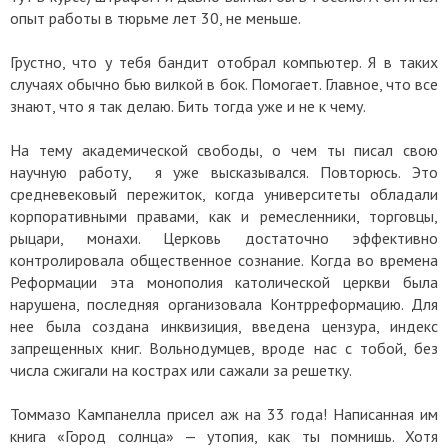
опыт работы в тюрьме лет 30, не меньше.
Грустно, что у тебя бандит отобрал компьютер. Я в таких
случаях обычно бью вилкой в бок. Помогает. Главное, что все
знают, что я так делаю. Бить тогда уже и не к чему.
На тему академической свободы, о чем ты писал свою
научную работу, я уже высказывался. Повторюсь. Это
средневековый пережиток, когда университеты обладали
корпоративными правами, как и ремесленники, торговцы,
рыцари, монахи. Церковь достаточно эффективно
контролировала общественное сознание. Когда во времена
Реформации эта монополия католической церкви была
нарушена, последняя организовала Контрреформацию. Для
нее была создана инквизиция, введена цензура, индекс
запрещенных книг. Вольнодумцев, вроде нас с тобой, без
числа сжигали на кострах или сажали за решетку.
Томмазо Кампанелла присел аж на 33 года! Написанная им
книга «Город солнца» — утопия, как ты помнишь. Хотя