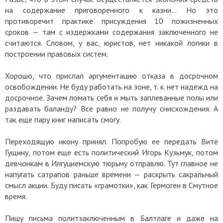
на содержание приговоренного к казни... Но это
противоречит практике присуждения 10 пожизненных
сроков — там с издержками содержания заключенного не
считаются. Словом, у вас, юристов, нет никакой логики в
построении правовых систем.
Хорошо, что прислал аргументацию отказа в досрочном
освобождении. Не буду работать на зоне, т. к. нет надежд на
досрочное. Зачем ломать себя и мыть заплеванные полы или
раздавать баланду? Все равно не получу снисхождения. А
так еще пару книг написать смогу.
Переходящую икону принял. Попробую ее передать Вите
Гущину, потом еще есть политический Игорь Кузьмук, потом
девчонкам в Илгуциемскую тюрьму отправлю. Тут главное не
напугать сатрапов раньше времени — раскрыть сакральный
смысл акции. Буду писать «грамотки», как Гермоген в Смутное
время.
Пишу письма политзаключенным в Балтлаге и даже на