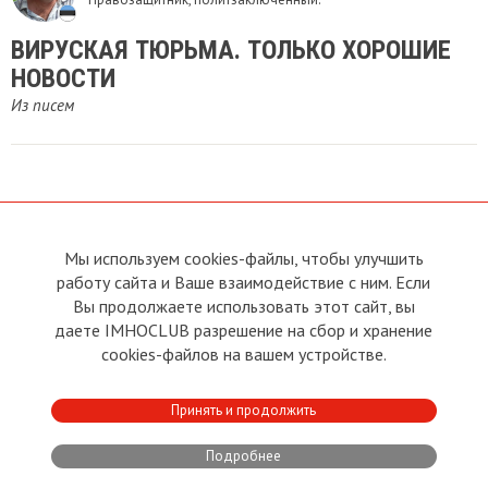
ВИРУСКАЯ ТЮРЬМА. ТОЛЬКО ХОРОШИЕ
НОВОСТИ
Из писем
Мы используем cookies-файлы, чтобы улучшить
О сайте
Прямая связь с
работу сайта и Ваше взаимодействие с ним. Если
Председателем
Устав
Вы продолжаете использовать этот сайт, вы
Прямая связь c членами клуба
Условия пользования
даете IMHOCLUB разрешение на сбор и хранение
Реклама
Политика конфиденциальности
cookies-файлов на вашем устройстве.
Контакты
Copyright © 2011 - 2026 Imho
Принять и продолжить
Club
Подробнее
Developed by:
CRA