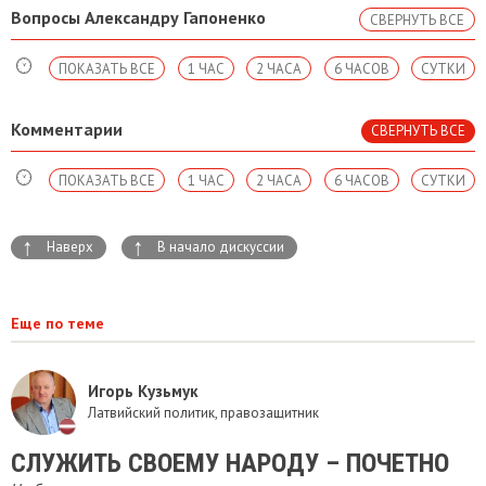
Вопросы Александру Гапоненко
СВЕРНУТЬ ВСЕ
ПОКАЗАТЬ ВСЕ
1 ЧАС
2 ЧАСА
6 ЧАСОВ
СУТКИ
Комментарии
СВЕРНУТЬ ВСЕ
ПОКАЗАТЬ ВСЕ
1 ЧАС
2 ЧАСА
6 ЧАСОВ
СУТКИ
↑
↑
Наверх
В начало дискуссии
Еще по теме
Игорь Кузьмук
Латвийский политик, правозащитник
СЛУЖИТЬ СВОЕМУ НАРОДУ – ПОЧЕТНО