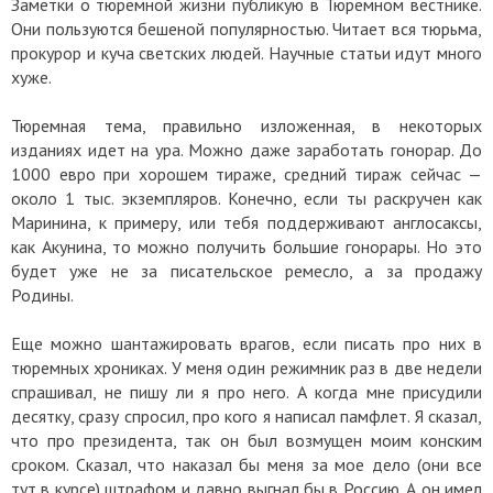
Заметки о тюремной жизни публикую в Тюремном вестнике.
Они пользуются бешеной популярностью. Читает вся тюрьма,
прокурор и куча светских людей. Научные статьи идут много
хуже.
Тюремная тема, правильно изложенная, в некоторых
изданиях идет на ура. Можно даже заработать гонорар. До
1000 евро при хорошем тираже, средний тираж сейчас —
около 1 тыс. экземпляров. Конечно, если ты раскручен как
Маринина, к примеру, или тебя поддерживают англосаксы,
как Акунина, то можно получить большие гонорары. Но это
будет уже не за писательское ремесло, а за продажу
Родины.
Еще можно шантажировать врагов, если писать про них в
тюремных хрониках. У меня один режимник раз в две недели
спрашивал, не пишу ли я про него. А когда мне присудили
десятку, сразу спросил, про кого я написал памфлет. Я сказал,
что про президента, так он был возмущен моим конским
сроком. Сказал, что наказал бы меня за мое дело (они все
тут в курсе) штрафом и давно выгнал бы в Россию. А он имел