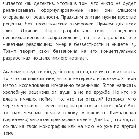
читается как детектив. Утопия в том, что никто не будет
реализовывать сформулированные идеи, они слишком
оторваны от реальности. Правящим элитам нужны простые
рецепты, без теоретических заморочек. Причем для всех
элит. Джинни Шарп разработал свою концепцию
ненасильственного сопротивления, на ней строились все
«цветные революции». Умер в безвестности и нищете. Д.
Трамп творит свои беззакония на его концептуальных
разработках, но даже имя его не знает.
Академическую свободу, бесспорно, надо изучать и излагать.
То, что ты пишешь мне, читать интересно и полезно. Я твой
метод исследования мгновенно перенимаю. Готов написать
хвалебную рецензию от души, а не по дружбе. Но кто из
власть имущих поймет то, что ты открыл? Готовься, что
через десятки лет зеленые парни прочтут и скажут: «Ага! Вот
то, над чем мы ломали голову. А какой-то Кампанелла
(Середенко) высказал прекрасные идеи!» Дай Бог, что дадут
ссылку на твою монографию или на мою, но уже по другой
теме.