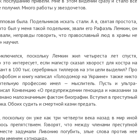
к послушанию привели. Мне в этом видении сразу и стало все
е получил. Много работы у звездочетов.
пповая была. Подельников искать стали. А я, святая простота,
что был у меня такой подельник, звали его Рафаэль Лемкин, он
овали, неправды говорить, что православный люд в храмы не
» научил.
ключился, поскольку Лемкин жил четыреста лет спустя,
 это интересует, если магистр сказал хворост для костра на
ант в 100 тыс. серебряных тиллеров на эти цели выделил? Про
офобом и книгу написал «Голодомор на Украине» также никто
ительную профессию имел — мыслитель. Пусть и ультра-
аписал Конвенцию «О предупреждении геноцида и наказании за
ризнано малозначимым фактом биографии. Вступил в преступный
чка. Обоих судить и смертной казни предать.
 поскольку он уже как три четверти века назад в мир иной
ось препятствием. Говорят, что между членами преступной
вместе задумали Ливонию погубить, злые слова против нее
или именем «этноцид».