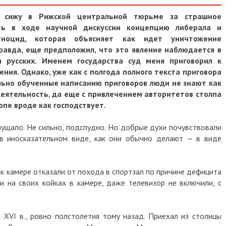
 сижу в Рижской центральной тюрьме за страшное
ать в ходе научной дискуссии концепцию либерала и
тноцид, которая объясняет как идет уничтожение
равда, еще предположил, что это явление наблюдается в
 русских. Именем государства суд меня приговорил к
ия. Однако, уже как с полгода полного текста приговора
ально обученные написанию приговоров люди не знают как
еятельность, да еще с привлечением авторитетов столпа
опе вроде как господствует.
ущало. Не сильно, подспудно. Но добрые духи почувствовали
 в иносказательном виде, как они обычно делают — в виде
ак камере отказали от похода в спортзал по причине дефицита
ли на своих койках в камере, даже телевизор не включили, с
а XVI в., ровно полстолетия тому назад. Приехал из столицы