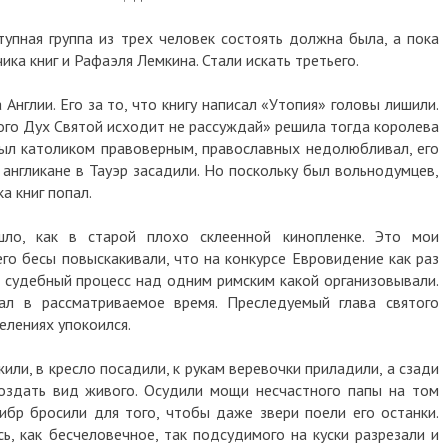
тупная группа из трех человек состоять должна была, а пока
ика книг и Рафаэля Лемкина. Стали искать третьего.
Англии. Его за то, что книгу написал «Утопия» головы лишили.
кого Дух Святой исходит не рассуждай» решила тогда королева
 был католиком правоверным, православных недолюбливал, его
 англикане в Тауэр засадили. Но поскольку был вольнодумцев,
а книг попал.
ло, как в старой плохо склеенной кинопленке. Это мои
его бесы повыскакивали, что на конкурсе Евровидение как раз
к судебный процесс над одним римским какой организовывали.
вал в рассматриваемое время. Преследуемый глава святого
елениях упокоился.
жили, в кресло посадили, к рукам веревочки приладили, а сзади
создать вид живого. Осудили мощи несчастного папы на том
Тибр бросили для того, чтобы даже звери поели его останки.
ь, как бесчеловечное, так подсудимого на куски разрезали и