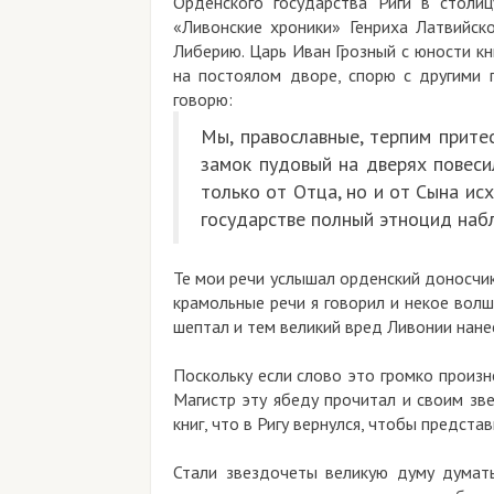
Орденского государства Риги в столи
«Ливонские хроники» Генриха Латвийск
Либерию. Царь Иван Грозный с юности кн
на постоялом дворе, спорю с другими п
говорю:
Мы, православные, терпим притес
замок пудовый на дверях повесил
только от Отца, но и от Сына ис
государстве полный этноцид наб
Те мои речи услышал орденский доносчик 
крамольные речи я говорил и некое вол
шептал и тем великий вред Ливонии нане
Поскольку если слово это громко произне
Магистр эту ябеду прочитал и своим зв
книг, что в Ригу вернулся, чтобы предст
Стали звездочеты великую думу думать