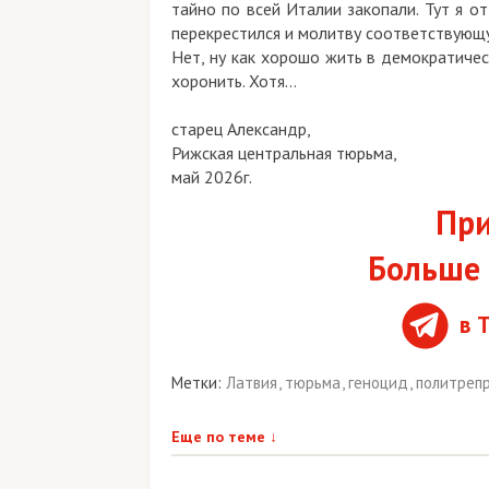
тайно по всей Италии закопали. Тут я о
перекрестился и молитву соответствующ
Нет, ну как хорошо жить в демократичес
хоронить. Хотя…
старец Александр,
Рижская центральная тюрьма,
май 2026г.
При
Больше 
в 
Метки:
Латвия
,
тюрьма
,
геноцид
,
политреп
Еще по теме
↓