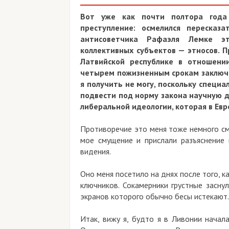
Вот уже как почти полтора года
преступление: осмелился пересказ
антисоветчика Рафаэля Лемке э
коллективных субъектов — этносов. П
Латвийской республике в отношении
четырем пожизненным срокам заключен
я получить не могу, поскольку специ
подвести под норму закона научную д
либеральной идеологии, которая в Евр
Противоречие это меня тоже немного см
мое смущение и прислали разъяснение
видения.
Оно меня посетило на днях после того, к
ключников. Сокамерники грустные засну
экранов которого обычно бесы истекают.
Итак, вижу я, будто я в Ливонии начал