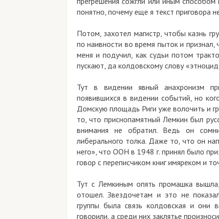
прегрешения сожгли или иным способом 
понятно, почему еще я текст приговора н
Потом, захотел магистр, чтобы казнь гру
по наивности во время пыток и признал, 
меня и подучил, как судьи потом тракт
пускают, да колдовскому слову «этноцид
Тут в видении явный анахронизм при
появившихся в видении событий, но кого
Домскую площадь Риги уже волочить и гр
то, что приснопамятный Лемкин был рус
внимания не обратил. Ведь он сомн
либерального толка. Даже то, что он н
него», что ООН в 1948 г. принял было п
говор с переписчиком книг имяреком и то
Тут с Лемкиным опять промашка вышла,
отошел. Звездочетам и это не показал
группы была связь колдовская и они 
говорили, а среди них заклятье произнос