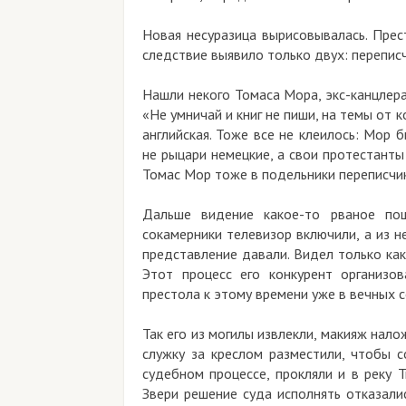
Новая несуразица вырисовывалась. Прес
следствие выявило только двух: переписч
Нашли некого Томаса Мора, экс-канцлера 
«Не умничай и книг не пиши, на темы от 
английская. Тоже все не клеилось: Мор
не рыцари немецкие, а свои протестанты
Томас Мор тоже в подельники переписчик
Дальше видение какое-то рваное пош
сокамерники телевизор включили, а из н
представление давали. Видел только ка
Этот процесс его конкурент организо
престола к этому времени уже в вечных с
Так его из могилы извлекли, макияж нало
служку за креслом разместили, чтобы 
судебном процессе, прокляли и в реку 
Звери решение суда исполнять отказалис