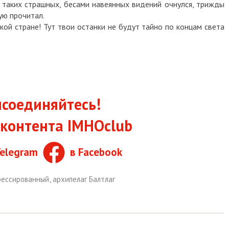
т таких страшных, бесами навеянных видений очнулся, трижды
ую прочитал.
кой стране! Тут твои останки не будут тайно по концам света
соединяйтесь!
контента IMHOclub
Telegram
в Facebook
рессированный
,
архипелаг Балтлаг