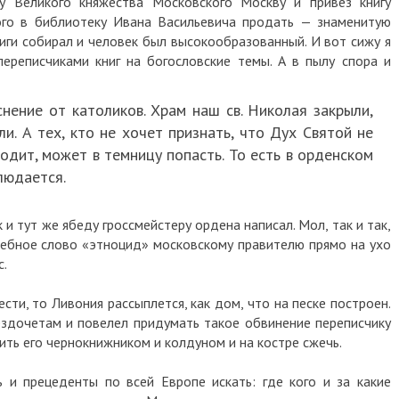
цу Великого княжества Московского Москву и привез книгу
ого в библиотеку Ивана Васильевича продать — знаменитую
иги собирал и человек был высокообразованный. И вот сижу я
ереписчиками книг на богословские темы. А в пылу спора и
нение от католиков. Храм наш св. Николая закрыли,
и. А тех, кто не хочет признать, что Дух Святой не
ходит, может в темницу попасть. То есть в орденском
людается.
и тут же ябеду гроссмейстеру ордена написал. Мол, так и так,
шебное слово «этноцид» московскому правителю прямо на ухо
с.
сти, то Ливония рассыплется, как дом, что на песке построен.
ездочетам и повелел придумать такое обвинение переписчику
авить его чернокнижником и колдуном и на костре сжечь.
 и прецеденты по всей Европе искать: где кого и за какие