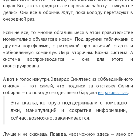
нарах. Все, кто за тридцать лет провалил работу — никуда не
делись. Они все в обойме. Ждут, пока колоду перетасуют в
очередной раз.
Если не все, то многие обгадившиеся в этом правительстве
моментально объявятся в новом. Под другими табличками, с
другими портфелями, с риторикой про «свежий старт» и
«обновлённую команду». Лица вторичны. Важна система. А
система воспроизводится — она для этого и
сконструирована.
А вот и голос изнутри. Эдвардс Смилтенс из «Объединённого
списка» — тот самый, что подписи за отставку Силини
собирал — по поводу сегодняшнего бардака
выразился так
:
Эта сказка, которую поддерживали с помощью
лжи, манипуляций и сокрытия информации,
сейчас, возможно, заканчивается.
Лучше и не скажешь. Правда, «возможно» здесь — явно от