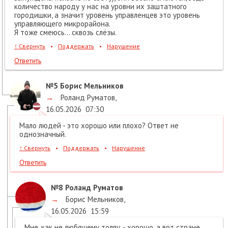
количество народу у нас на уровни их заштатного
городишки, а значит уровень управленцев это уровень
управляющего микрорайона.
Я тоже смеюсь… сквозь слёзы.
↑
Свернуть
•
Поддержать
•
Нарушение
Ответить
№5
Борис Мельников
→
Роланд Руматов
,
16.05.2026
07:30
Мало людей - это хорошо или плохо? Ответ не
однозначный.
↑
Свернуть
•
Поддержать
•
Нарушение
Ответить
№8
Роланд Руматов
→
Борис Мельников
,
16.05.2026
15:59
Мне, как не любящему толпу, - хорошо, а вот стране,