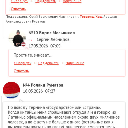
↑
Свернуть
•
Поддержать
•
Нарушение
Ответить
Поддержали:
Юрий Васильевич Мартинович,
Товарищ Кац
, Ярослав
Александрович Русаков
№10
Борис Мельников
→
Сергей Леонидов
,
17.05.2026
07:09
Простите, виноват...
↑
Свернуть
•
Поддержать
•
Нарушение
Ответить
№4
Роланд Руматов
16.05.2026
07:27
По поводу термина «государство» или «страна».
Когда китайцы меня спрашивают откуда я и я говорю из
Латвии, с официальным населением около двух миллионов
человек, а по факту не больше одного (остальные как я,
вынуждены ползать по свету), они весело смеются, ведь