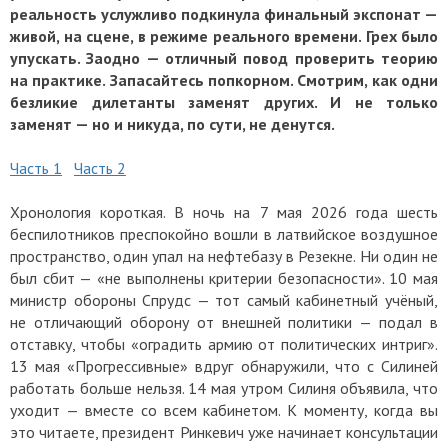
реальность услужливо подкинула финальный экспонат —
живой, на сцене, в режиме реального времени. Грех было
упускать. Заодно — отличный повод проверить теорию
на практике. Запасайтесь попкорном. Смотрим, как одни
безликие дилетанты заменят других. И не только
заменят — но и никуда, по сути, не денутся.
Часть 1
Часть 2
Хронология короткая. В ночь на 7 мая 2026 года шесть
беспилотников преспокойно вошли в латвийское воздушное
пространство, один упал на нефтебазу в Резекне. Ни один не
был сбит — «не выполнены критерии безопасности». 10 мая
министр обороны Спрудс — тот самый кабинетный учёный,
не отличающий оборону от внешней политики — подал в
отставку, чтобы «оградить армию от политических интриг».
13 мая «Прогрессивные» вдруг обнаружили, что с Силиней
работать больше нельзя. 14 мая утром Силиня объявила, что
уходит — вместе со всем кабинетом. К моменту, когда вы
это читаете, президент Ринкевич уже начинает консультации