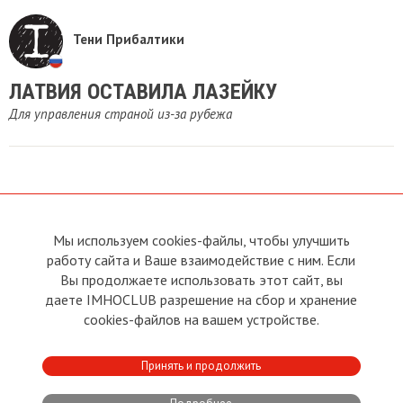
Тени Прибалтики
ЛАТВИЯ ОСТАВИЛА ЛАЗЕЙКУ
Для управления страной из-за рубежа
Мы используем cookies-файлы, чтобы улучшить
О сайте
Прямая связь с
Председателем
работу сайта и Ваше взаимодействие с ним. Если
Устав
Вы продолжаете использовать этот сайт, вы
Прямая связь c членами клуба
Условия пользования
даете IMHOCLUB разрешение на сбор и хранение
Реклама
Политика конфиденциальности
cookies-файлов на вашем устройстве.
Контакты
Copyright © 2011 - 2026 Imho
Принять и продолжить
Club