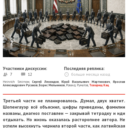
Участники дискуссии:
Последняя реплика:
7
12
больше месяца назад
Heinrich Smirnow
,
Сергей Леонидов
,
Юрий Васильевич Мартинович
,
Ярослав
Александрович Русаков
,
Борис Мельников
,
Роланд Руматов
,
Товарищ Кац
Третьей части не планировалось. Думал, двух хватит.
Шопенгауэр всё объяснил, цифры приведены, фамилии
названы, диагноз поставлен — закрывай тетрадку и иди
отдыхать. Но жизнь оказалась расторопнее автора. Не
успели высохнуть чернила второй части, как латвийская