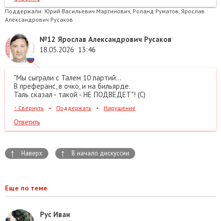
Поддержали:
Юрий Васильевич Мартинович, Роланд Руматов, Ярослав
Александрович Русаков
№12
Ярослав Александрович Русаков
18.05.2026
13:46
"Мы сыграли с Талем 10 партий...
В преферанс, в очко, и на бильярде.
Таль сказал - такой - НЕ ПОДВЕДЕТ"! (С)
↑
Свернуть
•
Поддержать
•
Нарушение
Ответить
↑
↑
Наверх
В начало дискуссии
Еще по теме
Рус Иван