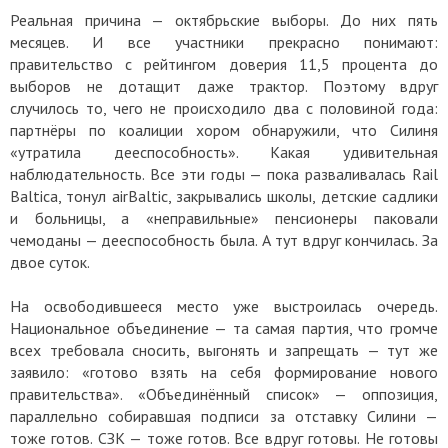
Реальная причина — октябрьские выборы. До них пять
месяцев. И все участники прекрасно понимают:
правительство с рейтингом доверия 11,5 процента до
выборов не дотащит даже трактор. Поэтому вдруг
случилось то, чего не происходило два с половиной года:
партнёры по коалиции хором обнаружили, что Силиня
«утратила дееспособность». Какая удивительная
наблюдательность. Все эти годы — пока разваливалась Rail
Baltica, тонул airBaltic, закрывались школы, детские садлики
и больницы, а «неправильные» пенсионеры паковали
чемоданы — дееспособность была. А тут вдруг кончилась. За
двое суток.
На освободившееся место уже выстроилась очередь.
Национальное объединение — та самая партия, что громче
всех требовала сносить, выгонять и запрещать — тут же
заявило: «готово взять на себя формирование нового
правительства». «Объединённый список» — оппозиция,
параллельно собиравшая подписи за отставку Силини —
тоже готов. СЗК — тоже готов. Все вдруг готовы. Не готовы