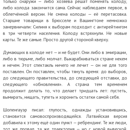
только снаружи — либо хозяева решат поменять колоду,
либо колода закончится сама. Сейчас наблюдаем первое, в
облегчённой версии. Не смена колоды — её перетасовка.
Старшие товарищи в Брюсселе и Вашингтоне немножко
занервничали: Силиня к выборам подходит с антирейтингом
в три четверти населения. Колоду встряхнули. Не новые
карты. Те же самые. Просто другой стороной кверху.
Думающих в колоде нет — и не будет. Они либо в эмиграции,
либо в тюрьме, либо молчат. Выкарабкиваться стране некем
и нечем. Этот спектакль ничего не лечит — он не для того
поставлен. Он поставлен, чтобы тянуть время: до выборов,
до следующего правительства, до следующей отставки, до
следующего «обновления». А страна тем временем
продолжит делать то, что делает тридцать лет: пустеть,
вымирать, нищать, тупеть и хоронить остатки самой себя.
Шопенгауэр писал: глупость, однажды установившись,
становится самовоспроизводящейся. Латвийская версия
добавила к этому ещё один пункт — ребрендинг. Те же люди,
тот же провал, та же траектория — но с новой вывеской.