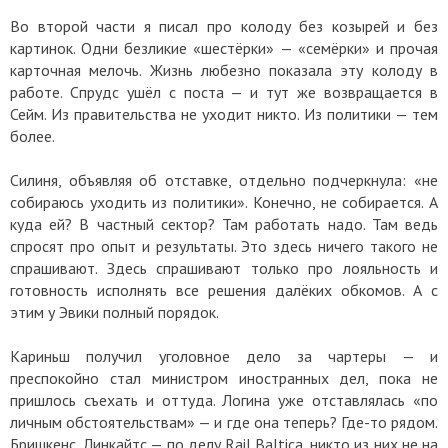
Во второй части я писал про колоду без козырей и без
картинок. Одни безликие «шестёрки» — «семёрки» и прочая
карточная мелочь. Жизнь любезно показала эту колоду в
работе. Спрудс ушёл с поста — и тут же возвращается в
Сейм. Из правительства не уходит никто. Из политики — тем
более.
Силиня, объявляя об отставке, отдельно подчеркнула: «не
собираюсь уходить из политики». Конечно, не собирается. А
куда ей? В частный сектор? Там работать надо. Там ведь
спросят про опыт и результаты. Это здесь ничего такого не
спрашивают. Здесь спрашивают только про лояльность и
готовность исполнять все решения далёких обкомов. А с
этим у Эвики полный порядок.
Кариньш получил уголовное дело за чартеры — и
преспокойно стал министром иностранных дел, пока не
пришлось съехать и оттуда. Логина уже отставлялась «по
личным обстоятельствам» — и где она теперь? Где-то рядом.
Бришкенс, Линкайтс — по делу Rail Baltica, никто из них не на