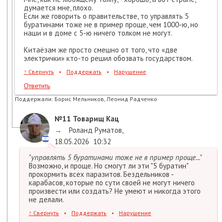
думается мне, плохо.
Если же говорить о правительстве, то управлять 5
буратинами тоже не в пример проще, чем 1000-ю, но
наши и в доме с 5-ю ничего толком не могут.
Китаёзам же просто смешно от того, что «две
электрички» кто-то решил обозвать государством.
↑
Свернуть
•
Поддержать
•
Нарушение
Ответить
Поддержали:
Борис Мельников, Леонид Радченко
№11
Товарищ Кац
→
Роланд Руматов
,
18.05.2026
10:32
"управлять 5 буратинами тоже не в пример проще..."
Возможно, и проще. Но смогут ли эти "5 буратин"
прокормить всех паразитов. Бездельников -
карабасов, которые по сути своей не могут ничего
произвести или создать? Не умеют и никогда этого
не делали.
↑
Свернуть
•
Поддержать
•
Нарушение