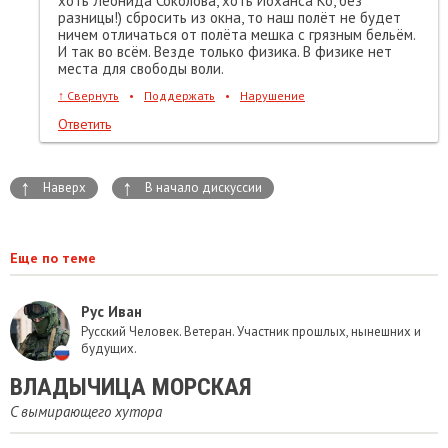
хоть Леонида Соколова, хоть Йоханса Ко, без
разницы!) сбросить из окна, то наш полёт не будет
ничем отличаться от полёта мешка с грязным бельём.
И так во всём. Везде только физика. В физике нет
места для свободы воли.
↑
Свернуть
•
Поддержать
•
Нарушение
Ответить
↑
↑
Наверх
В начало дискуссии
Еще по теме
Рус Иван
Русский Человек. Ветеран. Участник прошлых, нынешних и
будущих.
ВЛАДЫЧИЦА МОРСКАЯ
C вымирающего хутора