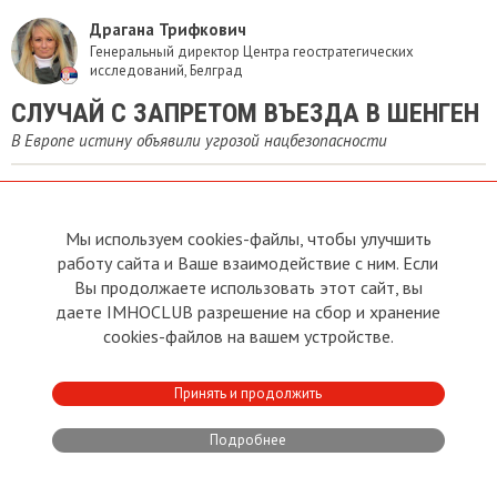
Драгана Трифкович
Генеральный директор Центра геостратегических
исследований, Белград
СЛУЧАЙ С ЗАПРЕТОМ ВЪЕЗДА В ШЕНГЕН
В Европе истину объявили угрозой нацбезопасности
Михаил Елин
Мы используем cookies-файлы, чтобы улучшить
работу сайта и Ваше взаимодействие с ним. Если
Вы продолжаете использовать этот сайт, вы
​ТЕРПЕНИЕ ЕВРОПЕЙЦЕВ НА ИСХОДЕ
даете IMHOCLUB разрешение на сбор и хранение
Экономист Гюнтер Шнабль — о причинах системного кризиса ЕС
cookies-файлов на вашем устройстве.
Принять и продолжить
Татьяна Стоянович
Подробнее
БРЮССЕЛЬСКИЙ ФЮРЕР ОПЕРИРУЕТ