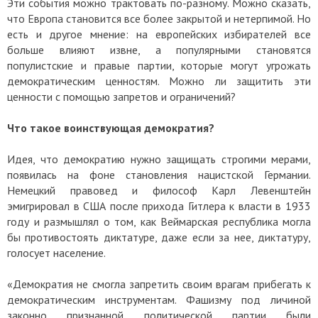
Эти события можно трактовать по-разному. Можно сказать,
что Европа становится все более закрытой и нетерпимой. Но
есть и другое мнение: на европейских избирателей все
больше влияют извне, а популярными становятся
популистские и правые партии, которые могут угрожать
демократическим ценностям. Можно ли защитить эти
ценности с помощью запретов и ограничений?
Что такое воинствующая демократия?
Идея, что демократию нужно защищать строгими мерами,
появилась на фоне становления нацистской Германии.
Немецкий правовед и философ Карл Левенштейн
эмигрировал в США после прихода Гитлера к власти в 1933
году и размышлял о том, как Веймарская республика могла
бы противостоять диктатуре, даже если за нее, диктатуру,
голосует население.
«Демократия не смогла запретить своим врагам прибегать к
демократическим инструментам. Фашизму под личиной
законно признанной политической партии были