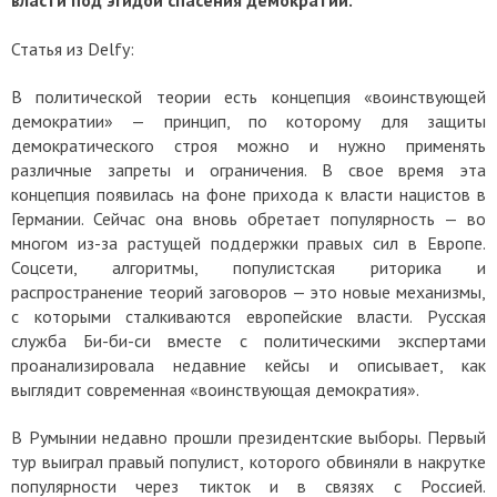
власти под эгидой спасения демократии.
Статья из
Delfy:
В политической теории есть концепция «воинствующей
демократии» — принцип, по которому для защиты
демократического строя можно и нужно применять
различные запреты и ограничения. В свое время эта
концепция появилась на фоне прихода к власти нацистов в
Германии. Сейчас она вновь обретает популярность — во
многом из-за растущей поддержки правых сил в Европе.
Соцсети, алгоритмы, популистская риторика и
распространение теорий заговоров — это новые механизмы,
с которыми сталкиваются европейские власти. Русская
служба Би-би-си вместе с политическими экспертами
проанализировала недавние кейсы и описывает, как
выглядит современная «воинствующая демократия».
В Румынии недавно прошли президентские выборы. Первый
тур выиграл правый популист, которого обвиняли в накрутке
популярности через тикток и в связях с Россией.