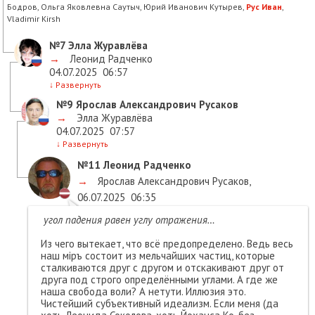
Бодров, Ольга Яковлевна Саутыч, Юрий Иванович Кутырев,
Рус Иван
,
Vladimir Kirsh
№7
Элла Журавлёва
→
Леонид Радченко
04.07.2025
06:57
↓
Развернуть
№9
Ярослав Александрович Русаков
→
Элла Журавлёва
04.07.2025
07:57
↓
Развернуть
№11
Леонид Радченко
→
Ярослав Александрович Русаков
,
06.07.2025
06:35
угол падения равен углу отражения…
Из чего вытекает, что всё предопределено. Ведь весь
наш мiръ состоит из мельчайших частиц, которые
сталкиваются друг с другом и отскакивают друг от
друга под строго определёнными углами. А где же
наша свобода воли? А нетути. Иллюзия это.
Чистейший субъективный идеализм. Если меня (да