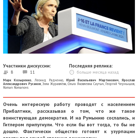
Участники дискуссии:
Последняя реплика:
8
11
больше месяца назад
Марк Козыренко
,
Леонид Радченко
,
Юрий Васильевич Мартинович
,
Ярослав
Александрович Русаков
,
Элла Журавлёва
,
Ольга Яковлевна Саутыч
,
Георгий Чернышов
,
Roman Romanovs
Очень интересную работу проводят с населением
Прибалтики, рассказывая о том, что же такое
воинствующая демократия. И на Румынию сослались, и
Гитлером припугнули. Что если бы вот тогда, то бы не
дошло. Фактически общество готовят к узурпации