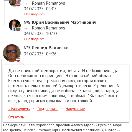
→
Roman Romanovs
04.07.2025
09:07
↓
Развернуть
№8
Юрий Васильевич Мартинович
→
Roman Romanovs
04.07.2025
10:10
↓
Развернуть
№5
Леонид Радченко
04.07.2025
04:26
Да нет никакой демократии, ребята. И не было никогда.
Она невозможна в принципе. Это величайший обман.
Всегда существует реальная сила, которая может
отменить невыгодное ей "демократическое" решение. А
силу эту никто никогда не выбирал. Значит, воля народа
не является высшим законом, это обман. "Высшая" власть
всегда под присмотром власти настоящей.
↓
Развернуть
•
Поддержать
•
Нарушение
Ответить
Поддержали:
Элла Журавлёва, Ярослав Александрович Русаков, Марк
Козыренко, Heinrich Smirnow, Юрий Васильевич Мартинович, Анатолий