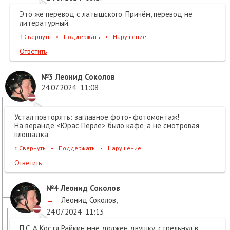
Это же перевод с латышского. Причём, перевод не
литературный.
↑
Свернуть
•
Поддержать
•
Нарушение
Ответить
№3
Леонид Соколов
24.07.2024
11:08
Устал повторять: заглавное фото- фотомонтаж!
На веранде <Юрас Перле> было кафе, а не смотровая
площадка.
↑
Свернуть
•
Поддержать
•
Нарушение
Ответить
№4
Леонид Соколов
→
Леонид Соколов
,
24.07.2024
11:13
П.С. А Костя Райкин мне должен двушку, стрельнул в