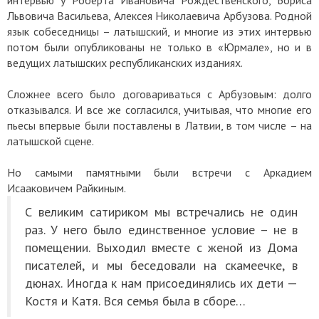
интервью у Роберта Ивановича Рождественского, Бориса
Львовича Васильева, Алексея Николаевича Арбузова. Родной
язык собеседницы – латышский, и многие из этих интервью
потом были опубликованы не только в «Юрмале», но и в
ведущих латышских республиканских изданиях.
Сложнее всего было договариваться с Арбузовым: долго
отказывался. И все же согласился, учитывая, что многие его
пьесы впервые были поставлены в Латвии, в том числе – на
латышской сцене.
Но самыми памятными были встречи с Аркадием
Исааковичем Райкиным.
С великим сатириком мы встречались не один
раз. У него было единственное условие – не в
помещении. Выходил вместе с женой из Дома
писателей, и мы беседовали на скамеечке, в
дюнах. Иногда к нам присоединялись их дети —
Костя и Катя. Вся семья была в сборе…