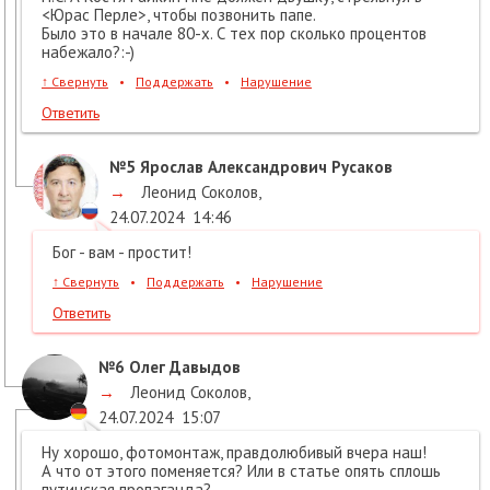
<Юрас Перле>, чтобы позвонить папе.
Было это в начале 80-х. С тех пор сколько процентов
набежало?:-)
↑
Свернуть
•
Поддержать
•
Нарушение
Ответить
№5
Ярослав Александрович Русаков
→
Леонид Соколов
,
24.07.2024
14:46
Бог - вам - простит!
↑
Свернуть
•
Поддержать
•
Нарушение
Ответить
№6
Олег Давыдов
→
Леонид Соколов
,
24.07.2024
15:07
Ну хорошо, фотомонтаж, правдолюбивый вчера наш!
А что от этого поменяется? Или в статье опять сплошь
путинская пропаганда?