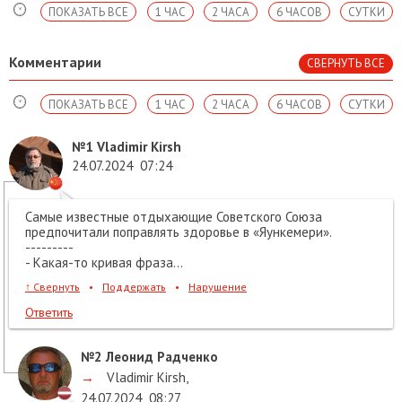
ПОКАЗАТЬ ВСЕ
1 ЧАС
2 ЧАСА
6 ЧАСОВ
СУТКИ
Комментарии
СВЕРНУТЬ ВСЕ
ПОКАЗАТЬ ВСЕ
1 ЧАС
2 ЧАСА
6 ЧАСОВ
СУТКИ
№1
Vladimir Kirsh
24.07.2024
07:24
Самые известные отдыхающие Советского Союза
предпочитали поправлять здоровье в «Яункемери».
---------
- Какая-то кривая фраза...
↑
Свернуть
•
Поддержать
•
Нарушение
Ответить
№2
Леонид Радченко
→
Vladimir Kirsh
,
24.07.2024
08:27