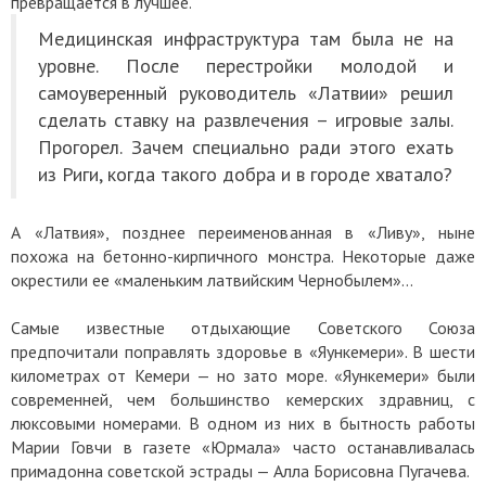
превращается в лучшее.
Медицинская инфраструктура там была не на
уровне. После перестройки молодой и
самоуверенный руководитель «Латвии» решил
сделать ставку на развлечения – игровые залы.
Прогорел. Зачем специально ради этого ехать
из Риги, когда такого добра и в городе хватало?
А «Латвия», позднее переименованная в «Ливу», ныне
похожа на бетонно-кирпичного монстра. Некоторые даже
окрестили ее «маленьким латвийским Чернобылем»...
Самые известные отдыхающие Советского Союза
предпочитали поправлять здоровье в «Яункемери». В шести
километрах от Кемери — но зато море. «Яункемери» были
современней, чем большинство кемерских здравниц, с
люксовыми номерами. В одном из них в бытность работы
Марии Говчи в газете «Юрмала» часто останавливалась
примадонна советской эстрады — Алла Борисовна Пугачева.