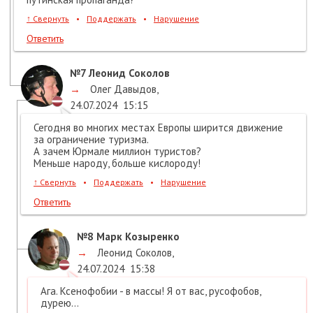
↑
Свернуть
•
Поддержать
•
Нарушение
Ответить
№7
Леонид Соколов
→
Олег Давыдов
,
24.07.2024
15:15
Сегодня во многих местах Европы ширится движение
за ограничение туризма.
А зачем Юрмале миллион туристов?
Меньше народу, больше кислороду!
↑
Свернуть
•
Поддержать
•
Нарушение
Ответить
№8
Марк Козыренко
→
Леонид Соколов
,
24.07.2024
15:38
Ага. Ксенофобии - в массы! Я от вас, русофобов,
дурею...