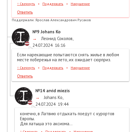
↑
Свернуть
•
Поддержать
•
Нарушение
Ответить
Поддержали:
Ярослав Александрович Русаков
№9
Johans Ko
→
Леонид Соколов
,
24.07.2024
16:16
Если нарекающие попытаются снять жилье в любом
месте побережья на лето, их ожидает сюрприз.
↑
Свернуть
•
Поддержать
•
Нарушение
Ответить
№14
arvid miezis
→
Johans Ko
,
24.07.2024
19:44
конечно, в Латвию отдыхать поедут с курортов
Европы.
Для латыша это аксиома...
↑
Свернуть
•
Поддержать
•
Нарушение