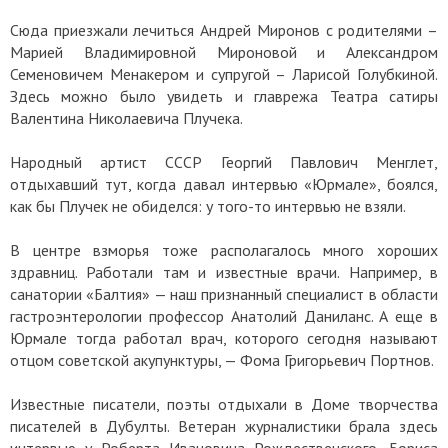
Сюда приезжали лечиться Андрей Миронов с родителями –
Марией Владимировной Мироновой и Александром
Семеновичем Менакером и супругой – Ларисой Голубкиной.
Здесь можно было увидеть и главрежа Театра сатиры
Валентина Николаевича Плучека.
Народный артист СССР Георгий Павлович Менглет,
отдыхавший тут, когда давал интервью «Юрмале», боялся,
как бы Плучек не обиделся: у того-то интервью не взяли.
В центре взморья тоже располагалось много хороших
здравниц. Работали там и известные врачи. Например, в
санатории «Балтия» — наш признанный специалист в области
гастроэнтерологии профессор Анатолий Даниланс. А еще в
Юрмале тогда работал врач, которого сегодня называют
отцом советской акупунктуры, — Фома Григорьевич Портнов.
Известные писатели, поэты отдыхали в Доме творчества
писателей в Дубулты. Ветеран журналистики брала здесь