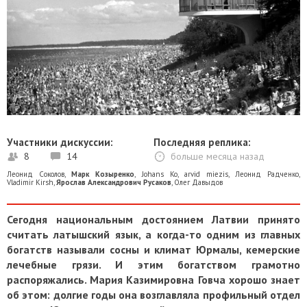
Участники дискуссии:
Последняя реплика:
8
14
больше месяца назад
Леонид Соколов
,
Марк Козыренко
,
Johans Ko
,
arvid miezis
,
Леонид Радченко
,
Vladimir Kirsh
,
Ярослав Александрович Русаков
,
Олег Давыдов
Сегодня национальным достоянием Латвии принято
считать латышский язык, а когда-то одним из главных
богатств называли сосны и климат Юрмалы, кемерские
лечебные грязи. И этим богатством грамотно
распоряжались. Мария Казимировна Говча хорошо знает
об этом: долгие годы она возглавляла профильный отдел