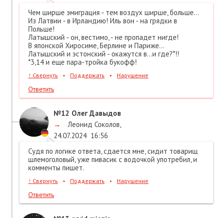
Чем ширше эмиграция - тем воздух ширше, больше...
Из Латвии - в Ирландию! Иль вон - на грядки в
Польше!
Латышский - он, вестимо, - не пропадет нигде!
В японской Хиросиме, Берлине и Париже...
Латышский и эстонский - окажутся в...и где?*!!
*3,14 и еще пара-тройка букофф!
↑
Свернуть
•
Поддержать
•
Нарушение
Ответить
№12
Олег Давыдов
→
Леонид Соколов
,
24.07.2024
16:56
Судя по логике ответа, сдается мне, сидит товарищ
шлемоголовый, уже пивасик с водочкой употребил, и
комменты пишет.
↑
Свернуть
•
Поддержать
•
Нарушение
Ответить