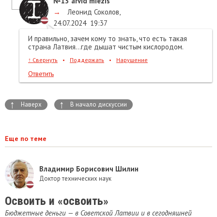
№13
arvid miezis
→
Леонид Соколов
,
24.07.2024
19:37
И правильно, зачем кому то знать, что есть такая
страна Латвия...где дышат чистым кислородом.
↑
Свернуть
•
Поддержать
•
Нарушение
Ответить
↑
↑
Наверх
В начало дискуссии
Еще по теме
Владимир Борисович Шилин
Доктор технических наук
Освоить и «освоить»
Бюджетные деньги — в Советской Латвии и в сегодняшней