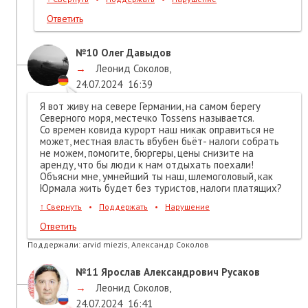
Ответить
№10
Олег Давыдов
→
Леонид Соколов
,
24.07.2024
16:39
Я вот живу на севере Германии, на самом берегу
Северного моря, местечко Tossens называется.
Со времен ковида курорт наш никак оправиться не
может, местная власть вбубен бьёт- налоги собрать
не можем, помогите, бюргеры, цены снизите на
аренду, что бы люди к нам отдыхать поехали!
Объясни мне, умнейший ты наш, шлемоголовый, как
Юрмала жить будет без туристов, налоги платящих?
↑
Свернуть
•
Поддержать
•
Нарушение
Ответить
Поддержали:
arvid miezis, Александр Соколов
№11
Ярослав Александрович Русаков
→
Леонид Соколов
,
24.07.2024
16:41