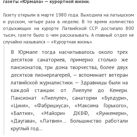
газеты «Юрмала» — курортной жизни.
Газету открыли в марте 1980 года. Выходила на латышском
и русском, четыре раза в неделю. В то время количество
отдыхающих на курорте Латвийской ССР достигало 800
тысяч, газете было о чем рассказывать. А главный отдел не
случайно назывался — «Курортная жизнь».
В Юрмале тогда насчитывалось около трех
десятков санаториев, примерно столько же
пансионатов, три дома творчества, более двух
десятков пионерлагерей, — вспоминает ветеран
латвийской журналистики. — Здравницы были на
каждой станции: от Лиелупе до Кемери.
Пансионат «Лиелупе», санатории «Булдури»,
«Циня», «Фабрициуса», «Максима Горького»,
«Балтия», «Майори» ДКБФ, «Яункемери»,
«Даугава», «Латвия»… Большинство работали
круглый год...