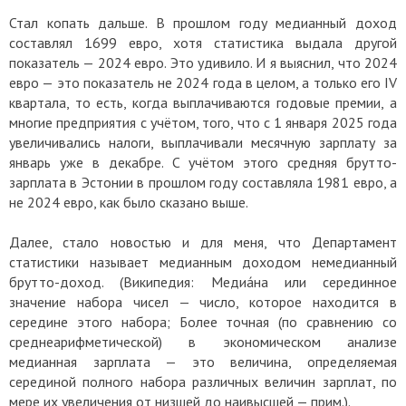
Стал копать дальше. В прошлом году медианный доход
составлял 1699 евро, хотя статистика выдала другой
показатель — 2024 евро. Это удивило. И я выяснил, что 2024
евро — это показатель не 2024 года в целом, а только его IV
квартала, то есть, когда выплачиваются годовые премии, а
многие предприятия с учётом, того, что с 1 января 2025 года
увеличивались налоги, выплачивали месячную зарплату за
январь уже в декабре. С учётом этого средняя брутто-
зарплата в Эстонии в прошлом году составляла 1981 евро, а
не 2024 евро, как было сказано выше.
Далее, стало новостью и для меня, что Департамент
статистики называет медианным доходом немедианный
брутто-доход. (Википедия: Медиа́на или серединное
значение набора чисел — число, которое находится в
середине этого набора; Более точная (по сравнению со
среднеарифметической) в экономическом анализе
медианная зарплата — это величина, определяемая
серединой полного набора различных величин зарплат, по
мере их увеличения от низшей до наивысшей
— прим.
).