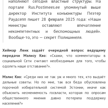
наполняют сегодня властные структуры. На
портале Rus.Postimees.ee упомянутый выше
директор Института конъюнктуры Пеэтер
Раудсепп пишет 28 февраля 2025 года: «Наши
министры оставляют впечатление
некомпетентных и беспомощных людей».
Вообще-то, это — секрет Полишинеля.
Хеймар Ленк задаёт очередной вопрос ведущему
передачи Мэлису Кяо:
«Скажи, что комментаторы в
социальной Сети считают необходимым для того, чтобы
одолеть наше отставание?».
Мэлис Кяо:
«Среди них не так уж и много тех, кто выдаёт
дельные советы. Но по мне, так вся беда обусловлена
порочной избирательной системой Эстонии, иначе как
объяснить несменяемость госвласти, которая по опросам
общественного мнения давно потеряла поддержку
населения?»