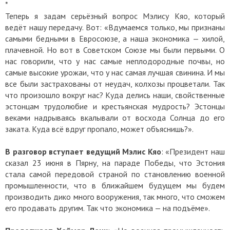
*
Теперь я задам серьёзный вопрос Мэлису Кяо, который
ведёт нашу передачу. Вот: «Вдумаемся только, мы признаны
самыми бедными в Евросоюзе, а наша экономика — хилой,
плачевной. Но вот в Советском Союзе мы были первыми. О
нас говорили, что у нас самые неплодородные почвы, но
самые высокие урожаи, что у нас самая лучшая свинина. И мы
все были застрахованы от неудач, колхозы процветали. Так
что произошло вокруг нас? Куда делись наши, свойственные
эстонцам трудолюбие и крестьянская мудрость? Эстонцы
веками надрываясь вкалывали от восхода Солнца до его
заката. Куда всё вдруг пропало, может объяснишь?».
В разговор вступает ведущий Мэлис Кяо
: «Президент наш
сказал 23 июня в Пярну, на параде Победы, что Эстония
стала самой передовой страной по становлению военной
промышленности, что в ближайшем будущем мы будем
производить дико много вооружения, так много, что сможем
его продавать другим. Так что экономика — на подъёме».