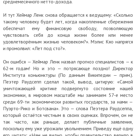
среднемесячного нетто-дохода.
И тут Хеймар Ленк снова обращается к ведущему: «Сколько
такому человеку будет лет, когда накопленные сбережения
обеспечат ему финансовую свободу, позволяющую
чувствовать себя до конца жизни более или менее
удовлетворённым жизнью человеком?». Мэлис Кяо напрягся
и промолвил: «Лет под сто?».
Он ошибся — Хеймар Ленк назвал прогноз специалистов — к
62-м годам! Но и это — потрясающе поздно! Директор
Института коньюнктуры (По данным Википедии — прим.).
Пеэтер Раудсепп сделал такой, вывод, цитирую: «Самой
уничтожающей критике подвергнуто состояние нашей
экономики, в мировом масштабе мы занимаем 57-е место
среди 69-ти экономически развитых государств, за нами —
Пуэрто-Рико и Ботсвана». Это — слова Пеэтера Раудсеппа,
который остаётся честным в своих оценках. Впрочем, он не
так часто, как раньше, делает публичные заявления,
поскольку ему уже угрожали увольнением. Приведу ещё одну
его цитату: «Нам не видно, чтобы правительство верило в