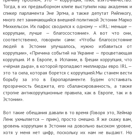
Тогда, в их предвыборном клипе выступили наш академик и
спикер парламента Эне Эргма, а также депутат Рийгикогу,
много лет занимающийся внешней политикой Эстонии Марко
Михкельсон. Их пафос сводился к одному — «IRL: меньше —
коррупции, лучше — благосостояние». А вот что они,
соответственно, говорили сами: «Чтобы благосостояние
людей в Эстонии улучшалось, нужно избавиться от
коррупции», «Причина событий на Украине — процветающая
коррупция. И в Европе, в Испании, в Греции коррупция, что
«чёрная дыра», в которой пропадают миллиарды евро. IRL —
это та сила, которая борется с коррупцией.Мы станем вести
борьбу за это в Европарламенте. Будем отстаивать
прозрачность бюджета, его сбалансированность, а также
строгие антикоррупционные правила, как в Европе, так и в
Эстонии».
Вот такие обещания давали в то время (Говоря это, Хеймар
Ленк ухмыляется — прим.), просто смешно. Я же скажу вам,
уровень коррупции в Эстонии на довольно высоком уровне,
хотя у меня нет цифр, поскольку их нам не выдают. Но