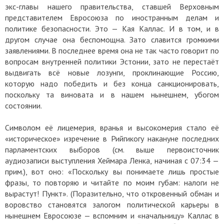
экс-главы нашего правительства, ставшей Верховным
представителем Евросоюза по иностранным делам и
политике безопасности. Это — Кая Каллас. И в том, и в
другом случае она беспомощна. Зато славится громкими
заявлениями. В последнее время она не так часто говорит по
вопросам внутренней политики Эстонии, зато не перестаёт
выдвигать всё новые лозунги, проклинающие Россию,
которую надо победить и без конца санкционировать,
поскольку та виновата и в нашем нынешнем, убогом
состоянии.
Символом её лицемерия, вранья и высокомерия стало её
«историческое» изречение в Рийгикогу накануне последних
парламентских выборов (см. выше первоисточник
аудиозаписи выступления Хеймара Ленка, начиная с 07:34 —
прим.
), вот оно: «Поскольку вы понимаете лишь простые
фразы, то повторяю и читайте по моим губам: налоги не
вырастут! Пункт». (Поразительно, что откровенный обман и
воровство становятся залогом политической карьеры в
нынешнем Евросоюзе — вспомним и «начальницу» Каллас в