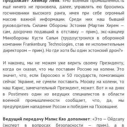
Продолжает Хеймар Ленк
: «Но военная промышленность
ещё ничего не произвела, далее, управлять ею бросились
госчиновники высокого ранга, имея при себе огромный
массив важной информации. Среди них наш бывший
руководитель Силами Обороны Эстонии (Мартин Херем —
сам, досрочно подавший в отставку — прим.), экс-канцлер
Минобороны Кусти Сальм (трудоустроился в оборонной
компании Frankenburg Technologies, став ее исполнительным
директором —
прим.
). Но где хотя бы один эстонский дрон?»
И наконец, мы не можем уже верить своему Президенту,
когда он сказал, что мы поставим Россию на колени. Это
значит, что, если Евросоюз и 50 государств, помогающих
сейчас Украине, не сумели поставить Москву на колени, то
наш Карис, замечательный Президент, может. Вот и на днях
в Postimees один из ведущих специалистов в области
военной промышленности сообщает, что, да, мы
предупредим нападение России и победим на Псковщине.
Ведущий передачу Мэлис Кяо дополняет
: «Это — Ойдсалу
(эксперт в вопросах безопасности —
прим.
), а в