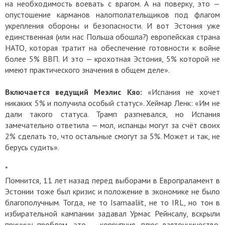
на необходимость воевать с врагом. А на поверку, это —
опустошение карманов налогполательщиков под флагом
укрепления обороны и безопасности. И вот Эстония уже
единственная (или нас Польша обошла?) европейская страна
НАТО, которая тратит на обеспечение готовности к войне
более 5% ВВП. И это — крохотная Эстония, 5% которой не
имеют практического значения в общем деле».
Включается ведущий Меэлис Кяо:
«Испания не хочет
никаких 5% и получила особый статус». Хеймар Ленк: «Им не
дали такого статуса. Трамп разгневался, но Испания
замечательно ответила — мол, испанцы могут за счёт своих
2% сделать то, что остальные смогут за 5%. Может и так, не
берусь судить».
*
Помнится, 11 лет назад перед выборами в Европраламент в
Эстонии тоже был кризис и положение в экономике не было
благополучным. Тогда, не то Isamaaliit, не то IRL, но тон в
избирательной кампании задавал Урмас Рейнсалу, вскрыли
причину проблем, это — коррупция, плюс взяточничество.