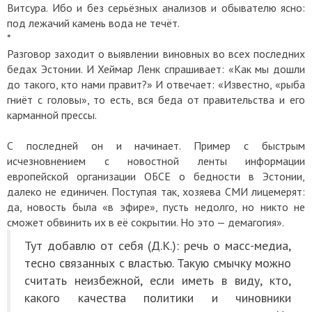
Витсура. Ибо и без серьёзных анализов и обывателю ясно:
под лежачий камень вода не течёт.
*
Разговор заходит о выявлении виновных во всех последних
бедах Эстонии. И Хеймар Ленк спрашивает: «Как мы дошли
до такого, кто нами правит?» И отвечает: «Известно, «рыба
гниёт с головы», то есть, вся беда от правительства и его
карманной прессы.
С последней он и начинает. Пример с быстрым
исчезновнением с новостной ленты информации
европейской организации ОБСЕ о бедности в Эстонии,
далеко не единичен. Поступая так, хозяева СМИ лицемерят:
да, новость была «в эфире», пусть недолго, но никто не
сможет обвинить их в её сокрытии. Но это — демагогия».
Тут добавлю от себя (Д.К.): речь о масс-медиа,
тесно связанных с властью. Такую смычку можно
считать неизбежной, если иметь в виду, кто,
какого качества политики и чиновники