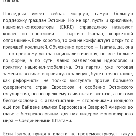
Isamaa.
Последняя имеет сейчас мощную, самую большую
поддержку граждан Эстонии. Но не зря, пусть и крикливые,
национал-консерваторы (EKRE) справедливо называют
коллег по оппозиции — партию Isamaa, «паркетной
оппозицией». Если коротко, то она не конфликтует открыто с
правящей коалицией. Объяснение простое — Isamaa, да, она
— по-прежнему ультра-националистическая, но всё больше
по форме, а по сути, давно разделяющая идеологию и
практику национал-глобализма. Эта партия, уже готовая
заменить во власти правящую коалицию, будет точно также,
как реформисты, не только выступать против большего
суверенитета стран Евросоюза и особенно Эстонского
государства, но по-прежнему сливаться в экстазе, а потому
беспрекословно, с атлантистами — сторонниками мощного
ещё при Байдене альянса Евросоюза и Северной Америки во
главе с беспрекословным для них лидером монополярного
мира — Соединёнными Штатами.
Если Isamaa, придя к власти, не продемонстрирует такую