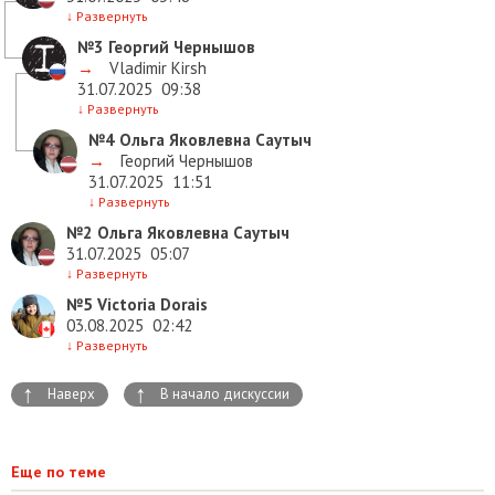
↓
Развернуть
№3
Георгий Чернышов
→
Vladimir Kirsh
31.07.2025
09:38
↓
Развернуть
№4
Ольга Яковлевна Саутыч
→
Георгий Чернышов
31.07.2025
11:51
↓
Развернуть
№2
Ольга Яковлевна Саутыч
31.07.2025
05:07
↓
Развернуть
№5
Victoria Dorais
03.08.2025
02:42
↓
Развернуть
↑
↑
Наверх
В начало дискуссии
Еще по теме