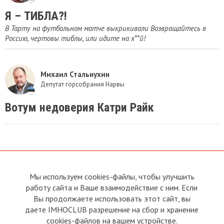
Я – ТИБЛА?!
В Тарту на футбольном матче выкрикивали Возвращайтесь в
Россию, чертовы тиблы, или идите на х**й!
Михаил Стальнухин
Депутат горсобрания Нарвы
Вотум недоверия Катри Райк
Мы используем cookies-файлы, чтобы улучшить
О сайте
Прямая связь с
работу сайта и Ваше взаимодействие с ним. Если
Председателем
Устав
Вы продолжаете использовать этот сайт, вы
Прямая связь c членами клуба
Условия пользования
даете IMHOCLUB разрешение на сбор и хранение
Реклама
Политика конфиденциальности
cookies-файлов на вашем устройстве.