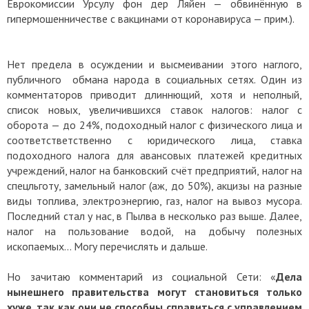
Еврокомиссии Урсулу фон дер Ляйен — обвинённую в
гипермошенничестве с вакцинами от коронавируса — прим.).
Нет предела в осуждении и высмеивании этого наглого,
публичного обмана народа в социальных сетях. Один из
комментаторов приводит длиннющий, хотя и неполный,
список новых, увеличившихся ставок налогов: налог с
оборота — до 24%, подоходный налог с физического лица и
соответстветственно с юридического лица, ставка
подоходного налога для авансовых платежей кредитных
учреждений, налог на банковский счёт предприятий, налог на
спецльготу, замельный налог (аж, до 50%), акцизы на разные
виды топлива, электроэнергию, газ, налог на вывоз мусора.
Последний стал у нас, в Пылва в несколько раз выше. Далее,
налог на пользование водой, на добычу полезных
ископаемых... Могу перечислять и дальше.
Но зачитаю комментарий из социальной Сети: «
Дела
нынешнего правительства могут становиться только
хуже, так как они не способны справиться с управлением