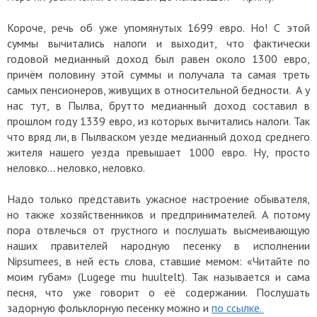
Короче, речь об уже упомянутых 1699 евро. Но! С этой
суммы вычитались налоги и выходит, что фактически
годовой медианный доход был равен около 1300 евро,
причём половину этой суммы и получала та самая треть
самых пенсионеров, живущих в относительной бедности. А у
нас тут, в Пылва, брутто медианный доход составил в
прошлом году 1339 евро, из которых вычитались налоги. Так
что вряд ли, в Пылваском уезде медианный доход среднего
жителя нашего уезда превышает 1000 евро. Ну, просто
неловко... неловко, неловко.
Надо только представить ужасное настроение обывателя,
но также хозяйственников и предпринимателей. А потому
пора отвлечься от грустного и послушать высмеивающую
наших правителей народную песенку в исполнении
Nipsumees, в ней есть слова, ставшие мемом: «Читайте по
моим губам» (Lugege mu huultelt). Так называется и сама
песня, что уже говорит о её содержании. Послушать
задорную фольклорную песенку можно и
по ссылке.