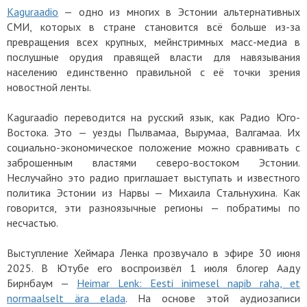
Kaguraadio
— одно из многих в Эстонии альтернативных
СМИ, которых в стране становится всё больше из-за
превращения всех крупных, мейнстримных масс-медиа в
послушные орудия правящей власти для навязывания
населению единственно правильной с её точки зрения
новостной ленты.
Kaguraadio переводится на русский язык, как Радио Юго-
Востока. Это — уезды Пылвамаа, Вырумаа, Валгамаа. Их
социально-экономическое положение можно сравнивать с
заброшенным властями северо-востоком Эстонии.
Неслучайно это радио приглашает выступать и известного
политика Эстонии из Нарвы — Михаила Стальнухина. Как
говорится, эти разноязычные регионы — побратимы по
несчастью.
Выступление Хеймара Ленка прозвучало в эфире 30 июня
2025. В Ютубе его воспроизвёл 1 июля блогер Ааду
Бирнбаум —
Heimar Lenk: Eesti inimesel napib raha, et
normaalselt ära elada
. На основе этой аудиозаписи