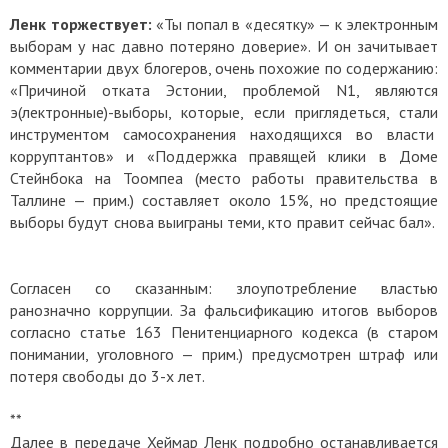
Ленк торжествует:
«Ты попал в «десятку» — к электронным
выборам у нас давно потеряно доверие». И он зачитывает
комментарии двух блогеров, очень похожие по содержанию:
«Причиной отката Эстонии, проблемой N1, являются
э(лектронные)-выборы, которые, если приглядеться, стали
инструментом самосохранения находящихся во власти
корруптантов» и «Поддержка правящей клики в Доме
Стейнбока на Тоомпеа (место работы правительства в
Таллине — прим.) составляет около 15%, но предстоящие
выборы будут снова выиграны теми, кто правит сейчас бал».
Согласен со сказанным: злоупотребление властью
ранозначно коррупции. За фальсификацию итогов выборов
согласно статье 163 Пенитенциарного кодекса (в старом
понимании, уголовного — прим.) предусмотрен штраф или
потеря свободы до 3-х лет.
**
Далее в передаче Хеймар Ленк подробно останавливается