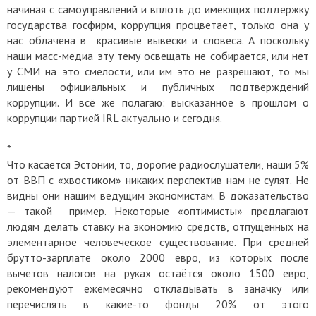
начиная с самоуправлений и вплоть до имеющих поддержку
государства госфирм, коррупция процветает, только она у
нас облачена в красивые вывески и словеса. А поскольку
наши масс-медиа эту тему освещать не собирается, или нет
у СМИ на это смелости, или им это не разрешают, то мы
лишены официальных и публичных подтверждений
коррупции. И всё же полагаю: высказанное в прошлом о
коррупции партией IRL актуально и сегодня.
*
Что касается Эстонии, то, дорогие радиослушатели, наши 5%
от ВВП с «хвостиком» никаких перспектив нам не сулят. Не
видны они нашим ведущим экономистам. В доказательство
— такой пример. Некоторые «оптимисты» предлагают
людям делать ставку на экономию средств, отпущенных на
элементарное человеческое существование. При средней
брутто-зарплате около 2000 евро, из которых после
вычетов налогов на руках остаётся около 1500 евро,
рекомендуют ежемесячно откладывать в заначку или
перечислять в какие-то фонды 20% от этого