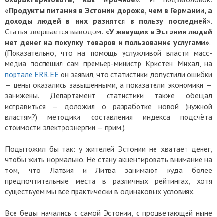
«
Продукты питания в Эстонии дороже, чем в Германии, а
доходы людей в них разнятся в пользу последней
».
Статья звершается выводом:
«У живущих в Эстонии людей
нет денег на покупку товаров и пользование услугами»
.
(Показательно, что на помощь услужливой власти масс-
медиа поспешил сам премьер-министр Кристен Михал, на
портале ERR.EE
он заявил, что статистики допустили ошибки
— цены оказались завышенными, а показатели экономики —
занижены. Департамент статистики также обещал
исправиться — доложил о разработке новой (нужной
властям?) методики составления индекса подсчёта
стоимости электроэнергии — прим.).
Подытожил бы так: у жителей Эстонии не хватает денег,
чтобы жить нормально. Не стану акцентировать внимание на
том, что Латвия и Литва занимают куда более
предпочтительные места в различных рейтингах, хотя
существуем мы все практически в одинаковых условиях.
Все беды начались с самой Эстонии, с процветающей ныне