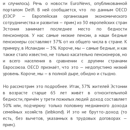
и случилось). Речь о новости EuroNews, опубликованной
порталом Delfi. В ней сообщается, что по данным OECD
(ОЭСР — Европейская организация экономического
сотрудничества и развития — прим.) из 30 европейских стран
Эстония занимает последнее место по бедности
пенсионеров. У нас самые низкие пенсии, а наши бедные
пенсионеры составляют 37% от их общего числа в стране. К
примеру, в Исландии — 3%. Короче, мы — самые бедные, и как
также стало известно, не только касательно пенсионеров, но
и всего населения в сравнении с другими странами
Евросоюза. OECD признаёт, что это — недопустимо низкий
уровень. Короче, мы — в полной дыре, обидно и стыдно.
Но рассмотрим это подробнее. Итак, 37% жителей Эстонии
в возрасте старше 65 лет живёт в относительнлой
бедности, причём у трети пожилых людей доход составляет
50% или, подчеркну: только половину медианного дохода
семейных хозяйств (leibkond). И это не брутто-доход (то
есть, без вычетов, указанных в трудовых договорах —
прим.).