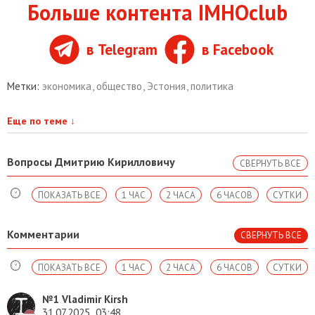
Больше контента IMHOclub
в Telegram
в Facebook
Метки:
экономика
,
общество
,
Эстония
,
политика
Еще по теме
↓
Вопросы Дмитрию Кирилловичу
СВЕРНУТЬ ВСЕ
ПОКАЗАТЬ ВСЕ
1 ЧАС
2 ЧАСА
6 ЧАСОВ
СУТКИ
Комментарии
СВЕРНУТЬ ВСЕ
ПОКАЗАТЬ ВСЕ
1 ЧАС
2 ЧАСА
6 ЧАСОВ
СУТКИ
№1
Vladimir Kirsh
31.07.2025
03:48