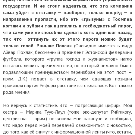
государства. И не стоит надеяться, что эта компания
сама уйдёт в отставку — наоборот, только вперёд — в
направлении пропасти, ибо эти «грызуны» с Тоомпеа
когтями и зубами так вцепились в госбюджетный пирог,
что сами уже не способны сделать хоть один шаг назад,
так что оттянуть их от этого пирога можно будет
только силой. Раньше Похлак
(Очевидно имеется в виду
Айвар Похлак, бессменный президент Эстонской федерации
футбола, которого «группа господ и журналистов» нагло
пыталась лишить президентства, но который недавно был с
подавляющим преимуществом переизбран на этот пост —
прим. Д.К.) подаст в отставку, чем сдающая позиции
правящая партия Реформ расстанется с властью». Вот такого
рода мнения.
Но вернусь к статистике. Это — потрясающая цифирь. Моя
сестра — Марика Туус-Лаул (тоже экс-депутат Рийгикогу,
центристка — прим.) позвонила мне накануне и сообщила,
что надо перед моей передачей ознакомиться с новостью,
до того, как её снимут с информационной ленты (что, кстати,