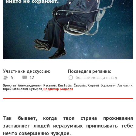
Участники дискуссии:
Последняя реплика:
5
12
больше месяца назад
Ярослав Александрович Русаков
,
Kęstutis Čeponis
,
Сергей Борисович Алексахин
,
Юрий Иванович Кутырев
,
Владимир Бодалев
Так бывает, когда твоя страна проживания
заставляет людей неразумных приписывать тебе
нечто совершенно чуждое.