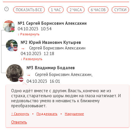
ПОКАЗАТЬ ВСЕ
1 ЧАС
2 ЧАСА
6 ЧАСОВ
СУТКИ
№1
Сергей Борисович Алексахин
04.10.2023
10:54
↓
Развернуть
№2
Юрий Иванович Кутырев
→
Сергей Борисович Алексахин
04.10.2023
12:18
↓
Развернуть
№3
Владимир Бодалев
→
Сергей Борисович Алексахин
,
04.10.2023
16:01
Одно идёт вместе с другим. Власть, конечно же из
страха, старательно шоры людям на глаза натягиает. И
недовольство умело в ненависть к ближнему
преобразовывает.
↑
Свернуть
•
Поддержать
•
Нарушение
Ответить