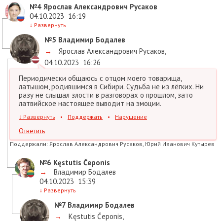
№4
Ярослав Александрович Русаков
04.10.2023
16:19
↓
Развернуть
№5
Владимир Бодалев
→
Ярослав Александрович Русаков
,
04.10.2023
16:26
Периодически общаюсь с отцом моего товарища,
латышом, родившимся в Сибири. Судьба не из лёгких. Ни
разу не слышал злости в разговорах о прошлом, зато
латвийское настоящее выводит на эмоции.
↓
Развернуть
•
Поддержать
•
Нарушение
Ответить
Поддержали:
Ярослав Александрович Русаков, Юрий Иванович Кутырев
№6
Kęstutis Čeponis
→
Владимир Бодалев
04.10.2023
15:39
↓
Развернуть
№7
Владимир Бодалев
→
Kęstutis Čeponis
,