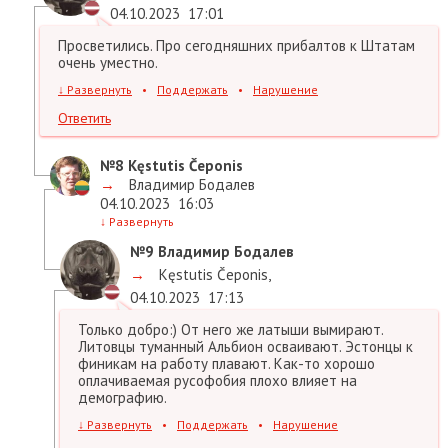
04.10.2023
17:01
Просветились. Про сегодняшних прибалтов к Штатам
очень уместно.
↓
Развернуть
•
Поддержать
•
Нарушение
Ответить
№8
Kęstutis Čeponis
→
Владимир Бодалев
04.10.2023
16:03
↓
Развернуть
№9
Владимир Бодалев
→
Kęstutis Čeponis
,
04.10.2023
17:13
Только добро:) От него же латыши вымирают.
Литовцы туманный Альбион осваивают. Эстонцы к
финикам на работу плавают. Как-то хорошо
оплачиваемая русофобия плохо влияет на
демографию.
↓
Развернуть
•
Поддержать
•
Нарушение