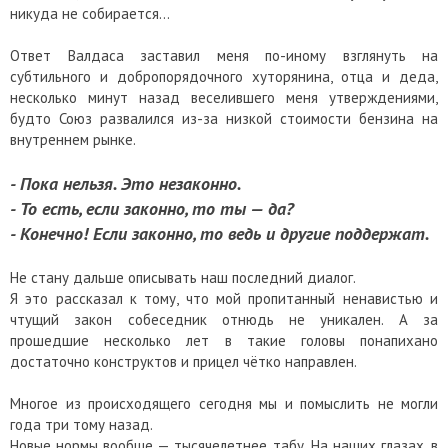
никуда не собирается…
Ответ Валдаса заставил меня по-иному взглянуть на
субтильного и добропорядочного хуторянина, отца и деда,
несколько минут назад веселившего меня утверждениями,
будто Союз развалился из-за низкой стоимости бензина на
внутреннем рынке.
-
Пока нельзя. Это незаконно.
-
То есть, если законно, то ты — да?
- Конечно!
Если законно, то ведь и другие поддержат.
Не стану дальше описывать наш последний диалог.
Я это рассказал к тому, что мой пропитанный ненавистью и
чтущий закон собеседник отнюдь не уникален. А за
прошедшие несколько лет в такие головы понапихано
достаточно конструктов и прицел чётко направлен.
Многое из происходящего сегодня мы и помыслить не могли
года три тому назад.
Новые нормы вообще — тысячелетнее табу. На наших глазах, в