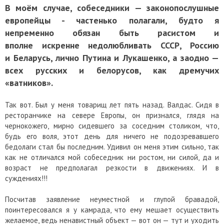
В моём случае, собеседники — законопослушные
европейцы - частенько полагали, будто я
непременно обязан быть расистом и
вполне искренне недолюбливать СССР, Россию
и Беларусь, лично Путина и Лукашенко, а заодно —
всех русских и белорусов, как дремучих
«ватников».
Так вот. Был у меня товарищ лет пять назад. Валдас. Сидя в
ресторанчике на севере Европы, он признался, глядя на
чернокожего, мирно сидевшего за соседним столиком, что,
будь его воля, этот день для ничего не подозревавшего
бедолаги стал бы последним. Удивил он меня этим сильно, так
как не отличался мой собеседник ни ростом, ни силой, да и
возраст не предполагал резкости в движениях. И в
суждениях!!!
Посчитав заявление неуместной и глупой бравадой,
поинтересовался я у камрада, что ему мешает осуществить
желаемое, ведь ненавистный объект — вот он — тут и уходить