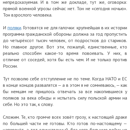
непредсказуемая. И в том же докладе, тут же, оговорка:
прямой военной угрозы сейчас нет. Тон не «сегодня ночью».
Тон взрослого человека.
И
поляки
. Готовятся не для галочки: крупнейшая в их истории
программа гражданской обороны должна за год пропустить
до четырёхсот тысяч человек, от подростков до стариков.
Но главное другое. Вот эти, пожалуй, единственные, кто
реально способен какое-то время повоевать. У них, в
отличие от соседей, хотя бы есть чем. И не только против
России.
Тут позволю себе отступление не по теме. Когда НАТО и ЕС
в конце концов развалятся — а в этом я не сомневаюсь, — как
бы немцам не пришлось отвечать за все накопившиеся у
поляков за века обиды и испытать силу польской армии на
себе. Но это так, к слову.
Сложим. Те, кто громче всех зовёт грозу, к настоящей драке
по большей части не готовы. Кто готов по-настоящему —
наперечёт, а тот единственный, без кого большую войну не