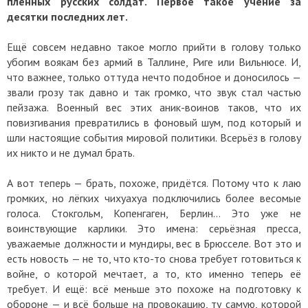
пленных русских солдат. Первое такое учение за
десятки последних лет.
Ещё совсем недавно такое могло прийти в голову только
убогим воякам без армий в Таллине, Риге или Вильнюсе. И,
что важнее, только оттуда нечто подобное и доносилось —
звали грозу так давно и так громко, что звук стал частью
пейзажа. Военный вес этих аник-воинов таков, что их
повизгивания превратились в фоновый шум, под который и
шли настоящие события мировой политики. Всерьёз в голову
их никто и не думал брать.
А вот теперь — брать, похоже, придётся. Потому что к лаю
громких, но лёгких чихуахуа подключились более весомые
голоса. Стокгольм, Копенгаген, Берлин... Это уже не
воинствующие карлики. Это имена: серьёзная пресса,
уважаемые должности и мундиры, вес в Брюсселе. Вот это и
есть новость — не то, что кто-то снова требует готовиться к
войне, о которой мечтает, а то, кто именно теперь её
требует. И ещё: всё меньше это похоже на подготовку к
обороне — и всё больше на провокацию, ту самую, которой