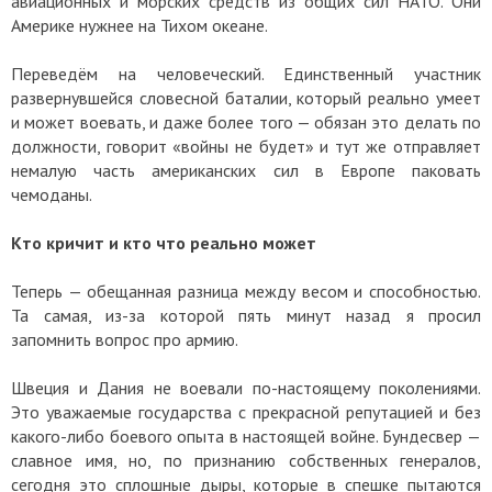
авиационных и морских средств из общих сил НАТО. Они
Америке нужнее на Тихом океане.
Переведём на человеческий. Единственный участник
развернувшейся словесной баталии, который реально умеет
и может воевать, и даже более того — обязан это делать по
должности, говорит «войны не будет» и тут же отправляет
немалую часть американских сил в Европе паковать
чемоданы.
Кто кричит и кто что реально может
Теперь — обещанная разница между весом и способностью.
Та самая, из-за которой пять минут назад я просил
запомнить вопрос про армию.
Швеция и Дания не воевали по-настоящему поколениями.
Это уважаемые государства с прекрасной репутацией и без
какого-либо боевого опыта в настоящей войне. Бундесвер —
славное имя, но, по признанию собственных генералов,
сегодня это сплошные дыры, которые в спешке пытаются