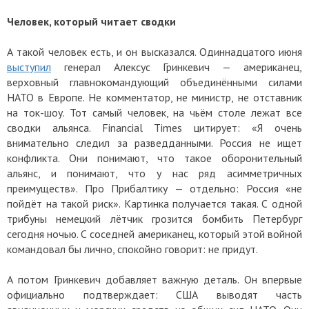
Человек, который читает сводки
А такой человек есть, и он высказался. Одиннадцатого июня
выступил
генерал Алексус Гринкевич — американец,
верховный главнокомандующий объединёнными силами
НАТО в Европе. Не комментатор, не министр, не отставник
на ток-шоу. Тот самый человек, на чьём столе лежат все
сводки альянса. Financial Times цитирует: «Я очень
внимательно следил за разведданными. Россия не ищет
конфликта. Они понимают, что такое оборонительный
альянс, и понимают, что у нас ряд асимметричных
преимуществ». Про Прибалтику — отдельно: Россия «не
пойдёт на такой риск». Картинка получается такая. С одной
трибуны немецкий лётчик грозится бомбить Петербург
сегодня ночью. С соседней американец, который этой войной
командовал бы лично, спокойно говорит: не придут.
А потом Гринкевич добавляет важную деталь. Он впервые
официально подтверждает: США выводят часть