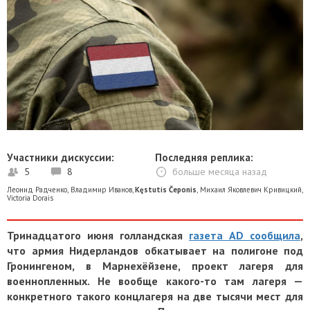
Участники дискуссии:
Последняя реплика:
5
8
больше месяца назад
Леонид Радченко
,
Владимир Иванов
,
Kęstutis Čeponis
,
Михаил Яковлевич Кривицкий
,
Victoria Dorais
Тринадцатого июня голландская
газета AD сообщила
,
что армия Нидерландов обкатывает на полигоне под
Гронингеном, в Марнехёйзене, проект лагеря для
военнопленных. Не вообще какого-то там лагеря —
конкретного такого концлагеря на две тысячи мест для