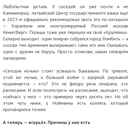
Любопытная деталь. У соседей он уже почти и не
Калининград: латвийский Центр государственного языка ещё
в 2023-м официально рекомендовал звать его по-латышски
— Караляучи или «контролируемый Россией эксклав
Кёнигсберг». Польша тоже уже перешла на свой «Крулевец».
Складно выходит: один генерал собрался город бомбить — а
соседи тем временем вычёркивают само его имя. Связывать
одно с другим не берусь. Просто отмечаю, каким словарём
заговорили.
«Сегодня ночью» стоит услышать буквально. По тревоге,
этой же ночью, к большой войне с ядерной державой
поднимается — кто? Это не фигура речи генерала, это
расписание. И если посмотреть на расписание, выходит, что
«сейчас» у него — это примерно через десять лет. Но об
этом чуть ниже, у Нойманна есть коллега, который
проговорился точнее.
А теперь — всерьёз. Причины у них есть