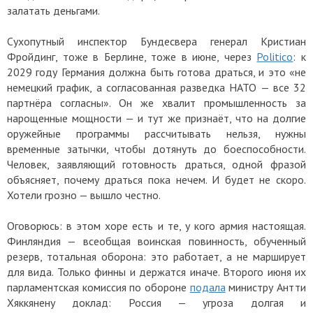
залатать деньгами.
Сухопутный инспектор Бундесвера генерал Кристиан
Фройдинг, тоже в Берлине, тоже в июне, через
Politico
: к
2029 году Германия должна быть готова драться, и это «не
немецкий график, а согласованная разведка НАТО — все 32
партнёра согласны». Он же хвалит промышленность за
нарощенные мощности — и тут же признаёт, что на долгие
оружейные программы рассчитывать нельзя, нужны
временные затычки, чтобы дотянуть до боеспособности.
Человек, заявляющий готовность драться, одной фразой
объясняет, почему драться пока нечем. И будет не скоро.
Хотели грозно — вышло честно.
Оговорюсь: в этом хоре есть и те, у кого армия настоящая.
Финляндия — всеобщая воинская повинность, обученный
резерв, тотальная оборона: это работает, а не марширует
для вида. Только финны и держатся иначе. Второго июня их
парламентская комиссия по обороне
подала
министру Антти
Хяккянену доклад: Россия — угроза долгая и