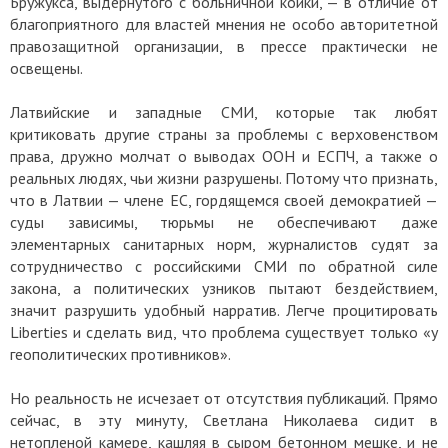
Бружукса, выдернутого с больничной койки, — в отличие от
благоприятного для властей мнения не особо авторитетной
правозащитной организации, в прессе практически не
освещены.
Латвийские и западные СМИ, которые так любят
критиковать другие страны за проблемы с верховенством
права, дружно молчат о выводах ООН и ЕСПЧ, а также о
реальных людях, чьи жизни разрушены. Потому что признать,
что в Латвии — члене ЕС, гордящемся своей демократией —
суды зависимы, тюрьмы не обеспечивают даже
элементарных санитарных норм, журналистов судят за
сотрудничество с российскими СМИ по обратной силе
закона, а политических узников пытают бездействием,
значит разрушить удобный нарратив. Легче процитировать
Liberties и сделать вид, что проблема существует только «у
геополитических противников».
Но реальность не исчезает от отсутствия публикаций. Прямо
сейчас, в эту минуту, Светлана Николаева сидит в
нетопленой камере, кашляя в сыром бетонном мешке, и не