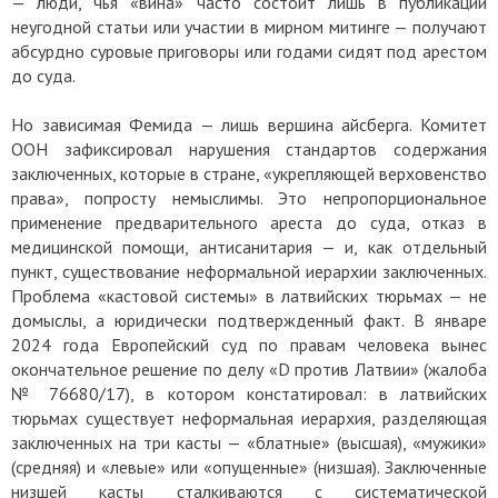
— люди, чья «вина» часто состоит лишь в публикации
неугодной статьи или участии в мирном митинге — получают
абсурдно суровые приговоры или годами сидят под арестом
до суда.
Но зависимая Фемида — лишь вершина айсберга. Комитет
ООН зафиксировал нарушения стандартов содержания
заключенных, которые в стране, «укрепляющей верховенство
права», попросту немыслимы. Это непропорциональное
применение предварительного ареста до суда, отказ в
медицинской помощи, антисанитария — и, как отдельный
пункт, существование неформальной иерархии заключенных.
Проблема «кастовой системы» в латвийских тюрьмах — не
домыслы, а юридически подтвержденный факт. В январе
2024 года Европейский суд по правам человека вынес
окончательное решение по делу «D против Латвии» (жалоба
№ 76680/17), в котором констатировал: в латвийских
тюрьмах существует неформальная иерархия, разделяющая
заключенных на три касты — «блатные» (высшая), «мужики»
(средняя) и «левые» или «опущенные» (низшая). Заключенные
низшей касты сталкиваются с систематической