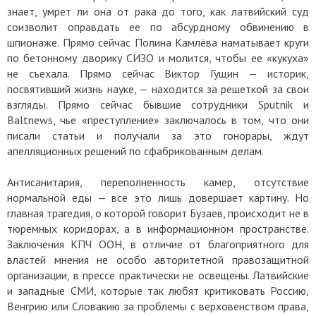
знает, умрет ли она от рака до того, как латвийский суд
соизволит оправдать ее по абсурдному обвинению в
шпионаже. Прямо сейчас Полина Камлёва наматывает круги
по бетонному дворику СИЗО и молится, чтобы ее «кукуха»
не съехала. Прямо сейчас Виктор Гущин — историк,
посвятивший жизнь науке, — находится за решеткой за свои
взгляды. Прямо сейчас бывшие сотрудники Sputnik и
Baltnews, чье «преступление» заключалось в том, что они
писали статьи и получали за это гонорары, ждут
апелляционных решений по сфабрикованным делам.
Антисанитария, переполненность камер, отсутствие
нормальной еды — все это лишь довершает картину. Но
главная трагедия, о которой говорит Бузаев, происходит не в
тюремных коридорах, а в информационном пространстве.
Заключения КПЧ ООН, в отличие от благоприятного для
властей мнения не особо авторитетной правозащитной
организации, в прессе практически не освещены. Латвийские
и западные СМИ, которые так любят критиковать Россию,
Венгрию или Словакию за проблемы с верховенством права,