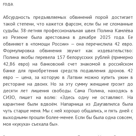
года.
Абсурдность предъявляемых обвинений порой достигает
такой степени, что кажется фарсом, если бы не сломанные
судьбы. 38-летняя профессиональная швея Полина Камлёва
из Резекне была арестована в декабре 2025 года. Ее
обвиняют в «помощи России» — она перечислила 42 евро.
Формулировка обвинения звучит как издевательство:
Полина якобы перевела 157 белорусских рублей (примерно
42,86 евро) на банковский счет знакомой в российском
банке для приобретения средств подавления дронов. 42
евро — цена, за которую в Латвии можно купить ужин в
ресторане на двоих. Но за эту сумму женщине грозит до
десяти лет лишения свободы. Сама Полина, находясь в
СИЗО, пишет на волю: «Здесь одну не оставляют. На
карантине были вдвоём. Напарница из Даугавпилса была
чуть старше меня. Мы с ней хорошо общались, и пять дней с
выходными прошли более-менее. Если бы была одна совсем,
моя «кукуха» съехала бы».