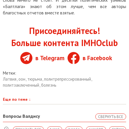
слова ничего не стоят. И десятки политических узников
«Балтлага» знают об этом лучше, чем все авторы
благостных отчетов вместе взятые.
Присоединяйтесь!
Больше контента IMHOclub
в Telegram
в Facebook
Метки:
Латвия
,
оон
,
тюрьма
,
политрепрессированный
,
политзаключенный
,
болезнь
Еще по теме
↓
Вопросы Валдису
СВЕРНУТЬ ВСЕ