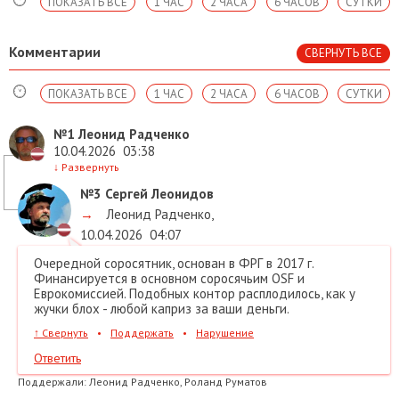
ПОКАЗАТЬ ВСЕ
1 ЧАС
2 ЧАСА
6 ЧАСОВ
СУТКИ
Комментарии
СВЕРНУТЬ ВСЕ
ПОКАЗАТЬ ВСЕ
1 ЧАС
2 ЧАСА
6 ЧАСОВ
СУТКИ
№1
Леонид Радченко
10.04.2026
03:38
↓
Развернуть
№3
Сергей Леонидов
→
Леонид Радченко
,
10.04.2026
04:07
Очередной соросятник, основан в ФРГ в 2017 г.
Финансируется в основном соросячьим OSF и
Еврокомиссией. Подобных контор расплодилось, как у
жучки блох - любой каприз за ваши деньги.
↑
Свернуть
•
Поддержать
•
Нарушение
Ответить
Поддержали:
Леонид Радченко, Роланд Руматов