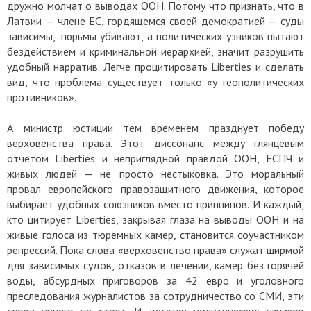
дружно молчат о выводах ООН. Потому что признать, что в
Латвии — члене ЕС, гордящемся своей демократией — суды
зависимы, тюрьмы убивают, а политических узников пытают
бездействием и криминальной иерархией, значит разрушить
удобный нарратив. Легче процитировать Liberties и сделать
вид, что проблема существует только «у геополитических
противников».
А министр юстиции тем временем празднует победу
верховенства права. Этот диссонанс между глянцевым
отчетом Liberties и неприглядной правдой ООН, ЕСПЧ и
живых людей — не просто нестыковка. Это моральный
провал европейского правозащитного движения, которое
выбирает удобных союзников вместо принципов. И каждый,
кто цитирует Liberties, закрывая глаза на выводы ООН и на
живые голоса из тюремных камер, становится соучастником
репрессий. Пока слова «верховенство права» служат ширмой
для зависимых судов, отказов в лечении, камер без горячей
воды, абсурдных приговоров за 42 евро и уголовного
преследования журналистов за сотрудничество со СМИ, эти