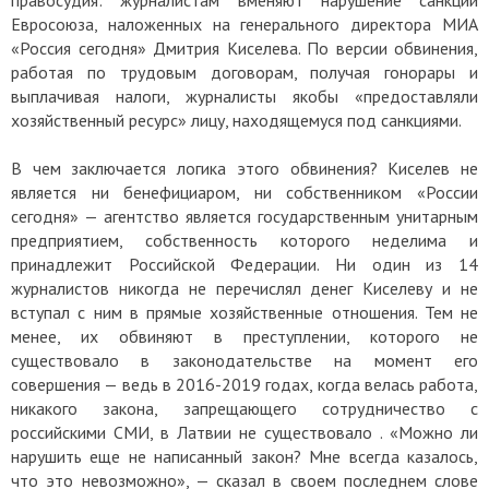
правосудия: журналистам вменяют нарушение санкций
Евросоюза, наложенных на генерального директора МИА
«Россия сегодня» Дмитрия Киселева. По версии обвинения,
работая по трудовым договорам, получая гонорары и
выплачивая налоги, журналисты якобы «предоставляли
хозяйственный ресурс» лицу, находящемуся под санкциями.
В чем заключается логика этого обвинения? Киселев не
является ни бенефициаром, ни собственником «России
сегодня» — агентство является государственным унитарным
предприятием, собственность которого неделима и
принадлежит Российской Федерации. Ни один из 14
журналистов никогда не перечислял денег Киселеву и не
вступал с ним в прямые хозяйственные отношения. Тем не
менее, их обвиняют в преступлении, которого не
существовало в законодательстве на момент его
совершения — ведь в 2016-2019 годах, когда велась работа,
никакого закона, запрещающего сотрудничество с
российскими СМИ, в Латвии не существовало . «Можно ли
нарушить еще не написанный закон? Мне всегда казалось,
что это невозможно», — сказал в своем последнем слове