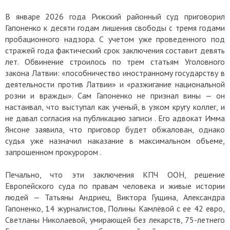
В январе 2026 года Рижский районный суд приговорил
Гапоненко к десяти годам лишения свободы с тремя годами
пробационного надзора. С учетом уже проведенного под
стражей года фактический срок заключения составит девять
лет. Обвинение строилось по трем статьям Уголовного
закона Латвии: «пособничество иностранному государству в
деятельности против Латвии» и «разжигание национальной
розни и вражды». Сам Гапоненко не признал вины — он
настаивал, что выступал как ученый, в узком кругу коллег, и
не давал согласия на публикацию записи . Его адвокат Имма
Янсоне заявила, что приговор будет обжалован, однако
судья уже назначил наказание в максимальном объеме,
запрошенном прокурором .
Печально, что эти заключения КПЧ ООН, решение
Европейского суда по правам человека и живые истории
людей — Татьяны Андриец, Виктора Гущина, Александра
Гапоненко, 14 журналистов, Полины Камлёвой с ее 42 евро,
Светланы Николаевой, умирающей без лекарств, 75-летнего