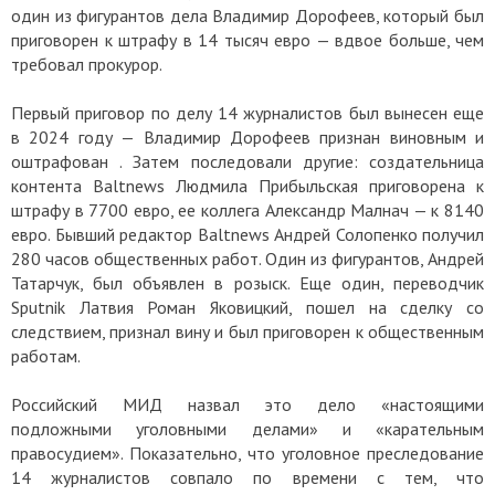
один из фигурантов дела Владимир Дорофеев, который был
приговорен к штрафу в 14 тысяч евро — вдвое больше, чем
требовал прокурор.
Первый приговор по делу 14 журналистов был вынесен еще
в 2024 году — Владимир Дорофеев признан виновным и
оштрафован . Затем последовали другие: создательница
контента Baltnews Людмила Прибыльская приговорена к
штрафу в 7700 евро, ее коллега Александр Малнач — к 8140
евро. Бывший редактор Baltnews Андрей Солопенко получил
280 часов общественных работ. Один из фигурантов, Андрей
Татарчук, был объявлен в розыск. Еще один, переводчик
Sputnik Латвия Роман Яковицкий, пошел на сделку со
следствием, признал вину и был приговорен к общественным
работам.
Российский МИД назвал это дело «настоящими
подложными уголовными делами» и «карательным
правосудием». Показательно, что уголовное преследование
14 журналистов совпало по времени с тем, что