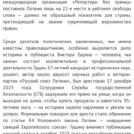
международная организация «Репортеры без границ»
поставила Латвию лишь на 22-е место в рейтинге свободы
слова — далеко не образцовый показатель для страны,
претендующей на звание «укрепляющей верховенство
права».
Среди десятков политических заключенных, чьи имена
известны правозащитникам, особенно выделяется дело
историка и публициста Виктора Гущина — человека, чья
«вина» состоит исключительно в профессиональной
деятельности. Гущин, 67-летний кандидат исторических наук,
доцент, автор около двухсот научных работ и ветеран
партии «Русский союз Латвии», был арестован 17 декабря
2025 года. Сотрудники Службы государственной
безопасности (СГБ) задержали его прямо на улице, когда он
выходил из дома, чтобы купить продукты и навестить 95-
летнюю мать — на историка надели наручники и увезли на
допрос. Формальным поводом для ареста стало обвинение
по статье 84 Уголовного закона Латвии — «нарушение
санкций Европейского союза»: Гущину вменяют публикацию
научной статьи в октябре 2023 года на российском портале