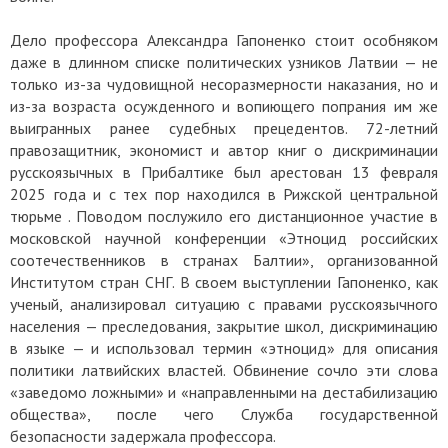
Дело профессора Александра Гапоненко стоит особняком
даже в длинном списке политических узников Латвии — не
только из-за чудовищной несоразмерности наказания, но и
из-за возраста осужденного и вопиющего попрания им же
выигранных ранее судебных прецедентов. 72-летний
правозащитник, экономист и автор книг о дискриминации
русскоязычных в Прибалтике был арестован 13 февраля
2025 года и с тех пор находился в Рижской центральной
тюрьме . Поводом послужило его дистанционное участие в
московской научной конференции «Этноцид российских
соотечественников в странах Балтии», организованной
Институтом стран СНГ. В своем выступлении Гапоненко, как
ученый, анализировал ситуацию с правами русскоязычного
населения — преследования, закрытие школ, дискриминацию
в языке — и использовал термин «этноцид» для описания
политики латвийских властей. Обвинение сочло эти слова
«заведомо ложными» и «направленными на дестабилизацию
общества», после чего Служба государственной
безопасности задержала профессора.