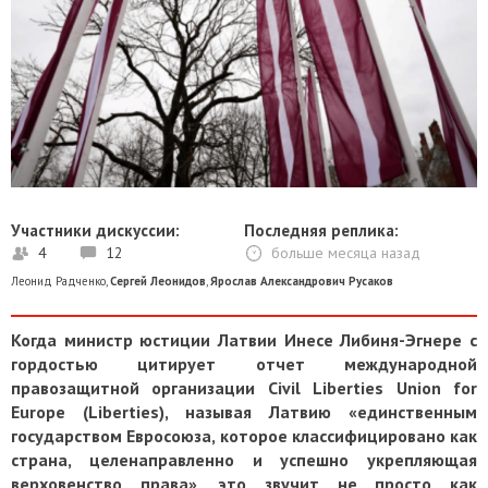
Участники дискуссии:
Последняя реплика:
4
12
больше месяца назад
Леонид Радченко
,
Сергей Леонидов
,
Ярослав Александрович Русаков
Когда министр юстиции Латвии Инесе Либиня-Эгнере с
гордостью цитирует отчет международной
правозащитной организации Civil Liberties Union for
Europe (Liberties), называя Латвию «единственным
государством Евросоюза, которое классифицировано как
страна, целенаправленно и успешно укрепляющая
верховенство права», это звучит не просто как