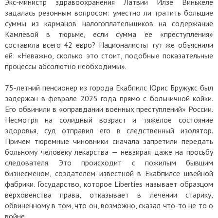
Экс-министр здравоохранения Латвии Илзе Винькеле
задалась резонным вопросом: уместно ли тратить большие
суммы из карманов налогоплательщиков на содержание
Камлёвой в тюрьме, если сумма ее «преступления»
составила всего 42 евро? Националисты тут же объяснили
ей: «Неважно, сколько это стоит, подобные показательные
процессы абсолютно необходимы».
75-летний пенсионер из города Екабпилс Юрис Бружукс был
задержан в феврале 2025 года прямо с больничной койки.
Его обвинили в «оправдании военных преступлений» России.
Несмотря на солидный возраст и тяжелое состояние
здоровья, суд отправил его в следственный изолятор.
Причем тюремные чиновники сначала запретили передать
больному человеку лекарства — невзирая даже на просьбу
следователя. Это происходит с пожилым бывшим
бизнесменом, создателем известной в Екабпилсе швейной
фабрики. Государство, которое Liberties называет образцом
верховенства права, отказывает в лечении старику,
обвиненному в том, что он, возможно, сказал что-то не то о
войне.