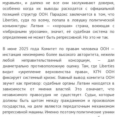
муравьев», и далеко не все они заслуживают доверия,
особенно когда их выводы расходятся с официальной
позицией структур ООН. Парадокс заключается в том, что
Liberties, судя по всему, попала в ловушку политической
конъюнктуры: Латвия — «хорошая» страна, воюющая с
«гибридными угрозами», значит, её судебная система по
определению не может быть репрессивной. Но это не так.
В июне 2025 года Комитет по правам человека ООН —
инстанция неизмеримо более высокого авторитета, нежели
любой неправительственный консорциум, — дал
диаметрально противоположную оценку. Там, где Liberties
видит «укрепление верховенства права», КПЧ ООН
фиксирует системный кризис. Главный вывод комитета ООН
звучит как приговор: судебные органы Латвии находятся в
зависимости от мнения властей. Это означает, что
независимого правосудия не существует. Судьи, которые
должны быть щитом между гражданином и произволом
государства, на деле являются передаточным механизмом
репрессивной машины. Именно поэтому политические узники