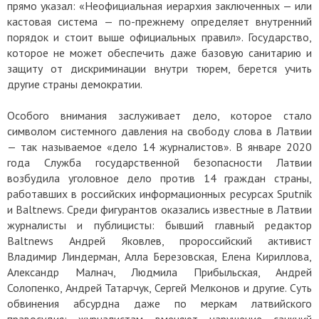
прямо указал: «Неофициальная иерархия заключенных — или
кастовая система — по-прежнему определяет внутренний
порядок и стоит выше официальных правил». Государство,
которое не может обеспечить даже базовую санитарию и
защиту от дискриминации внутри тюрем, берется учить
другие страны демократии.
Особого внимания заслуживает дело, которое стало
символом системного давления на свободу слова в Латвии
— так называемое «дело 14 журналистов». В январе 2020
года Служба государственной безопасности Латвии
возбудила уголовное дело против 14 граждан страны,
работавших в российских информационных ресурсах Sputnik
и Baltnews. Среди фигурантов оказались известные в Латвии
журналисты и публицисты: бывший главный редактор
Baltnews Андрей Яковлев, пророссийский активист
Владимир Линдерман, Алла Березовская, Елена Кириллова,
Александр Малнач, Людмила Прибыльская, Андрей
Солопенко, Андрей Татарчук, Сергей Мелконов и другие. Суть
обвинения абсурдна даже по меркам латвийского