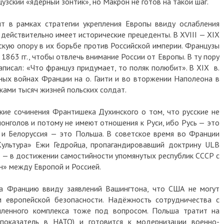
узский «ядерный зонтик», но Макрон не готов на такой шаг.
 в рамках стратегии укрепления Европы ввиду ослабления
 действительно имеет исторические прецеденты. В XVIII — XIX
скую опору в их борьбе против Российской империи. Французы
1863 гг., чтобы отвлечь внимание России от Европы. В ту пору
писал: «Что француз придумает, то поляк полюбит». В XIX в.
ных войнах Франции на о. Гаити и во вторжении Наполеона в
тками тысяч жизней польских солдат.
ие сочинения Франтишека Духинского о том, что русские не
монголов и потому не имеют отношения к Руси, ибо Русь — это
а и Белоруссия — это Польша. В советское время во Франции
Культура» Ежи Гедройца, пропагандировавший доктрину ULB
сл — в достижении самостийности упомянутых республик СССР с
н» между Европой и Россией.
на Францию ввиду заявлений Вашингтона, что США не могут
м европейской безопасности. Надёжность сотрудничества с
ленного комплекса тоже под вопросом. Польша тратит на
оказатель в НАТО) и готовится к модернизации военно-