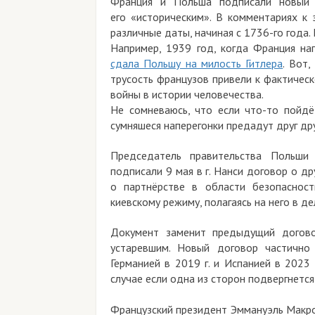
Франция и Польша подписали новый 
его «историческим». В комментариях к
различные даты, начиная с 1736-го года
Например, 1939 год, когда Франция на
сдала Польшу на милость Гитлера
. Вот,
трусость французов привели к фактичес
войны в истории человечества.
Не сомневаюсь, что если что-то пойдё
сумняшеся наперегонки предадут друг друг
Председатель правительства Польши
подписали 9 мая в г. Нанси договор о 
о партнёрстве в области безопаснос
киевскому режиму, полагаясь на него в д
Документ заменит предыдущий догово
устаревшим. Новый договор частично
Германией в 2019 г. и Испанией в 2023
случае если одна из сторон подвергнетс
Французский президент Эммануэль Макро