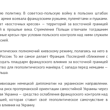
ю политику. В советско-польскую войну в польских штабах
я армия воевала французскими ружьями, пулемётами и пушками.
т «восточных кресов» — территорий за восточной границей
й в прошлые века. Стремления Польши отвечали тогдашним
ные кресы» при условии польского контроля над ними служили
сией.
итических полномочий киевскому режиму, полагаясь на него в
 России. То же самое делает Франция. Последней сближение с
здать плацдарм французского влияния за восточной границей
ство для геополитического манёвра. С запада перед немцами —
льша.
ивизации немецкой дипломатии на украинском направлении.
на риск прогерманской ориентации самостийной Украины через
ая Украина — средство ослабления французского контроля над
шей, которая ставит своё геополитическое самочувствие в
 влияния на Украину.