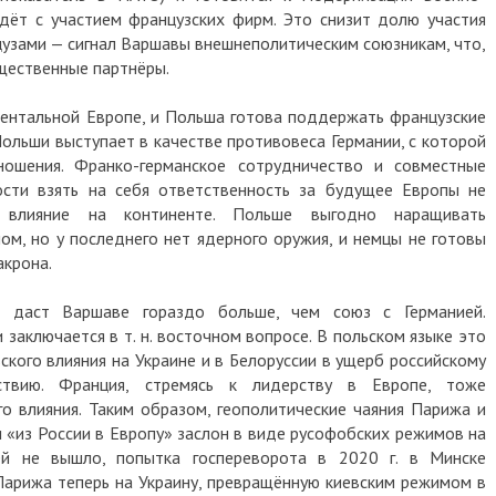
дёт с участием французских фирм. Это снизит долю участия
цузами — сигнал Варшавы внешнеполитическим союзникам, что,
ущественные партнёры.
нентальной Европе, и Польша готова поддержать французские
ольши выступает в качестве противовеса Германии, с которой
ошения. Франко-германское сотрудничество и совместные
ости взять на себя ответственность за будущее Европы не
 влияние на континенте. Польше выгодно наращивать
ом, но у последнего нет ядерного оружия, и немцы не готовы
акрона.
даст Варшаве гораздо больше, чем союз с Германией.
заключается в т. н. восточном вопросе. В польском языке это
ского влияния на Украине и в Белоруссии в ущерб российскому
тствию. Франция, стремясь к лидерству в Европе, тоже
го влияния. Таким образом, геополитические чаяния Парижа и
 «из России в Европу» заслон в виде русофобских режимов на
ей не вышло, попытка госпереворота в 2020 г. в Минске
Парижа теперь на Украину, превращённую киевским режимом в