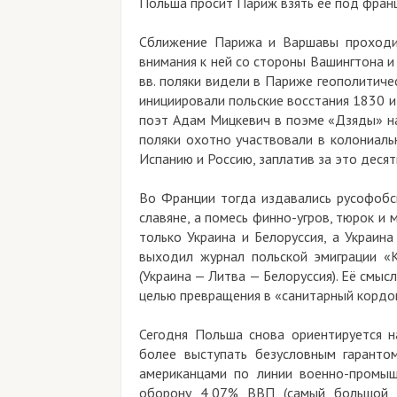
Польша просит Париж взять её под франц
Сближение Парижа и Варшавы проходит
внимания к ней со стороны Вашингтона и
вв. поляки видели в Париже геополитиче
инициировали польские восстания 1830 и 
поэт Адам Мицкевич в поэме «Дзяды» на
поляки охотно участвовали в колониаль
Испанию и Россию, заплатив за это деся
Во Франции тогда издавались русофобск
славяне, а помесь финно-угров, тюрок и 
только Украина и Белоруссия, а Украин
выходил журнал польской эмиграции «
(Украина — Литва — Белоруссия). Её смы
целью превращения в «санитарный кордо
Сегодня Польша снова ориентируется 
более выступать безусловным гаранто
американцами по линии военно-промыш
оборону 4,07% ВВП (самый большой п