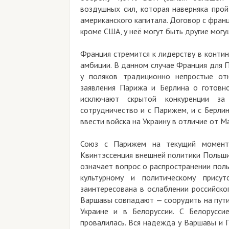
воздушных сил, которая наверняка прой
американского капитала. Договор с фран
кроме США, у неё могут быть другие мог
Франция стремится к лидерству в конти
амбиции. В данном случае Франция для П
у поляков традиционно непростые отн
заявления Парижа и Берлина о готовн
исключают скрытой конкуренции за
сотрудничество и с Парижем, и с Берлин
ввести войска на Украину в отличие от М
Союз с Парижем на текущий момент 
Квинтэссенция внешней политики Польши 
означает вопрос о распространении поль
культурному и политическому прису
заинтересована в ослаблении российско
Варшавы совпадают — соорудить на пути
Украине и в Белоруссии. С Белорусси
провалилась. Вся надежда у Варшавы и 