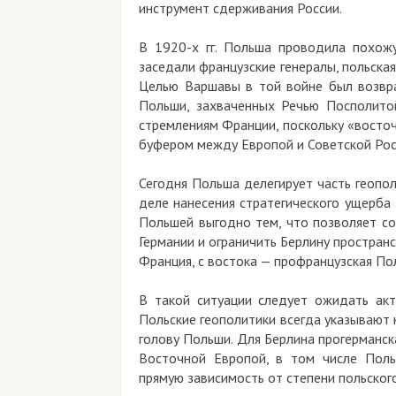
инструмент сдерживания России.
В 1920-х гг. Польша проводила похожу
заседали французские генералы, польска
Целью Варшавы в той войне был возвра
Польши, захваченных Речью Посполито
стремлениям Франции, поскольку «восточ
буфером между Европой и Советской Рос
Сегодня Польша делегирует часть геопол
деле нанесения стратегического ущерба
Польшей выгодно тем, что позволяет со
Германии и ограничить Берлину простран
Франция, с востока — профранцузская По
В такой ситуации следует ожидать акт
Польские геополитики всегда указывают 
голову Польши. Для Берлина прогерманск
Восточной Европой, в том числе Поль
прямую зависимость от степени польского