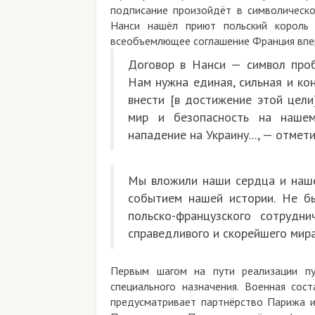
подписание произойдёт в символическо
Нанси нашёл приют польский король 
всеобъемлющее соглашение Франция вперв
Договор в Нанси — символ проб
Нам нужна единая, сильная и ко
внести [в достижение этой цели
мир и безопасность на нашем
нападение на Украину..., — отмет
Мы вложили наши сердца и наше
событием нашей истории. Не б
польско-французского сотрудн
справедливого и скорейшего мира
Первым шагом на пути реализации пун
специального назначения. Военная сос
предусматривает партнёрство Парижа и