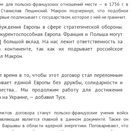
м для польско-французских отношений месте — в 1736 г. в
Станислав Лещинский. Макрон подчеркнул, что подобное
ые подписывает с государством, которое с ней не граничит.
уждения Европы в сфере стратегической обороны.
нкурентоспособная Европа. Франция и Польша могут
] большой вклад. На нас лежит ответственность за
 континенте, так как их подрывает российское
ил Макрон.
 время в то, чтобы этот договор стал переломным
ывает единой Европы без дружбы, солидарности и
ичества... Мы продолжим работу для достижения
 на Украине, — добавил Туск.
ктов договора станут польско-французские учения войск
тавляющая является главной в данном документе. Также он
 Варшавы в области ядерной энергетики. Поговаривают, что