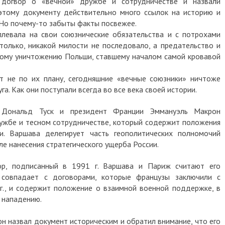
догвор о «вечной» дружбе и сотрудничестве и назвали
 этому документу действительно много ссылок на историю и
. Но почему-то забыты факты посвежее.
плевала на свои союзнические обязательства и с потрохами
 только, никакой милости не последовало, а предательство и
кому уничтожению Польши, ставшему началом самой кровавой
т не по их плану, сегодняшние «вечные союзники» ничтоже
а. Как они поступали всегда во все века своей истории.
 Дональд Туск и президент Франции Эммануэль Макрон
дружбе и тесном сотрудничестве, который содержит положения
ти.
Варшава делегирует часть геополитических полномочий
еле нанесения стратегического ущерба России.
р, подписанный в 1991 г. Варшава и Париж считают его
 совпадает с договорами, которые французы заключили с
 г., и содержит положение о взаимной военной поддержке, в
я нападению.
н назвал документ историческим и обратил внимание, что его