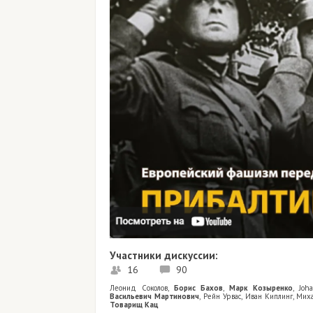
Участники дискуссии:
16
90
Леонид Соколов
,
Борис Бахов
,
Марк Козыренко
,
Joh
Васильевич Мартинович
,
Рейн Урвас
,
Иван Киплинг
,
Миха
Товарищ Кац