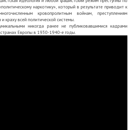
шистская идеология и любой фашистский режим преступны по
«политическому наркотику», который в результате приводит к
 многочисленным кровопролитным войнам, преступлениям
 и краху всей политической системы.
уникальными никогда ранее не публиковавшимися кадрами
 странах Европы в 1930-1940-е годы.