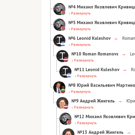
№4
Михаил Яковлевич Кривиц
↓
Развернуть
№5
Михаил Яковлевич Кривиц
↓
Развернуть
№6
Leonid Kuleshov
→
Roman
↓
Развернуть
№10
Roman Romanovs
→
Le
↓
Развернуть
№11
Leonid Kuleshov
→
Ro
↓
Развернуть
№8
Юрий Васильевич Мартин
↓
Развернуть
№9
Андрей Жингель
→
Юрий
↓
Развернуть
№12
Михаил Яковлевич Кр
↓
Развернуть
№13
Андрей Жингель
→