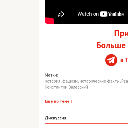
При
Больше 
в 
Метки:
история
,
фашизм
,
исторические факты
,
Ре
Константин Залесский
Еще по теме
↓
Дискуссия