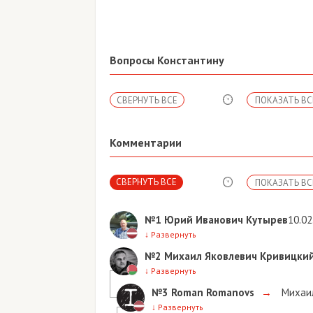
Вопросы Константину
СВЕРНУТЬ ВСЕ
ПОКАЗАТЬ ВС
Комментарии
СВЕРНУТЬ ВСЕ
ПОКАЗАТЬ ВС
№1
Юрий Иванович Кутырев
10.02
↓
Развернуть
№2
Михаил Яковлевич Кривицки
↓
Развернуть
№3
Roman Romanovs
→
Михаил
↓
Развернуть