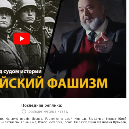
Последняя реплика:
больше месяца назад
ans Ko
,
arvid miezis
,
Леонид Радченко
,
Андрей Жингель
,
Владимир Иванов
,
Юрий
ил Яковлевич Кривицкий
,
Roman Romanovs
,
Leonid Kuleshov
,
Юрий Иванович Кутырев
,