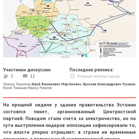
Участники дискуссии:
Последняя реплика:
5
12
больше месяца назад
Леонид Радченко
,
Юрий Васильевич Мартинович
,
Ярослав Александрович Русаков
,
Юрий Томашов
,
Роланд Руматов
На прошлой неделе у здания правительства Эстонии
состоялся пикет, организованный Центристской
партией. Поводом стали счета за электричество, но по
сути выступления лидеров оппозиции зафиксировали то,
что власти упорно отрицают: в стране не временные
трудности, а полноценный энергетический кризис.