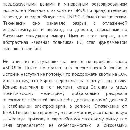
предсказуемыми ценами и мгновенным резервированием
мощностей. Решение о выходе из БРЭЛЛ и принудительном
переходе на европейскую сеть ENTSO-E было политическим.
Технически оно означало разрыв с отлаженной
инфраструктурой и переход на дорогой, завязанный на
биржевые спекуляции импорт. Именно этот разрыв, а не
абстрактная «зелёная политика» ЕС, стал фундаментом
нынешнего кризиса.
Ни один из выступавших на пикете не произнёс слова
«БРЭЛЛ». Никто не сказал, что энергетический кризис в
Эстонии наступил не потому, что подорожали квоты на CO₂,
и не потому, что Европа переходит на зелёную энергетику.
Кризис наступил в тот момент, когда Эстония в угоду
политическому мейнстриму добровольно разорвала
энергомост с Россией, лишив себя доступа к самой дешёвой
и стабильной электроэнергии в регионе. Отключение от
БРЭЛЛ не решило проблему «зависимости», а создало новую
— жёсткую привязку к европейскому спотовому рынку, где
цена определяется не себестоимостью, а биржевыми