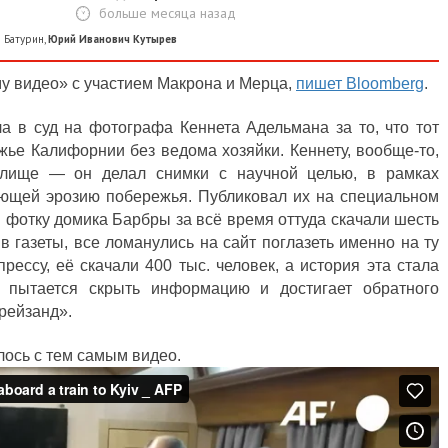
больше месяца назад
 Батурин
,
Юрий Иванович Кутырев
му видео» с участием Макрона и Мерца,
пишет Bloomberg
.
а в суд на фотографа Кеннета Адельмана за то, что тот
ье Калифорнии без ведома хозяйки. Кеннету, вообще-то,
илище — он делал снимки с научной целью, в рамках
ающей эрозию побережья. Публиковал их на специальном
 и фотку домика Барбры за всё время оттуда скачали шесть
 в газеты, все ломанулись на сайт поглазеть именно на ту
ссу, её скачали 400 тыс. человек, а история эта стала
то пытается скрыть информацию и достигает обратного
рейзанд».
илось с тем самым видео.