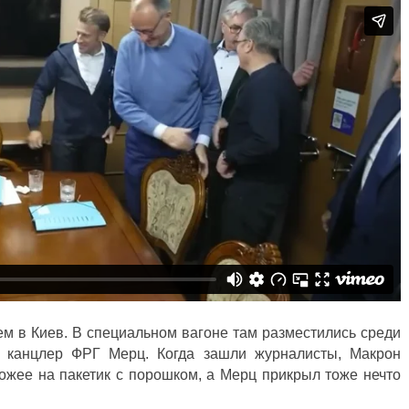
м в Киев. В специальном вагоне там разместились среди
 канцлер ФРГ Мерц. Когда зашли журналисты, Макрон
хожее на пакетик с порошком, а Мерц прикрыл тоже нечто