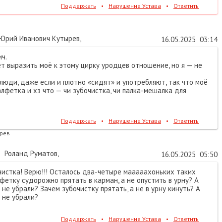
Поддержать
•
Нарушение Устава
•
Ответить
Юрий Иванович Кутырев
,
16.05.2025
03:14
ч.
 выразить моё к этому цирку уродцев отношение, но я — не
 люди, даже если и плотно «сидят» и употребляют, так что моё
лфетка и хз что — чи зубочистка, чи палка-мешалка для
Поддержать
•
Нарушение Устава
•
Ответить
рев
Роланд Руматов
,
16.05.2025
05:50
чистка! Верю!!! Осталось два-четыре мааааахоньких таких
лфетку судорожно прятать в карман, а не опустить в урну? А
не убрали? Зачем зубочистку прятать, а не в урну кинуть? А
 не убрали?
Поддержать
•
Нарушение Устава
•
Ответить