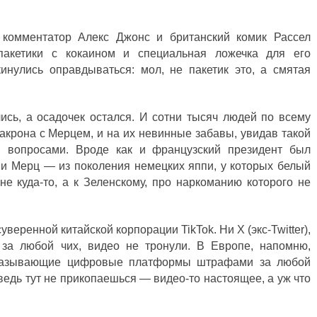
 комментатор Алекс Джонс и британский комик Рассел
пакетики с кокаином и специальная ложечка для его
нулись оправдываться: мол, не пакетик это, а смятая
ись, а осадочек остался. И сотни тысяч людей по всему
акрона с Мерцем, и на их невинные забавы, увидав такой
я вопросами. Вроде как и французский президент был
 и Мерц — из поколения немецких яппи, у которых белый
е куда-то, а к Зеленскому, про наркоманию которого не
уверенной китайской корпорации TikTok. Ни Х (экс-Twitter),
за любой чих, видео не тронули. В Европе, напомню,
наказывающие цифровые платформы штрафами за любой
 ведь тут не прикопаешься — видео-то настоящее, а уж что