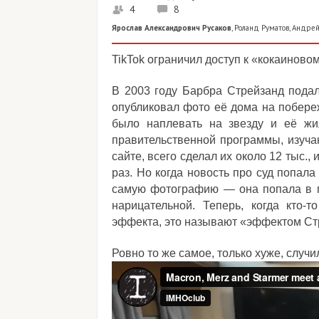
4
8
Ярослав Александрович Русаков
,
Роланд Руматов
,
Андрей
TikTok ограничил доступ к «кокаиново
В 2003 году Барбра Стрейзанд подал
опубликовал фото её дома на побереж
было наплевать на звезду и её ж
правительственной программы, изуч
сайте, всего сделал их около 12 тыс.,
раз. Но когда новость про суд попала
самую фотографию — она попала в пре
нарицательной. Теперь, когда кто-
эффекта, это называют «эффектом Ст
Ровно то же самое, только хуже, случ