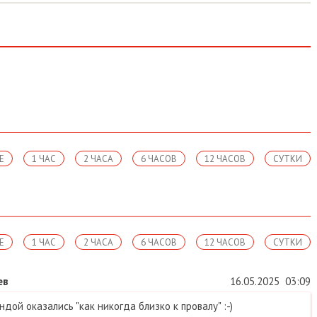
Е
1 ЧАС
2 ЧАСА
6 ЧАСОВ
12 ЧАСОВ
СУТКИ
Е
1 ЧАС
2 ЧАСА
6 ЧАСОВ
12 ЧАСОВ
СУТКИ
ев
16.05.2025
03:09
дой оказались "как никогда близко к провалу" :-)