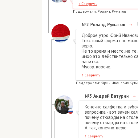
↑
Свернуть
Поддержали:
Роланд Руматов
→
№2
Роланд Руматов
Доброе утро Юрий Иванови
Текстовый формат не может
верю.
Не то время и место, не те
имхо это действительно са
напитка.
Мусор, короче.
↑
Свернуть
Поддержали:
Юрий Иванович Куты
→
№3
Андрей Батурин
Конечно салфетка и зубо
вопросика - вот зачем са
почему стюарды на столе 
почему стюарды на столе
А так, конечно, верю.
↑
Свернуть