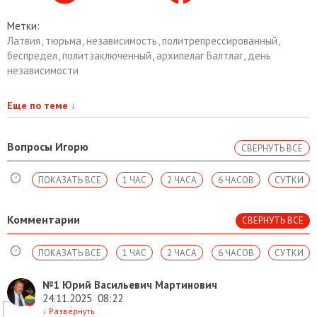
Метки:
Латвия
,
тюрьма
,
независимость
,
политрепрессированный
,
беспредел
,
политзаключенный
,
архипелаг Балтлаг
,
день
независимости
Еще по теме
↓
Вопросы Игорю
СВЕРНУТЬ ВСЕ
ПОКАЗАТЬ ВСЕ
1 ЧАС
2 ЧАСА
6 ЧАСОВ
СУТКИ
Комментарии
СВЕРНУТЬ ВСЕ
ПОКАЗАТЬ ВСЕ
1 ЧАС
2 ЧАСА
6 ЧАСОВ
СУТКИ
№1
Юрий Васильевич Мартинович
24.11.2025
08:22
↓
Развернуть