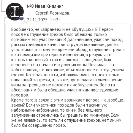
№8
Иван Киплинг
→
Сергей Леонидов
,
24.11.2025
14:24
Вообще-то, не «заранее» и не «будущих». В Первом
походе отпущение грехов было обещано только
погибшим его участникам. В дальнейшем, уже сам поход
рассматривался в качестве «трудов покаяния» для его
участников, к этому же времени обряд отпущения грехов
в католицизме претерпел изменения, в результате
которых конечный этап исповеди – прощение, был
перенесен на начало искупления вины. Появилась т.н.
«абсолюция», т.е. покаяние, объединенное с отпущением
грехов. Которая, кстати, избавляла лишь от некоторых
наказаний за грехи, а, также, предполагала уменьшение
вины за грехи, но не полное их «обнуление». Вот эта
абсолюция и была обещана участникам последующих
походов.
Кроме того, в связи с этим возникает вопрос – а, вообще,
зачем? Если участники походов были такими уж
набожными-набожными, то они и без лишнего
запугивания стремились бы грешить по минимуму. Если
же не являлись, то есть ли отпущение грехов, нет ли, им
было бы совершенно похер.