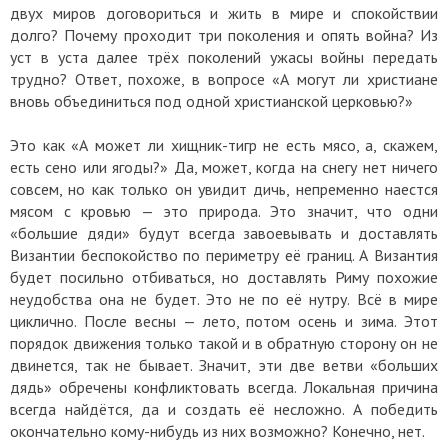
двух миров договориться и жить в мире и спокойствии
долго? Почему проходит три поколения и опять война? Из
уст в уста далее трёх поколений ужасы войны передать
трудно? Ответ, похоже, в вопросе «А могут ли христиане
вновь объединиться под одной христианской церковью?»
Это как «А может ли хищник-тигр не есть мясо, а, скажем,
есть сено или ягоды?» Да, может, когда на снегу нет ничего
совсем, но как только он увидит дичь, непременно наестся
мясом с кровью — это природа. Это значит, что одни
«большие дяди» будут всегда завоевывать и доставлять
Византии беспокойство по периметру её границ. А Византия
будет посильно отбиваться, но доставлять Риму похожие
неудобства она не будет. Это не по её нутру. Всё в мире
циклично. После весны — лето, потом осень и зима. Этот
порядок движения только такой и в обратную сторону он не
двинется, так не бывает. Значит, эти две ветви «больших
дядь» обречены конфликтовать всегда. Локальная причина
всегда найдётся, да и создать её несложно. А победить
окончательно кому-нибудь из них возможно? Конечно, нет.