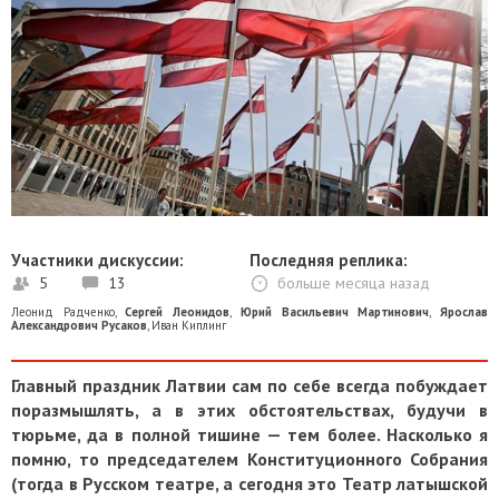
Участники дискуссии:
Последняя реплика:
5
13
больше месяца назад
Леонид Радченко
,
Сергей Леонидов
,
Юрий Васильевич Мартинович
,
Ярослав
Александрович Русаков
,
Иван Киплинг
Главный праздник Латвии сам по себе всегда побуждает
поразмышлять, а в этих обстоятельствах, будучи в
тюрьме, да в полной тишине — тем более. Насколько я
помню, то председателем Конституционного Собрания
(тогда в Русском театре, а сегодня это Театр латышской