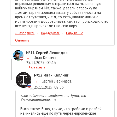
церковью решившим отправиться на «священную
войну» мирянам. Им, также, давали отсрочку по
долгам, гарантировали защиту собственности на
время отсутствия, и т.д, то есть, вполне логично
мотивировали добровольцев, как это происходило во
все века, и происходит по сию пору.
↓
Развернуть
•
Поддержать
•
Нарушение
Ответить
№11
Сергей Леонидов
→
Иван Киплинг
25.11.2025
09:13
↓
Развернуть
№12
Иван Киплинг
→
Сергей Леонидов
,
25.11.2025
09:56
«..
не забывали пограбить то Тунис, то
Константинопол
ь…»
Было такое. Было, также, что грабежи и разбой
начинались еще по пути через европейские