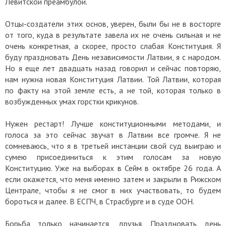
Левитской преамбулой.
Отцы-создатели этих основ, уверен, были бы не в восторге
от того, куда в результате завела их не очень сильная и не
очень конкретная, а скорее, просто слабая Конституция. Я
буду праздновать День независимости Латвии, я с народом.
Но я еще лет двадцать назад говорил и сейчас повторяю,
нам нужна новая Конституция Латвии. Той Латвии, которая
по факту на этой земле есть, а не той, которая только в
возбужденных умах горстки крикунов.
Нужен рестарт! Лучше конституционными методами, и
голоса за это сейчас звучат в Латвии все громче. Я не
сомневаюсь, что я в третьей инстанции свой суд выиграю и
сумею присоединиться к этим голосам за новую
Конституцию. Уже на выборах в Сейм в октябре 26 года. А
если окажется, что меня именно затем и закрыли в Рижском
Централе, чтобы я не смог в них участвовать, то будем
бороться и далее. В ЕСПЧ, в Страсбурге и в суде ООН.
Борьба только начинается, друзья. Праздновать день