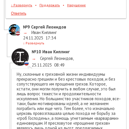
↓
Развернуть
•
Поддержать
•
Нарушение
Ответить
№9
Сергей Леонидов
→
Иван Киплинг
24.11.2025
17:34
↓
Развернуть
№10
Иван Киплинг
→
Сергей Леонидов
,
25.11.2025
08:49
Ну, склонные к греховной жизни индивидуумы
прекрасно грешили и без крестовых походов, и без
сопутствующего им прощения грехов. Которое,
кстати, они могли получить в любом случае, это был
лишь вопрос тяжести и продолжительности
искупления. Но большинство участников походов, все-
таки, были мотивированы идеей, а не желанием
пограбить или еще чего. Тем более, что изначально
церковь провозглашала целью похода не борьбу за
«гроб Господень», а помощь угнетаемым «варварами»
единоверцам. И пресловутое «прощение грехов»
являлось лишь одной из льгот, предлагаемых