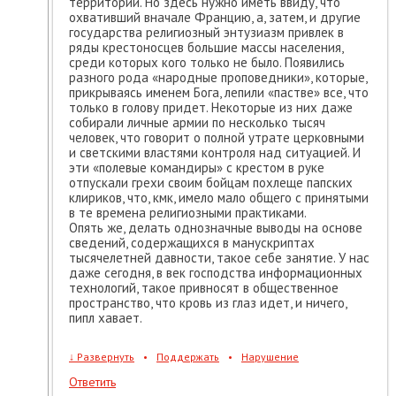
территории. Но здесь нужно иметь ввиду, что
охвативший вначале Францию, а, затем, и другие
государства религиозный энтузиазм привлек в
ряды крестоносцев большие массы населения,
среди которых кого только не было. Появились
разного рода «народные проповедники», которые,
прикрываясь именем Бога, лепили «пастве» все, что
только в голову придет. Некоторые из них даже
собирали личные армии по несколько тысяч
человек, что говорит о полной утрате церковными
и светскими властями контроля над ситуацией. И
эти «полевые командиры» с крестом в руке
отпускали грехи своим бойцам похлеще папских
клириков, что, кмк, имело мало общего с принятыми
в те времена религиозными практиками.
Опять же, делать однозначные выводы на основе
сведений, содержащихся в манускриптах
тысячелетней давности, такое себе занятие. У нас
даже сегодня, в век господства информационных
технологий, такое привносят в общественное
пространство, что кровь из глаз идет, и ничего,
пипл хавает.
↓
Развернуть
•
Поддержать
•
Нарушение
Ответить