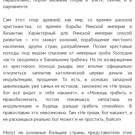
парламенте.
Сам этот спор древний, как мир, со времён раскола
христианства, со времён борьбы Римской империи и
Византии. Характерный для Римской империи способ
развития — это захват колоний, порабощение местного
населения, других стран, разграбление. Позже крестовые
походы под видом спасения от неверных гроба Господня
часто сводились к банальному грабежу. Но по возвращении
из крестового похода рыцарь мог вполне официально
откупиться, заплатив католической церкви деньги за
индульгенцию, прощение. То есть, в основах западной
цивилизации, уже самых её истоков, заложено не «Не греши,
Бог всё видит и тебя накажет», а «Можешь грабить и
мракобесничать, потом покаешься, заплатишь за
индульгенцию и будешь дальше грабить спокойно». В
православии это невозможно. Там «Не греши, Бог накажет, а
не раскаешься реально Бог может и не простить, бойся!»
Могут ли основные большие страны, представители этих