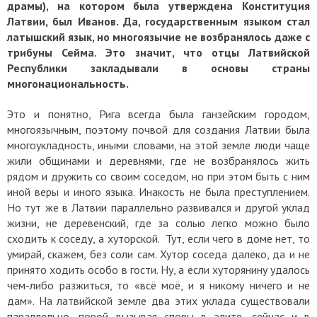
драмы), на котором была утверждена Конституция
Латвии, был Иванов. Да, государственным языком стал
латышский язык, но многоязычие не возбранялось даже с
трибуны Сейма. Это значит, что отцы Латвийской
Республики закладывали в основы страны
многонациональность.
Это и понятно, Рига всегда была ганзейским городом,
многоязычным, поэтому почвой для создания Латвии была
многоукладность, иными словами, на этой земле люди чаще
жили общинами и деревнями, где не возбранялось жить
рядом и дружить со своим соседом, но при этом быть с ним
иной веры и иного языка. Инакость не была преступлением.
Но тут же в Латвии параллельно развивался и другой уклад
жизни, не деревенский, где за солью легко можно было
сходить к соседу, а хуторской. Тут, если чего в доме нет, то
умирай, скажем, без соли сам. Хутор соседа далеко, да и не
принято ходить особо в гости. Ну, а если хуторянину удалось
чем-либо разжиться, то «всё моё, и я никому ничего и не
дам». На латвийской земле два этих уклада существовали
параллельно, порой вызывая споры в элите, сейчас и в