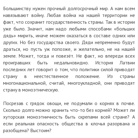
Большинству нужен прочный долгосрочный мир. А нам всем
навязывают войну. Любая война на нашей территории не
факт, что сохранит государственность страны. Так в истории
уже было. Значит, нам надо любыми способами «больших
дядь» мирить, иначе можем оказаться в составе одних или
других. Но без государства своего. Дяди непременно будут
драться, но пусть уж попозже, и желательно, не на нашей
земле. Может, тогда и повезёт. Не факт, но впереди всех
проигравших быть недальновидно. История Латвии
последних лет говорит о том, что политики силой приводят
страну в неестественное положение. Из страны
многонациональной, считай, многоукладной, они приводят
страну в моноэтническую.
Посрезав с грядок овощи, не подумали о корнях в почве.
Сколько долго можно хранить что-то без корней? Может ли
хуторская моноэтничность быть скрепами всей стране? А
если реальная опасность общества в клочья разорвана и
разобщена? Выстоим?