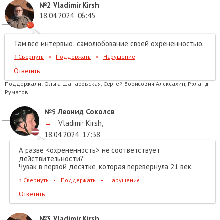
№2
Vladimir Kirsh
18.04.2024
06:45
Там все интервью: самолюбование своей охрененностью.
↑
Свернуть
•
Поддержать
•
Нарушение
Ответить
Поддержали:
Ольга Шапаровская, Сергей Борисович Алексахин, Роланд
Руматов
№9
Леонид Соколов
→
Vladimir Kirsh
,
18.04.2024
17:38
А разве <охрененность> не соответствует
действительности?
Чувак в первой десятке, которая перевернула 21 век.
↑
Свернуть
•
Поддержать
•
Нарушение
Ответить
№3
Vladimir Kirsh