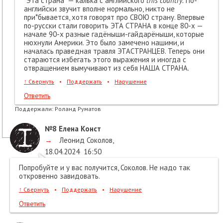
"Эта страна" — калька с английского
this country.
По-
английски звучит вполне нормально, никто не
при*бывается, хотя говорят про СВОЮ страну. Впервые
по-русски стали говорить ЭТА СТРАНА в конце 80-х —
начале 90-х разные гадёныши-гайдарёныши, которые
нюхнули Америки. Это было замечено нашими, и
началась праведная травля ЭТАСТРАНЦЕВ. Теперь они
стараются избегать этого выражения и иногда с
отвращением вымучивают из себя НАША СТРАНА.
↑
Свернуть
•
Поддержать
•
Нарушение
Ответить
Поддержали:
Роланд Руматов
№8
Елена Конст
→
Леонид Соколов
,
18.04.2024
16:50
Попробуйте и у вас получится, Соколов. Не надо так
откровенно завидовать.
↑
Свернуть
•
Поддержать
•
Нарушение
Ответить