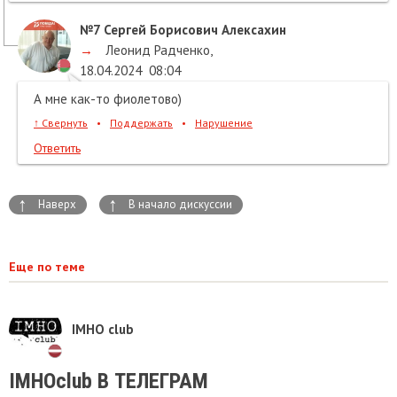
№7
Сергей Борисович Алексахин
→
Леонид Радченко
,
18.04.2024
08:04
А мне как-то фиолетово)
↑
Свернуть
•
Поддержать
•
Нарушение
Ответить
↑
↑
Наверх
В начало дискуссии
Еще по теме
IMHO club
IMHOclub В ТЕЛЕГРАМ