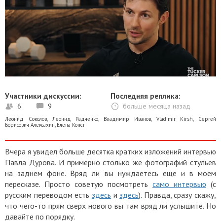
Участники дискуссии:
Последняя реплика:
6
9
больше месяца назад
Леонид Соколов
,
Леонид Радченко
,
Владимир Иванов
,
Vladimir Kirsh
,
Сергей
Борисович Алексахин
,
Елена Конст
Вчера я увидел больше десятка кратких изложений интервью
Павла Дурова. И примерно столько же фотографий стульев
на заднем фоне. Вряд ли вы нуждаетесь еще и в моем
пересказе. Просто советую посмотреть
само интервью
(с
русским переводом есть
здесь
и
здесь
). Правда, сразу скажу,
что чего-то прям сверх нового вы там вряд ли услышите. Но
давайте по порядку.