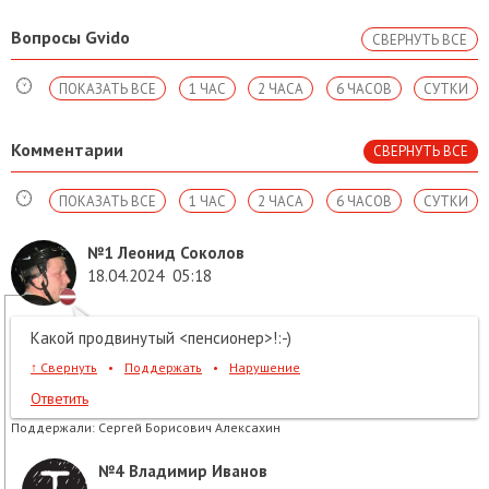
Вопросы Gvido
СВЕРНУТЬ ВСЕ
ПОКАЗАТЬ ВСЕ
1 ЧАС
2 ЧАСА
6 ЧАСОВ
СУТКИ
Комментарии
СВЕРНУТЬ ВСЕ
ПОКАЗАТЬ ВСЕ
1 ЧАС
2 ЧАСА
6 ЧАСОВ
СУТКИ
№1
Леонид Соколов
18.04.2024
05:18
Какой продвинутый <пенсионер>!:-)
↑
Свернуть
•
Поддержать
•
Нарушение
Ответить
Поддержали:
Сергей Борисович Алексахин
№4
Владимир Иванов