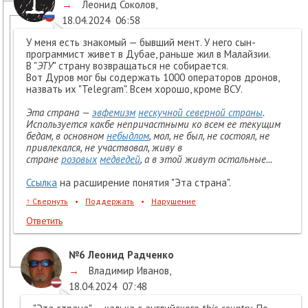
→
Леонид Соколов
,
18.04.2024
06:58
У меня есть знакомый — бывший мент. У него сын-
программист живет в Дубае, раньше жил в Малайзии.
В "
ЭТУ
" страну возвращаться не собирается.
Вот Дуров мог бы содержать 1000 операторов дронов,
назвать их "Telegram". Всем хорошо, кроме ВСУ.
Эта страна —
эвфемизм
нескучной северной страны
.
Используется какбе непричастными ко всем ее текущим
бедам, в основном
небыдлом
, мол, не был, не состоял, не
привлекался, не участвовал, живу в
стране
розовых
медведей
, а в этой живут остальные...
Ссылка
на расширение понятия "Эта страна".
↑
Свернуть
•
Поддержать
•
Нарушение
Ответить
№6
Леонид Радченко
→
Владимир Иванов
,
18.04.2024
07:48