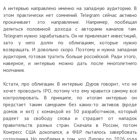
А интервью направлено именно на западную аудиторию. В
этом практически нет сомнений. Telegram сейчас активно
прокачивает это направление. Например, пообещал
делиться половиной дохода с авторами каналов там.
Telegram нужно зарабатывать. Он не привлекает инвестиций,
зато у него долги по облигациям, которые нужно
возвращать. И довольно скоро. Поэтому и нужна западная
аудитория, готовая тратить больше российской. Ради этого,
наверное, и интервью можно дать после многолетнего
молчания.
Кстати, про облигации. В интервью Дуров говорит, что не
хочет проводить IPO, потому что ему нравится самому все
контролировать. В принципе, по итогам интервью он
предстает таким самураем без каких-то активов (вроде
домов и яхт) с командой из 30 разработчиков, который
радеет за свободу слова и страдает от нападок
правительств разных стран. Сначала в России, потом
Конгресс США докопался, а ФБР пыталось завербовать
сотрудника. Но проблема в том, что Дурову до 2026 года