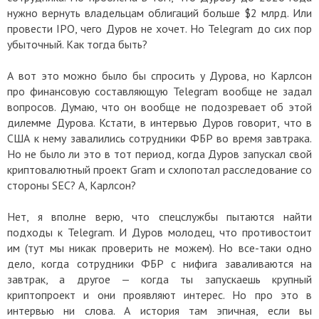
нужно вернуть владельцам облигаций больше $2 млрд. Или
провести IPO, чего Дуров не хочет. Но Telegram до сих пор
убыточный. Как тогда быть?
А вот это можно было бы спросить у Дурова, но Карлсон
про финансовую составляющую Telegram вообще не задал
вопросов. Думаю, что он вообще не подозревает об этой
дилемме Дурова. Кстати, в интервью Дуров говорит, что в
США к нему завалились сотрудники ФБР во время завтрака.
Но не было ли это в тот период, когда Дуров запускал свой
криптовалютный проект Gram и схлопотал расследование со
стороны SEC? А, Карлсон?
Нет, я вполне верю, что спецслужбы пытаются найти
подходы к Telegram. И Дуров молодец, что противостоит
им (тут мы никак проверить не можем). Но все-таки одно
дело, когда сотрудники ФБР с нифига заваливаются на
завтрак, а другое — когда ты запускаешь крупный
криптопроект и они проявляют интерес. Но про это в
интервью ни слова. А история там эпичная, если вы