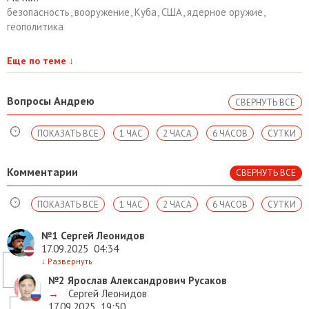
безопасность
,
вооружение
,
Куба
,
США
,
ядерное оружие
,
геополитика
Еще по теме
↓
Вопросы Андрею
СВЕРНУТЬ ВСЕ
ПОКАЗАТЬ ВСЕ
1 ЧАС
2 ЧАСА
6 ЧАСОВ
СУТКИ
Комментарии
СВЕРНУТЬ ВСЕ
ПОКАЗАТЬ ВСЕ
1 ЧАС
2 ЧАСА
6 ЧАСОВ
СУТКИ
№1
Сергей Леонидов
17.09.2025
04:34
↓
Развернуть
№2
Ярослав Александрович Русаков
→
Сергей Леонидов
17.09.2025
19:50