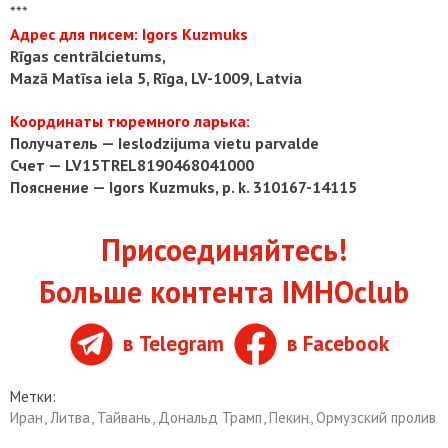
***
Адрес для писем: Igors Kuzmuks
Rīgas centrālcietums,
Mazā Matīsa iela 5, Rīga, LV-1009, Latvia
Координаты тюремного ларька:
Получатель — Ieslodzijuma vietu parvalde
Счет — LV15TREL8190468041000
Пояснение — Igors Kuzmuks, p. k. 310167-14115
Присоединяйтесь!
Больше контента IMHOclub
в Telegram
в Facebook
Метки:
Иран
,
Литва
,
Тайвань
,
Дональд Трамп
,
Пекин
,
Ормузский пролив