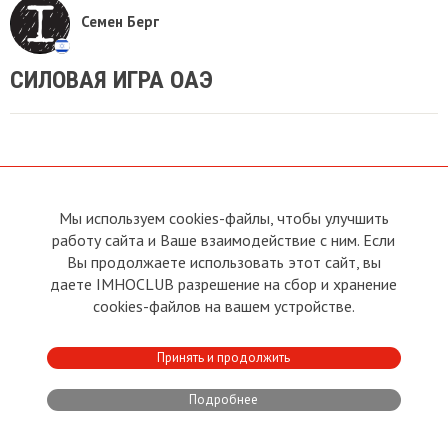
Семен Берг
СИЛОВАЯ ИГРА ОАЭ
Мы используем cookies-файлы, чтобы улучшить
О сайте
Прямая связь с
Председателем
работу сайта и Ваше взаимодействие с ним. Если
Устав
Вы продолжаете использовать этот сайт, вы
Прямая связь c членами клуба
Условия пользования
даете IMHOCLUB разрешение на сбор и хранение
Реклама
Политика конфиденциальности
cookies-файлов на вашем устройстве.
Контакты
Copyright © 2011 - 2026 Imho
Принять и продолжить
Club
Подробнее
Developed by:
CRA