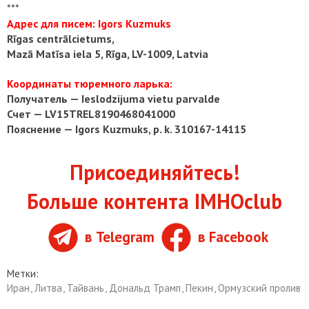
***
Адрес для писем: Igors Kuzmuks
Rīgas centrālcietums,
Mazā Matīsa iela 5, Rīga, LV-1009, Latvia
Координаты тюремного ларька:
Получатель — Ieslodzijuma vietu parvalde
Счет — LV15TREL8190468041000
Пояснение — Igors Kuzmuks, p. k. 310167-14115
Присоединяйтесь!
Больше контента IMHOclub
в Telegram
в Facebook
Метки:
Иран
,
Литва
,
Тайвань
,
Дональд Трамп
,
Пекин
,
Ормузский пролив