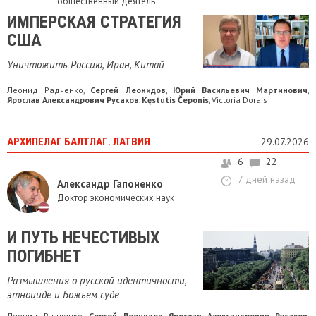
общественный деятель
ИМПЕРСКАЯ СТРАТЕГИЯ
США
Уничтожить Россию, Иран, Китай
Леонид Радченко
Сергей Леонидов
Юрий Васильевич Мартинович
,
,
,
Ярослав Александрович Русаков
Kęstutis Čeponis
Victoria Dorais
,
,
АРХИПЕЛАГ БАЛТЛАГ. ЛАТВИЯ
29.07.2026
6
22
7 дней назад
Александр Гапоненко
Доктор экономических наук
И ПУТЬ НЕЧЕСТИВЫХ
ПОГИБНЕТ
Размышления о русской идентичности,
этноциде и Божьем суде
Леонид Радченко
Сергей Леонидов
Ярослав Александрович Русаков
,
,
,