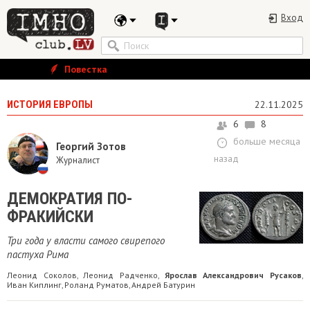
Вход
Повестка
ИСТОРИЯ ЕВРОПЫ
22.11.2025
6
8
больше месяца
Георгий Зотов
назад
Журналист
ДЕМОКРАТИЯ ПО-
ФРАКИЙСКИ
Три года у власти самого свирепого
пастуха Рима
Леонид Соколов
Леонид Радченко
Ярослав Александрович Русаков
,
,
,
Иван Киплинг
Роланд Руматов
Андрей Батурин
,
,