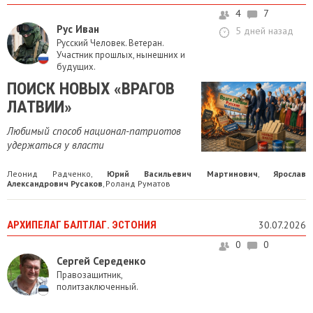
4
7
Рус Иван
5 дней назад
Русский Человек. Ветеран.
Участник прошлых, нынешних и
будущих.
ПОИСК НОВЫХ «ВРАГОВ
ЛАТВИИ»
Любимый способ национал-патриотов
удержаться у власти
Леонид Радченко
Юрий Васильевич Мартинович
Ярослав
,
,
Александрович Русаков
Роланд Руматов
,
АРХИПЕЛАГ БАЛТЛАГ. ЭСТОНИЯ
30.07.2026
0
0
Сергей Середенко
Правозащитник,
политзаключенный.