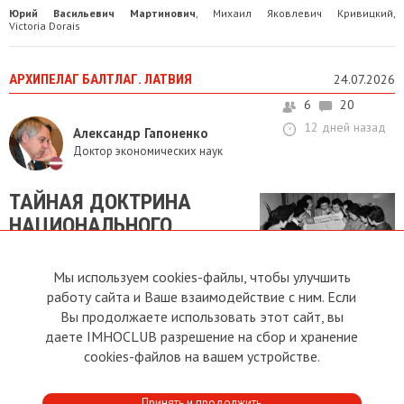
Юрий Васильевич Мартинович
Михаил Яковлевич Кривицкий
,
,
Victoria Dorais
АРХИПЕЛАГ БАЛТЛАГ. ЛАТВИЯ
24.07.2026
6
20
12 дней назад
Александр Гапоненко
Доктор экономических наук
ТАЙНАЯ ДОКТРИНА
НАЦИОНАЛЬНОГО
СТРОИТЕЛЬСТВА
Мы используем cookies-файлы, чтобы улучшить
Постсоветских стран
работу сайта и Ваше взаимодействие с ним. Если
Леонид Радченко
Сергей Леонидов
Владимир Иванов
Ярослав
,
,
,
Вы продолжаете использовать этот сайт, вы
Александрович Русаков
Kęstutis Čeponis
Victoria Dorais
,
,
даете IMHOCLUB разрешение на сбор и хранение
cookies-файлов на вашем устройстве.
ЭСТОНИЯ
24.07.2026
3
8
Принять и продолжить