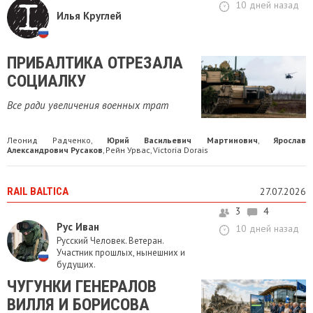
10 дней назад
Илья Круглей
ПРИБАЛТИКА ОТРЕЗАЛА
СОЦИАЛКУ
Все ради увеличения военных трат
Леонид Радченко
Юрий Васильевич Мартинович
Ярослав
,
,
Александрович Русаков
Рейн Урвас
Victoria Dorais
,
,
RAIL BALTICA
27.07.2026
3
4
Рус Иван
10 дней назад
Русский Человек. Ветеран.
Участник прошлых, нынешних и
будущих.
ЧУГУНКИ ГЕНЕРАЛОВ
ВИЛЛЯ И БОРИСОВА