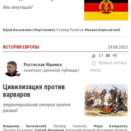
Или оккупация?
Юрий Васильевич Мартинович
Роланд Руматов
Михаил Борисовский
,
,
ИСТОРИЯ ЕВРОПЫ
19.08.2022
17
40
больше месяца
Ростислав Ищенко
назад
политолог, дипломат, публицист
Цивилизация против
варваров
территориальная империя против
расовой
Владимир Бычковский
Леонид Соколов
Марк Козыренко
,
,
,
Леонид Радченко
Сергей Леонидов
Анатолий Первый
Владимир Иванов
,
,
,
,