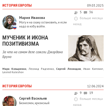
ИСТОРИЯ ЕВРОПЫ
09.03.2025
5
36
Мария Иванова
больше месяца
Могу и на скаку остановить, и если
назад
надо в избу войти.
МУЧЕНИК И ИКОНА
ПОЗИТИВИЗМА
​За что на самом деле сожгли Джордано
Бруно
Марк Козыренко
Леонид Радченко
Сергей Леонидов
Иван Киплинг
,
,
,
,
Leonid Kuleshov
ИСТОРИЯ ЕВРОПЫ
12.06.2024
9
19
Сергей Васильев
больше месяца
Бизнесмен, кризисный
назад