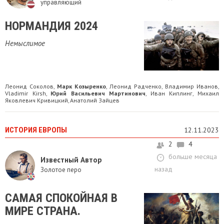
управляющий
НОРМАНДИЯ 2024
Немыслимое
Леонид Соколов
Марк Козыренко
Леонид Радченко
Владимир Иванов
,
,
,
,
Vladimir Kirsh
Юрий Васильевич Мартинович
Иван Киплинг
Михаил
,
,
,
Яковлевич Кривицкий
Анатолий Зайцев
,
ИСТОРИЯ ЕВРОПЫ
12.11.2023
2
4
больше месяца
Известный Автор
назад
Золотое перо
САМАЯ СПОКОЙНАЯ В
МИРЕ СТРАНА.