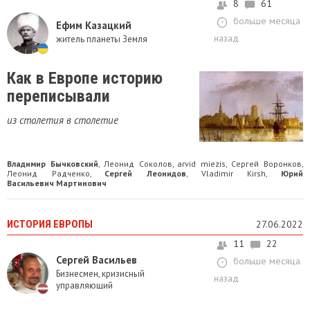
8
61
больше месяца
Ефим Казацкий
назад
житель планеты Земля
Как в Европе историю
переписывали
из столетия в столетие
Владимир Бычковский
Леонид Соколов
arvid miezis
Сергей Воронков
,
,
,
,
Леонид Радченко
Сергей Леонидов
Vladimir Kirsh
Юрий
,
,
,
Васильевич Мартинович
ИСТОРИЯ ЕВРОПЫ
27.06.2022
11
22
Сергей Васильев
больше месяца
Бизнесмен, кризисный
назад
управляющий