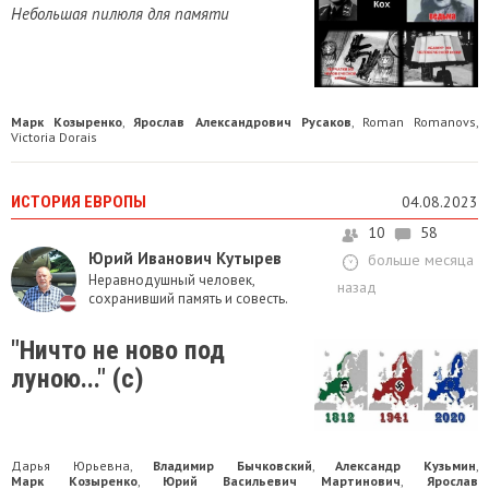
Небольшая пилюля для памяти
Марк Козыренко
Ярослав Александрович Русаков
Roman Romanovs
,
,
,
Victoria Dorais
ИСТОРИЯ ЕВРОПЫ
04.08.2023
10
58
Юрий Иванович Кутырев
больше месяца
Неравнодушный человек,
назад
сохранивший память и совесть.
"Ничто не ново под
луною..." (с)
Дарья Юрьевна
Владимир Бычковский
Александр Кузьмин
,
,
,
Марк Козыренко
Юрий Васильевич Мартинович
Ярослав
,
,