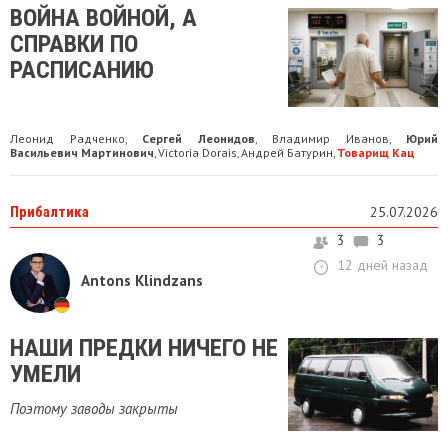
ВОЙНА ВОЙНОЙ, А
СПРАВКИ ПО
РАСПИСАНИЮ
Леонид Радченко
Сергей Леонидов
Владимир Иванов
Юрий
,
,
,
Васильевич Мартинович
Victoria Dorais
Андрей Батурин
Товарищ Кац
,
,
,
Прибалтика
25.07.2026
3
3
12 дней назад
Antons Klindzans
НАШИ ПРЕДКИ НИЧЕГО НЕ
УМЕЛИ
Поэтому заводы закрыты