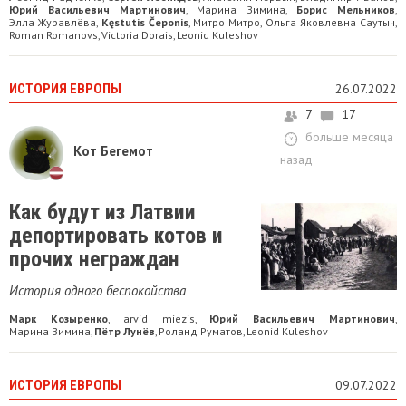
Юрий Васильевич Мартинович
Марина Зимина
Борис Мельников
,
,
,
Элла Журавлёва
Kęstutis Čeponis
Митро Митро
Ольга Яковлевна Саутыч
,
,
,
,
Roman Romanovs
Victoria Dorais
Leonid Kuleshov
,
,
ИСТОРИЯ ЕВРОПЫ
26.07.2022
7
17
больше месяца
Кот Бегемот
назад
Как будут из Латвии
депортировать котов и
прочих неграждан
История одного беспокойства
Марк Козыренко
arvid miezis
Юрий Васильевич Мартинович
,
,
,
Марина Зимина
Пётр Лунёв
Роланд Руматов
Leonid Kuleshov
,
,
,
ИСТОРИЯ ЕВРОПЫ
09.07.2022