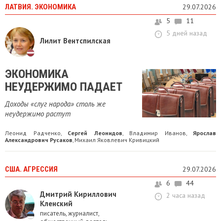
ЛАТВИЯ. ЭКОНОМИКА
29.07.2026
5
11
5 дней назад
Лилит Вентспилская
ЭКОНОМИКА
НЕУДЕРЖИМО ПАДАЕТ
Доходы «слуг народа» столь же
неудержимо растут
Леонид Радченко
Сергей Леонидов
Владимир Иванов
Ярослав
,
,
,
Александрович Русаков
Михаил Яковлевич Кривицкий
,
США. АГРЕССИЯ
29.07.2026
6
44
Дмитрий Кириллович
2 часа назад
Кленский
писатель, журналист,