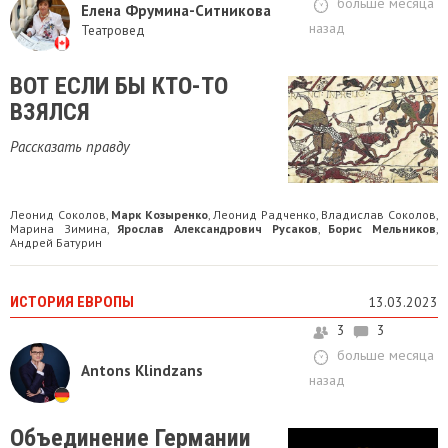
больше месяца
Елена Фрумина-Ситникова
назад
Театровед
ВОТ ЕСЛИ БЫ КТО-ТО
ВЗЯЛСЯ
Рассказать правду
Леонид Соколов
Марк Козыренко
Леонид Радченко
Владислав Соколов
,
,
,
,
Марина Зимина
Ярослав Александрович Русаков
Борис Мельников
,
,
,
Андрей Батурин
ИСТОРИЯ ЕВРОПЫ
13.03.2023
3
3
больше месяца
Antons Klindzans
назад
Объединение Германии