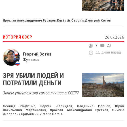
Ярослав Александрович Русаков
Kęstutis Čeponis
Дмитрий Котов
,
,
ИСТОРИЯ СССР
26.07.2026
7
23
11 дней назад
Георгий Зотов
Журналист
ЗРЯ УБИЛИ ЛЮДЕЙ И
ПОТРАТИЛИ ДЕНЬГИ
Зачем уничтожили самое лучшее в СССР?
Леонид Радченко
Сергей Леонидов
Владимир Иванов
Юрий
,
,
,
Васильевич Мартинович
Ярослав Александрович Русаков
Михаил
,
,
Яковлевич Кривицкий
Victoria Dorais
,