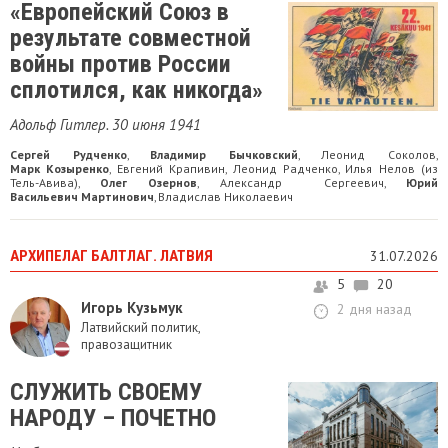
«Европейский Союз в
результате совместной
войны против России
сплотился, как никогда»
Адольф Гитлер. 30 июня 1941
Сергей Рудченко
Владимир Бычковский
Леонид Соколов
,
,
,
Марк Козыренко
Евгений Крапивин
Леонид Радченко
Илья Нелов (из
,
,
,
Тель-Авива)
Олег Озернов
Александр Сергеевич
Юрий
,
,
,
Васильевич Мартинович
Владислав Николаевич
,
АРХИПЕЛАГ БАЛТЛАГ. ЛАТВИЯ
31.07.2026
5
20
Игорь Кузьмук
2 дня назад
Латвийский политик,
правозащитник
СЛУЖИТЬ СВОЕМУ
НАРОДУ – ПОЧЕТНО