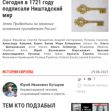
Сегодня в 1721 году
подписали Ништадский
мир
Земли Прибалтики на законных
основаниях принадлежат России!
Дарья Юрьевна
Сергей Прищепов
Андрей (хуторянин)
Леонид Соколов
,
,
,
,
Александр Кузьмин
Борис Бахов
Марк Козыренко
Johans Ko
Ольга
,
,
,
,
Шапаровская
arvid miezis
Ainars Grinbergs
Владимир Иванов
,
,
,
,
Vladimir Kirsh
Юрий Васильевич Мартинович
Ярослав
,
,
Александрович Русаков
Рейн Урвас
Kęstutis Čeponis
Михаил
,
,
,
Яковлевич Кривицкий
Роланд Руматов
Victoria Dorais
Leonid Kuleshov
,
,
,
ИСТОРИЯ ЕВРОПЫ
29.08.2023
4
7
Юрий Иванович Кутырев
больше месяца
Неравнодушный человек,
назад
сохранивший память и совесть.
ТЕМ КТО ПОДЗАБЫЛ