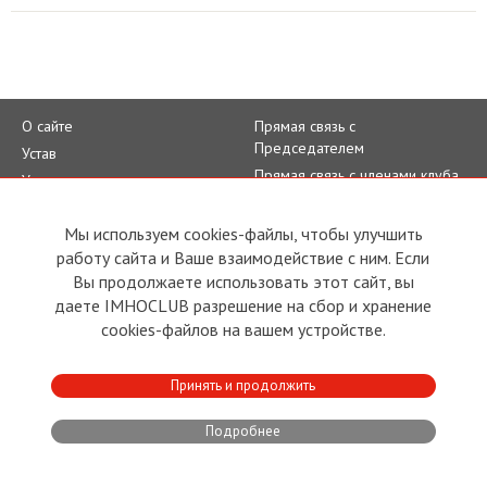
О сайте
Прямая связь с
Председателем
Устав
Прямая связь c членами клуба
Условия пользования
Реклама
Политика конфиденциальности
Контакты
Мы используем cookies-файлы, чтобы улучшить
работу сайта и Ваше взаимодействие с ним. Если
Copyright © 2011 - 2026 Imho
Club
Вы продолжаете использовать этот сайт, вы
даете IMHOCLUB разрешение на сбор и хранение
cookies-файлов на вашем устройстве.
Developed by:
CRA
Принять и продолжить
Подробнее