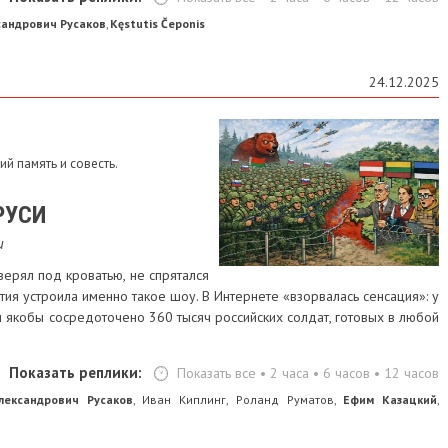
сандрович Русаков
Kęstutis Čeponis
,
24.12.2025
й память и совесть.
РУСИ
и
ерял под кроватью, не спрятался
тия устроила именно такое шоу. В Интернете «взорвалась сенсация»: у
и якобы сосредоточено 360 тысяч российских солдат, готовых в любой
Показать реплики:
Показать все
•
2 часа
•
6 часов
•
12 часов
лександрович Русаков
Иван Киплинг
Роланд Руматов
Ефим Казацкий
,
,
,
,