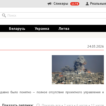
Спикеры
Реальные
1178
Беларусь
Украина
Литва
24.03.2026
 давно было понятно — полное отсутствие проектного управления и
Показать реплики:
Показать все
•
2 часа
•
6 часов
•
12 часов