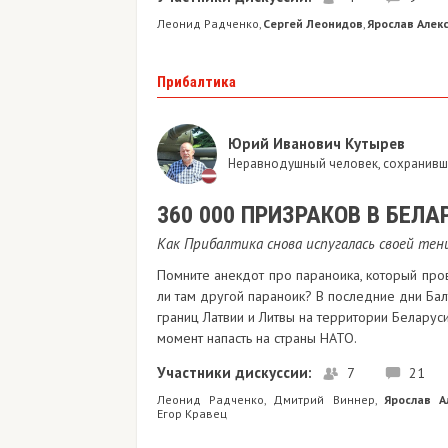
Леонид Радченко
Сергей Леонидов
Ярослав Алек
,
,
Прибалтика
Юрий Иванович Кутырев
Неравнодушный человек, сохранивши
360 000 ПРИЗРАКОВ В БЕЛА
Как Прибалтика снова испугалась своей тен
Помните анекдот про параноика, который пров
ли там другой параноик? В последние дни Бал
границ Латвии и Литвы на территории Беларус
момент напасть на страны НАТО.
Участники дискуссии:
7
21
Леонид Радченко
Дмитрий Виннер
Ярослав А
,
,
Егор Кравец