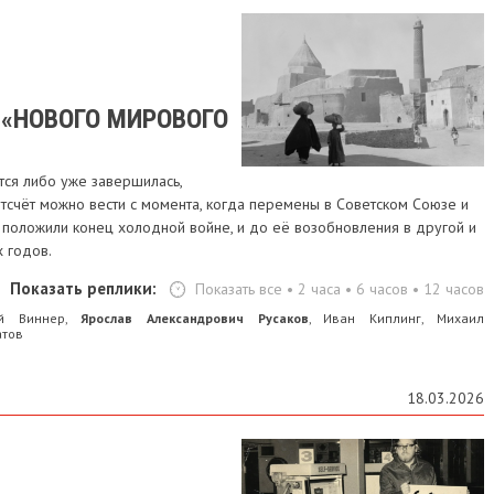
 «НОВОГО МИРОВОГО
тся либо уже завершилась,
тсчёт можно вести с момента, когда перемены в Советском Союзе и
 положили конец холодной войне, и до её возобновления в другой и
 годов.
Показать реплики:
Показать все
•
2 часа
•
6 часов
•
12 часов
й Виннер
Ярослав Александрович Русаков
Иван Киплинг
Михаил
,
,
,
атов
18.03.2026