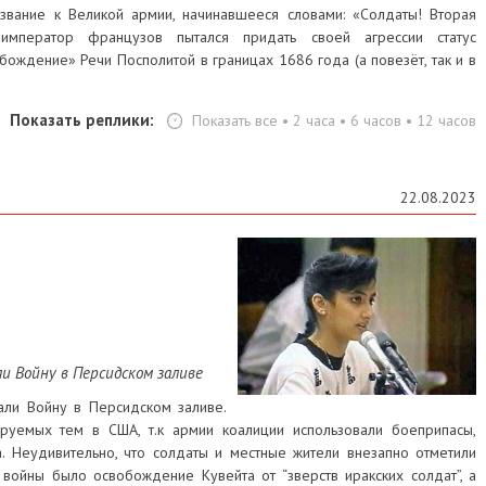
звание к Великой армии, начинавшееся словами: «Солдаты! Вторая
мператор французов пытался придать своей агрессии статус
ождение» Речи Посполитой в границах 1686 года (а повезёт, так и в
Показать реплики:
Показать все
•
2 часа
•
6 часов
•
12 часов
22.08.2023
и Войну в Персидском заливе
ли Войну в Персидском заливе.
руемых тем в США, т.к армии коалиции использовали боеприпасы,
 Неудивительно, что солдаты и местные жители внезапно отметили
войны было освобождение Кувейта от “зверств иракских солдат”, а