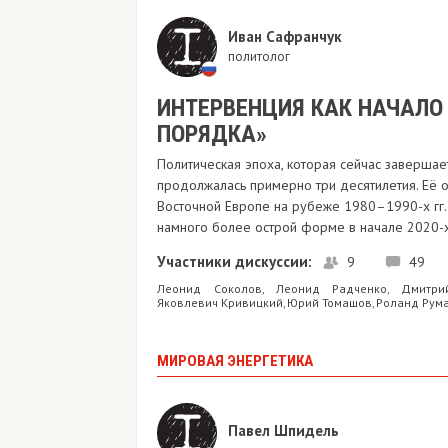
Иван Сафранчук
политолог
ИНТЕРВЕНЦИЯ КАК НАЧАЛО
ПОРЯДКА»
Политическая эпоха, которая сейчас завершае
продолжалась примерно три десятилетия. Её о
Восточной Европе на рубеже 1980–1990-х гг.
намного более острой форме в начале 2020-х
Участники дискуссии:
9
49
Леонид Соколов
Леонид Радченко
Дмитри
,
,
Яковлевич Кривицкий
Юрий Томашов
Роланд Рум
,
,
МИРОВАЯ ЭНЕРГЕТИКА
Павел Шпидель