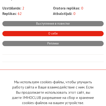
Uzstāšanās:
2
Oratora replikas:
0
Replikas:
62
Atbalstījuši:
0
Выступления в повестке
О себе
Реплики
Мы используем cookies-файлы, чтобы улучшить
Par vietni
работу сайта и Ваше взаимодействие с ним. Если
Tiešā saikne ar Priekšsēdētāju
Вы продолжаете использовать этот сайт, вы
Statūti
Tiešā saikne ar kluba biedriem
даете IMHOCLUB разрешение на сбор и хранение
Условия пользования
Reklāma
cookies-файлов на вашем устройстве.
Политика конфиденциальности
Kontakti