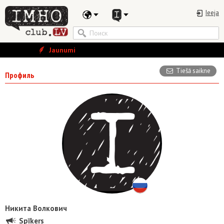
Ieeja
Jaunumi
Tiešā saikne
Профиль
Никита Волкович
Spīkers