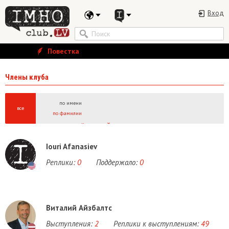
Вход
Повестка
Члены клуба
по имени
все
по фамилии
А
Б
В
Г
Д
Е
Ё
Ж
З
И
Й
К
Л
М
Н
О
П
Р
С
Т
У
Ф
Х
Ц
Ч
Ш
Щ
Ы
A
B
C
D
E
F
G
H
I
J
K
L
M
N
O
P
Q
R
S
T
U
V
W
Iouri Afanasiev
Реплики:
0
Поддержало:
0
Виталий Айзбалтс
Выступления:
2
Реплики к выступлениям:
49