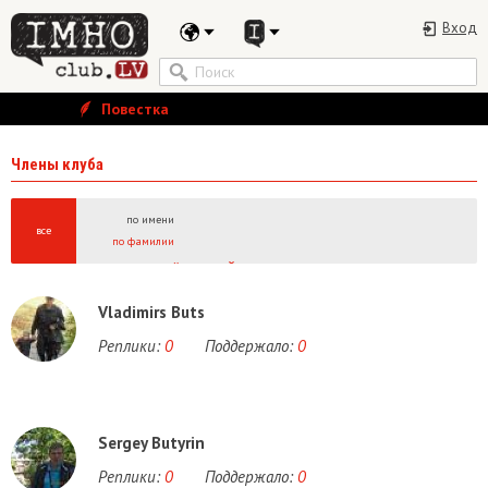
Вход
Повестка
Члены клуба
по имени
все
по фамилии
А
Б
В
Г
Д
Е
Ё
Ж
З
И
Й
К
Л
М
Н
О
П
Р
С
Т
У
Ф
Х
Ц
Ч
Ш
Щ
Ы
A
B
C
D
E
F
G
H
I
J
K
L
M
N
O
P
Q
R
S
T
U
V
W
Vladimirs Buts
Реплики:
0
Поддержало:
0
Sergey Butyrin
Реплики:
0
Поддержало:
0