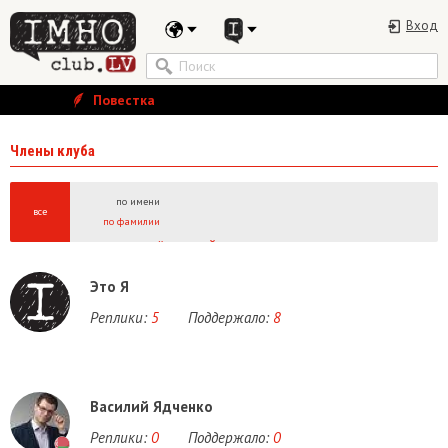
Вход
Повестка
Члены клуба
по имени
все
по фамилии
А
Б
В
Г
Д
Е
Ё
Ж
З
И
Й
К
Л
М
Н
О
П
Р
С
Т
У
Ф
Х
Ц
Ч
Ш
Щ
Ы
A
B
C
D
E
F
G
H
I
J
K
L
M
N
O
P
Q
R
S
T
U
V
W
Это Я
Реплики:
5
Поддержало:
8
Василий Ядченко
Реплики:
0
Поддержало:
0