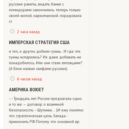
русские ракеты, видать банки с
помидорами закончились. теперь только
своей жопой, наркоманской. порадовала
ст
2 часа назад
ИМПЕРСКАЯ СТРАТЕГИЯ США
и тех, и других добили гунны.. И где эти
гунны испарились? Их даже добивать не
понадобилось. Или они стали литовцами?
(А Блок назвал скифами русских).
6 часов назад
АМЕРИКА ВОЮЕТ
---Тридцать лет Россия предлагала одно
и то же — договор о взаимной
безопасности,---Шутники... :)И ежу понятно
что стратегическая цель Запада -
прикончить РФ.Потому что основной вр