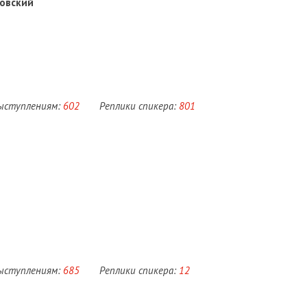
овский
выступлениям:
602
Реплики спикера:
801
выступлениям:
685
Реплики спикера:
12