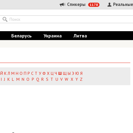
Спикеры
Реальные
1178
Беларусь
Украина
Литва
Й
К
Л
М
Н
О
П
Р
С
Т
У
Ф
Х
Ц
Ч
Ш
Щ
Ы
Э
Ю
Я
I
J
K
L
M
N
O
P
Q
R
S
T
U
V
W
X
Y
Z