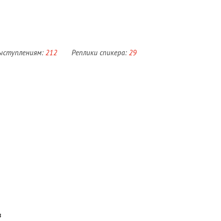
выступлениям:
212
Реплики спикера:
29
в