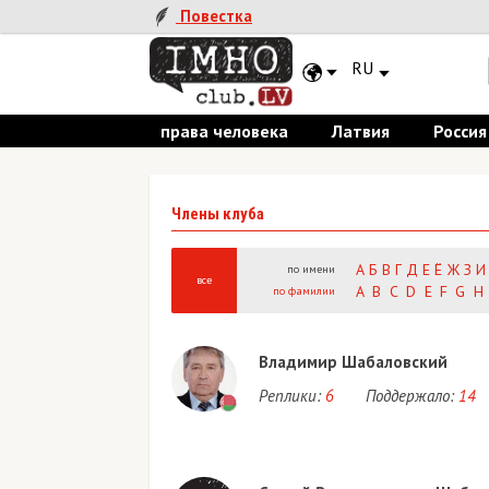
Повестка
RU
права человека
Латвия
Россия
Члены клуба
А
Б
В
Г
Д
Е
Ё
Ж
З
И
по имени
все
A
B
C
D
E
F
G
H
по фамилии
Владимир Шабаловский
Реплики:
6
Поддержало:
14