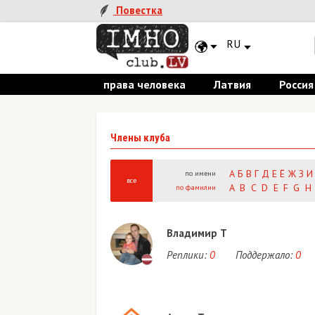
Повестка
RU
права человека
Латвия
Россия
Члены клуба
А
Б
В
Г
Д
Е
Ё
Ж
З
И
по имени
все
A
B
C
D
E
F
G
H
по фамилии
Владимир Т
Реплики:
0
Поддержало:
0