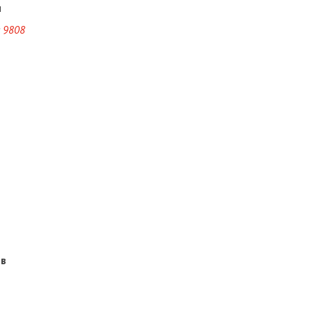
ч
9808
ов