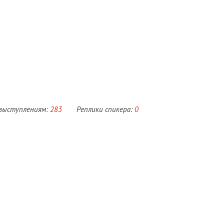
 выступлениям:
283
Реплики спикера:
0