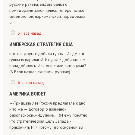
русские ракеты, видать банки с
помидорами закончились. теперь только
своей жопой, наркоманской. порадовала
ст
3 часа назад
ИМПЕРСКАЯ СТРАТЕГИЯ США
и тех, и других добили гунны.. И где эти
гунны испарились? Их даже добивать не
понадобилось. Или они стали литовцами?
(А Блок назвал скифами русских).
6 часов назад
АМЕРИКА ВОЮЕТ
---Тридцать лет Россия предлагала одно
и то же — договор о взаимной
безопасности,---Шутники... :)И ежу понятно
что стратегическая цель Запада -
прикончить РФ.Потому что основной вр