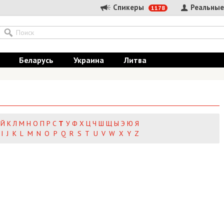
Спикеры
Реальные
1178
Беларусь
Украина
Литва
Й
К
Л
М
Н
О
П
Р
С
Т
У
Ф
Х
Ц
Ч
Ш
Щ
Ы
Э
Ю
Я
I
J
K
L
M
N
O
P
Q
R
S
T
U
V
W
X
Y
Z