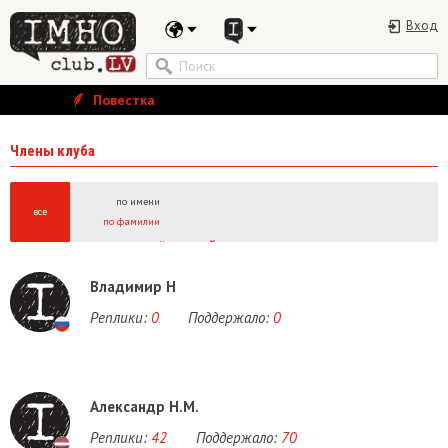
Вход
Повестка
Члены клуба
по имени
все
по фамилии
А
Б
В
Г
Д
Е
Ё
Ж
З
И
Й
К
Л
М
Н
О
П
Р
С
Т
У
Ф
Х
Ц
Ч
Ш
Щ
Ы
A
B
C
D
E
F
G
H
I
J
K
L
M
N
O
P
Q
R
S
T
U
V
W
Владимир Н
Реплики:
0
Поддержало:
0
Александр Н.М.
Реплики:
42
Поддержало:
70