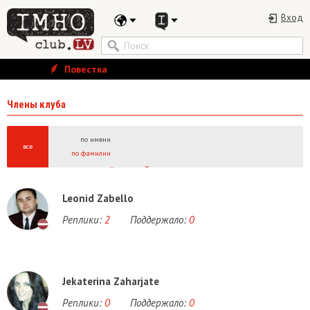
Вход
Повестка
Члены клуба
по имени
все
по фамилии
А
Б
В
Г
Д
Е
Ё
Ж
З
И
Й
К
Л
М
Н
О
П
Р
С
Т
У
Ф
Х
Ц
Ч
Ш
Щ
Ы
A
B
C
D
E
F
G
H
I
J
K
L
M
N
O
P
Q
R
S
T
U
V
W
Leonid Zabello
Реплики:
2
Поддержало:
0
Jekaterina Zaharjate
Реплики:
0
Поддержало:
0