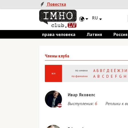
Повестка
RU
права человека
Латвия
Россия
Члены клуба
А
Б
В
Г
Д
Е
Ё
Ж
З
И
по имени
все
A
B
C
D
E
F
G
H
по фамилии
Ивар Яковелс
Выступления:
6
Реплики к 