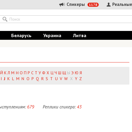
Спикеры
Реальные
1178
Беларусь
Украина
Литва
Й
К
Л
М
Н
О
П
Р
С
Т
У
Ф
Х
Ц
Ч
Ш
Щ
Ы
Э
Ю
Я
I
J
K
L
M
N
O
P
Q
R
S
T
U
V
W
X
Y
Z
выступлениям:
679
Реплики спикера:
43