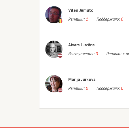
Vilen Jumutc
Реплики:
1
Поддержало:
0
Aivars Jurcāns
Выступления:
0
Реплики к 
Marija Jurkova
Реплики:
0
Поддержало:
0