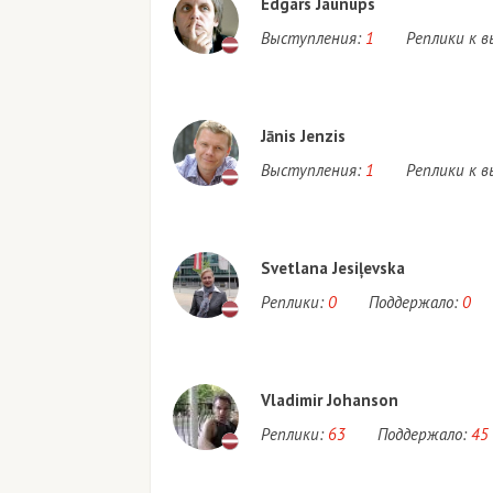
Edgars Jaunups
Выступления:
1
Реплики к 
Jānis Jenzis
Выступления:
1
Реплики к 
Svetlana Jesiļevska
Реплики:
0
Поддержало:
0
Vladimir Johanson
Реплики:
63
Поддержало:
45